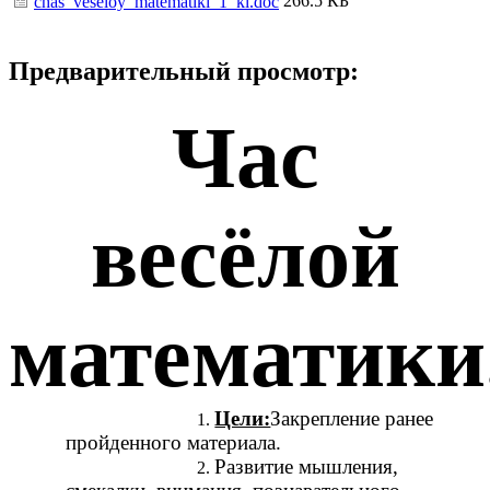
266.5 КБ
chas_veseloy_matematiki_1_kl.doc
Предварительный просмотр:
Час
весёлой
математики
Цели:
Закрепление ранее
пройденного материала.
Развитие мышления,