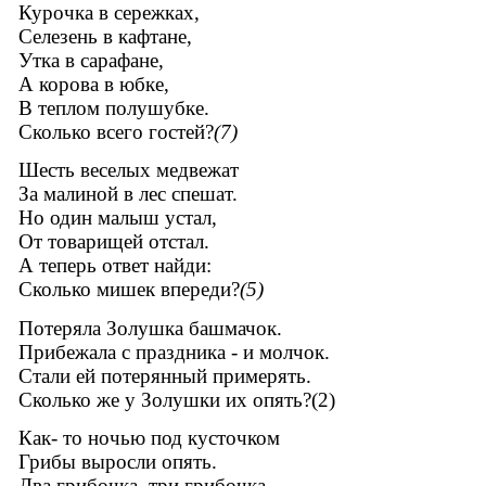
Курочка в сережках,
Селезень в кафтане,
Утка в сарафане,
А корова в юбке,
В теплом полушубке.
Сколько всего гостей?
(7)
Шесть веселых медвежат
За малиной в лес спешат.
Но один малыш устал,
От товарищей отстал.
А теперь ответ найди:
Сколько мишек впереди?
(5)
Потеряла Золушка башмачок.
Прибежала с праздника - и молчок.
Стали ей потерянный примерять.
Сколько же у Золушки их опять?(2)
Как- то ночью под кусточком
Грибы выросли опять.
Два грибочка, три грибочка.