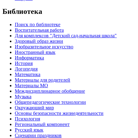
Библиотека
Поиск по библиотеке
Воспитательная работа
Для комплексов "Детский сад-начальная школа"
Здоровый образ жизни
Изобразительное искусство
Иностранный язык
Информатика
История
Логопедия
Математика
Материалы для родителей
Материалы МО
Междисциплинарное обобщение
Музыка
Общепедагогические технологии
Окружающий мир
Основы безопасности жизнедеятельности
Психология
Региональный компонент
Русский язык
Сценарии праздников