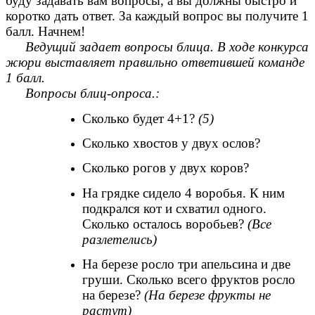
буду задавать вам вопросы, а вы должны быстро и
коротко дать ответ. За каждый вопрос вы получите 1
балл. Начнем!
Ведущий задает вопросы блица. В ходе конкурса
жюри выставляет правильно ответившей команде
1 балл.
Вопросы блиц-опроса.:
Сколько будет 4+1?
(5)
Сколько хвостов у двух ослов?
Сколько рогов у двух коров?
На грядке сидело 4 воробья. К ним
подкрался кот и схватил одного.
Сколько осталось воробьев?
(Все
разлетелись)
На березе росло три апельсина и две
груши. Сколько всего фруктов росло
на березе?
(На березе фрукты не
растут)