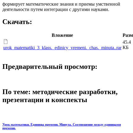
формирует математические знания и приемы умственной
деятельности путем интеграции с другими науками.
Скачать:
Вложение
Разм
45.4
КБ
urok_matematiki_3_klass._edinicy_vremeni._chas._minuta..rar
Предварительный просмотр:
По теме: методические разработки,
презентации и конспекты
Урок математики. Единицы времени. Минута. Соотношение между единицами
времени.