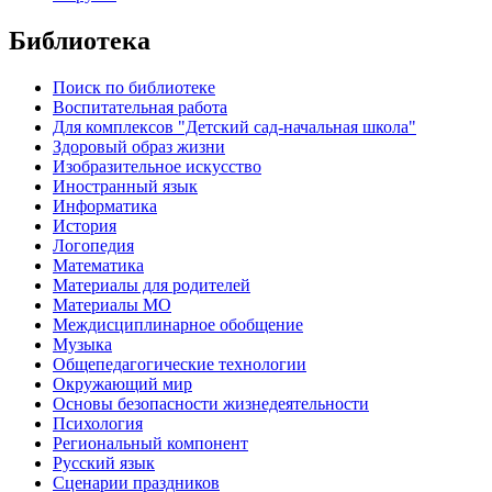
Библиотека
Поиск по библиотеке
Воспитательная работа
Для комплексов "Детский сад-начальная школа"
Здоровый образ жизни
Изобразительное искусство
Иностранный язык
Информатика
История
Логопедия
Математика
Материалы для родителей
Материалы МО
Междисциплинарное обобщение
Музыка
Общепедагогические технологии
Окружающий мир
Основы безопасности жизнедеятельности
Психология
Региональный компонент
Русский язык
Сценарии праздников