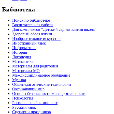
Библиотека
Поиск по библиотеке
Воспитательная работа
Для комплексов "Детский сад-начальная школа"
Здоровый образ жизни
Изобразительное искусство
Иностранный язык
Информатика
История
Логопедия
Математика
Материалы для родителей
Материалы МО
Междисциплинарное обобщение
Музыка
Общепедагогические технологии
Окружающий мир
Основы безопасности жизнедеятельности
Психология
Региональный компонент
Русский язык
Сценарии праздников