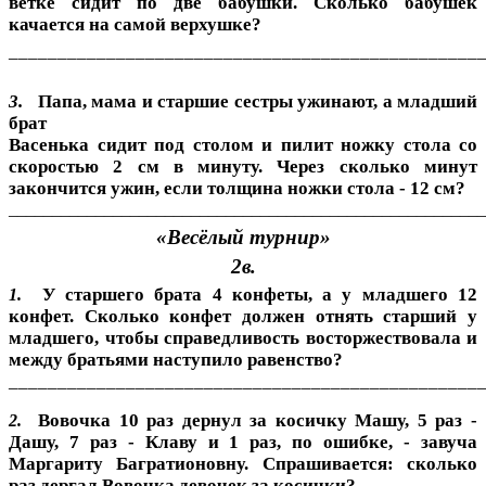
ветке сидит по две бабушки.
Сколько бабушек
качается на самой верхушке?
________________________________________________
3.
Папа, мама и старшие сестры ужинают, а младший
брат
Васенька сидит под столом и пилит ножку стола со
скоростью 2 см в минуту. Через сколько минут
закончится ужин, если толщина ножки стола - 12 см?
_______________________________________________________
«Весёлый турнир»
2в.
У старшего брата 4 конфеты, а у младшего 12
1.
конфет. Сколько конфет должен отнять старший у
младшего, чтобы справедливость восторжествовала и
между братьями наступило равенство?
________________________________________________
Вовочка 10 раз дернул за косичку Машу, 5 раз -
2.
Дашу, 7 раз - Клаву и 1 раз, по ошибке, - завуча
Маргариту Багратионовну. Спрашивается: сколько
раз дергал Вовочка девочек за косички?