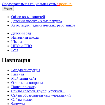
Образовательная социальная сеть
ns
portal.ru
Меню
Обзор возможностей
Детский проект «Алые паруса»
Аттестация педагогических работников
Детский сад
Начальная школа
Школа
НПО и СПО
ВУЗ
Навигация
Вход/регистрация
Главная
Мой мини-сайт
Ответы на вопросы
Поиск по сайту
Сайты классов, групп, кружков...
Сайты образовательных учреждений
Сайты коллег
Форумы