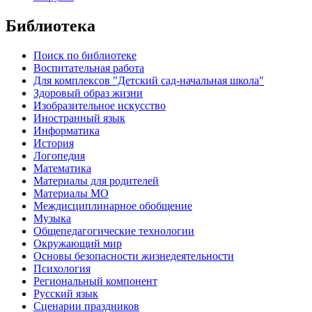
Библиотека
Поиск по библиотеке
Воспитательная работа
Для комплексов "Детский сад-начальная школа"
Здоровый образ жизни
Изобразительное искусство
Иностранный язык
Информатика
История
Логопедия
Математика
Материалы для родителей
Материалы МО
Междисциплинарное обобщение
Музыка
Общепедагогические технологии
Окружающий мир
Основы безопасности жизнедеятельности
Психология
Региональный компонент
Русский язык
Сценарии праздников