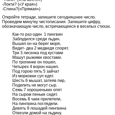
-Локти? («У края»)
-Спина?(«Прямая»)
Откройте тетради, запишите сегодняшнее число.
Проведем минутку чистописания. Запишите цифру,
обозначающую число, встречающееся в веселых стихах.
Как-то раз один 1 пингвин
Заблудился среди льдин.
Вышел он на берег моря,
Видит- два 2 медведя спорят.
Три 3 лисенка под кустами
Машут рыжими хвостами.
По тропинке он пошел,
Четырех 4 ворон нашел.
Под горою пять 5 зайчат
Из морковки суп едят.
Шесть 6 мышат, затеяв пир,
Поделить не могут сыр.
Семь 7 хорошеньких опят
На сыром пеньке сидят.
Восемь 8 чаек прилетели,
На пингвина поглядели.
Девять 9 лошадей пингвина
Отвезли домой на льдину.