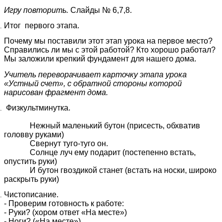
Игру повторить.
Слайды № 6,7,8.
Итог первого этапа.
Почему мы поставили этот этап урока на первое место?
Справились ли мы с этой работой? Кто хорошо работал?
Мы заложили крепкий фундамент для нашего дома.
Учитель переворачивает карточку этапа урока
«Устный счет», с обратной стороны которой
нарисован фрагмент дома.
Физкультминутка.
Нежный маленький бутон (присесть, обхватив
головву руками)
Свернут туго-туго он.
Солнце луч ему подарит (постепенно встать,
опустить руки)
И бутон гвоздикой станет (встать на носки, широко
раскрыть руки)
Чистописание.
- Проверим готовность к работе:
- Руки? (хором ответ «На месте»)
- Ноги? («На месте»)