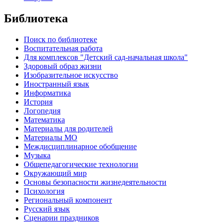
Библиотека
Поиск по библиотеке
Воспитательная работа
Для комплексов "Детский сад-начальная школа"
Здоровый образ жизни
Изобразительное искусство
Иностранный язык
Информатика
История
Логопедия
Математика
Материалы для родителей
Материалы МО
Междисциплинарное обобщение
Музыка
Общепедагогические технологии
Окружающий мир
Основы безопасности жизнедеятельности
Психология
Региональный компонент
Русский язык
Сценарии праздников