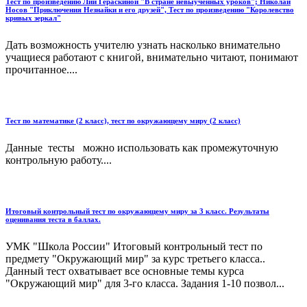
Тест по произведению Лии Гераскиной "В стране невыученных уроков"; Николай
Носов "Приключения Незнайки и его друзей", Тест по произведению "Королевство
кривых зеркал"
Дать возможность учителю узнать насколько внимательно
учащиеся работают с книгой, внимательно читают, понимают
прочитанное....
Тест по математике (2 класс), тест по окружающему миру (2 класс)
Данные тесты можно использовать как промежуточную
контрольную работу....
Итоговый контрольный тест по окружающему миру за 3 класс. Результаты
оценивания теста в баллах.
УМК "Школа России" Итоговый контрольный тест по
предмету "Окружающий мир" за курс третьего класса..
Данный тест охватывает все основные темы курса
"Окружающий мир" для 3-го класса. Задания 1-10 позвол...