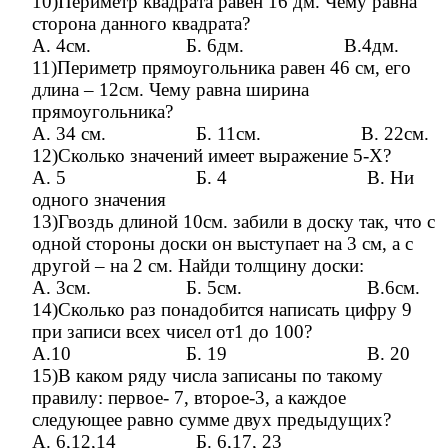
10)Периметр квадрата равен 16 дм. Чему равна
сторона данного квадрата?
А. 4см. Б. 6дм. В.4дм.
11)Периметр прямоугольника равен 46 см, его
длина – 12см. Чему равна ширина
прямоугольника?
А. 34 см. Б. 11см. В. 22см.
12)Сколько значений имеет выражение 5-Х?
А. 5 Б. 4 В. Ни
одного значения
13)Гвоздь длиной 10см. забили в доску так, что с
одной стороны доски он выступает на 3 см, а с
другой – на 2 см. Найди толщину доски:
А. 3см. Б. 5см. В.6см.
14)Сколько раз понадобится написать цифру 9
при записи всех чисел от1 до 100?
А.10 Б. 19 В. 20
15)В каком ряду числа записаны по такому
правилу: первое- 7, второе-3, а каждое
следующее равно сумме двух предыдущих?
А. 6,12,14 Б. 6,17, 23