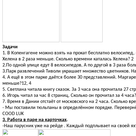
Задачи
1. В Копенгагене можно взять на прокат бесплатно велосипед,
Хелена в 2 раза меньше. Сколько времени каталась Хелена? 2
2.По одной улице едут 8 велосипедов, А по другой в 3 раза бо
3.Парк развлечений Тиволи украшает множество цветников. На 
4. А ещё в этом парке даётся более 30 представлений. Маргар
меньше?12, 4
5. Светлана читала книгу сказок. За 3 часа она прочитала 27 ст
6. Игорь читал за час 8 страниц. Сколько он прочитал за 4 часа
7. Время в Дании отстаёт от московского на 2 часа. Сколько в
- Мы поставили тюльпаны в определённом порядке. Перевернё
COOD LUK
3. Работа в паре на карточках
.
-Наш парусник уже на рейде . Каждый подплывает на своей яхт