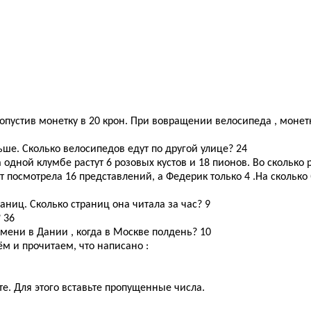
 опустив монетку в 20 крон. При вовращении велосипеда , монетк
льше. Сколько велосипедов едут по другой улице? 24
одной клумбе растут 6 розовых кустов и 18 пионов. Во сколько 
ет посмотрела 16 представлений, а Федерик только 4 .На скольк
раниц. Сколько страниц она читала за час? 9
? 36
ремени в Дании , когда в Москве полдень? 10
м и прочитаем, что написано :
е. Для этого вставьте пропущенные числа.