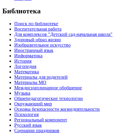
Библиотека
Поиск по библиотеке
Воспитательная работа
Для комплексов "Детский сад-начальная школа"
Здоровый образ жизни
Изобразительное искусство
Иностранный язык
Информатика
История
Логопедия
Математика
Материалы для родителей
Материалы МО
Междисциплинарное обобщение
Музыка
Общепедагогические технологии
Окружающий мир
Основы безопасности жизнедеятельности
Психология
Региональный компонент
Русский язык
Сценарии праздников