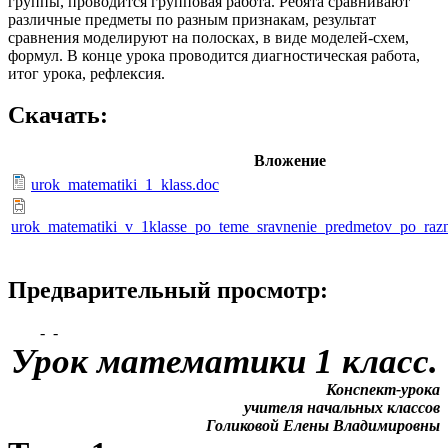
группы, проводится групповая работа. Ребята сравнивают
различные предметы по разным признакам, результат
сравнения моделируют на полосках, в виде моделей-схем,
формул. В конце урока проводится диагностическая работа,
итог урока, рефлексия.
Скачать:
Вложение
urok_matematiki_1_klass.doc
urok_matematiki_v_1klasse_po_teme_sravnenie_predmetov_po_raz
Предварительный просмотр:
-
-
Урок математики 1 класс.
Конспект-урока
учителя начальных классов
Голиковой Елены Владимировны