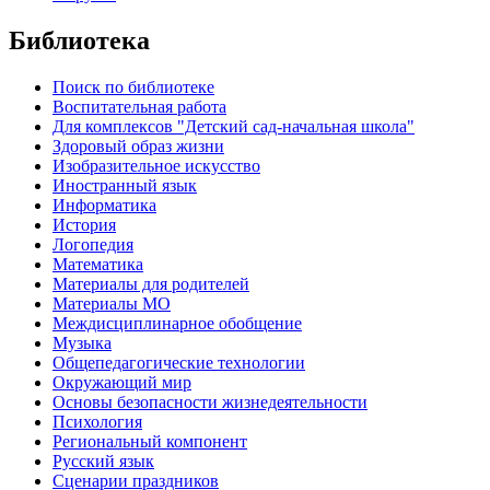
Библиотека
Поиск по библиотеке
Воспитательная работа
Для комплексов "Детский сад-начальная школа"
Здоровый образ жизни
Изобразительное искусство
Иностранный язык
Информатика
История
Логопедия
Математика
Материалы для родителей
Материалы МО
Междисциплинарное обобщение
Музыка
Общепедагогические технологии
Окружающий мир
Основы безопасности жизнедеятельности
Психология
Региональный компонент
Русский язык
Сценарии праздников