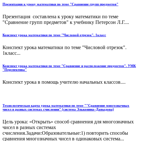
Презентация к уроку математики по теме "Сравнение групп предметов"
Презентация составлена к уроку математики по теме
"Сравнение групп предметов" к учебнику Петерсон Л.Г....
Конспект урока математики по теме "Числовой отрезок". 1класс
Конспект урока математики по теме "Числовой отрезок".
1класс...
Конспект урока математики по теме "Сравнение и расположение предметов". УМК
"Перспектива"
Конспект урока в помощь учителю начальных классов....
Технологическая карта урока математики по теме ""Сравнение многозначных
чисел в разных системах счисления" (система Эльконина–Давыдова)
Цель урока: «Открыть» способ сравнения для многозначных
чисел в разных системах
счисления.Задачи:Образовательные:1) повторить способы
сравнения многозначных чисел в одинаковых система...