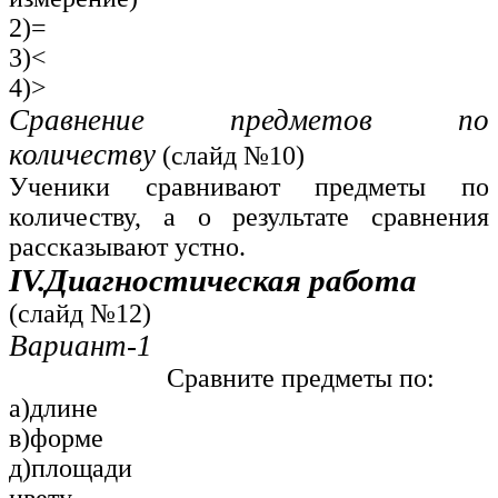
2)=
3)<
4)>
Сравнение предметов по
количеству
(слайд №10)
Ученики сравнивают предметы по
количеству, а о результате сравнения
рассказывают устно.
IV.Диагностическая работа
(слайд №12)
Вариант-1 Ва
Сравните предметы по:
а)длине б)ши
в)форме г)пл
д)площади е