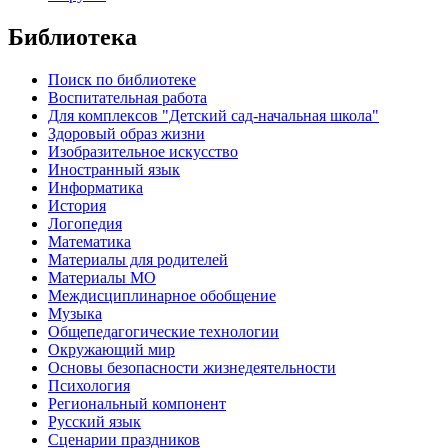
Библиотека
Поиск по библиотеке
Воспитательная работа
Для комплексов "Детский сад-начальная школа"
Здоровый образ жизни
Изобразительное искусство
Иностранный язык
Информатика
История
Логопедия
Математика
Материалы для родителей
Материалы МО
Междисциплинарное обобщение
Музыка
Общепедагогические технологии
Окружающий мир
Основы безопасности жизнедеятельности
Психология
Региональный компонент
Русский язык
Сценарии праздников