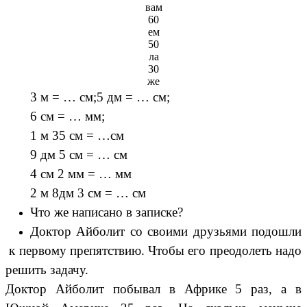
вам
60
ем
50
ла
30
же
3 м = … см;5 дм = … см;
6 см = … мм;
1 м 35 см = …см
9 дм 5 см = … см
4 см 2 мм = … мм
2 м 8дм 3 см = … см
Что же написано в записке?
Доктор Айболит со своими друзьями подошли
к первому препятствию. Чтобы его преодолеть надо
решить задачу.
Доктор Айболит побывал в Африке 5 раз, а в