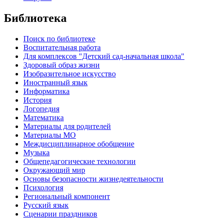
Библиотека
Поиск по библиотеке
Воспитательная работа
Для комплексов "Детский сад-начальная школа"
Здоровый образ жизни
Изобразительное искусство
Иностранный язык
Информатика
История
Логопедия
Математика
Материалы для родителей
Материалы МО
Междисциплинарное обобщение
Музыка
Общепедагогические технологии
Окружающий мир
Основы безопасности жизнедеятельности
Психология
Региональный компонент
Русский язык
Сценарии праздников