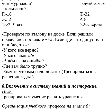
чем журналов? клумбе, чем
тюльпанов?
Г.-18 Т.-32
Ж.-2 Р.-8
18:2=9раз 32:8=4раза
-Проверьте по эталону на доске. Если решили
правильно, поставьте «+». Если где – то допустили
ошибку, то «?».
-У кого всё верно?
-У кого знак «?»
-В чём ваша ошибка?
-Где вам было трудно?
-Значит, что вам надо делать? (Тренироваться в
решении задач.)
8.Включение в систему знаний и повторение.
Цель:
тренироваться умение решать уравнения.
Организация учебного процесса на этапе 8: