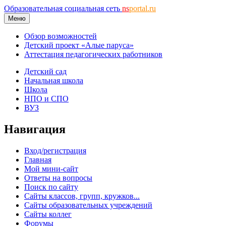
Образовательная социальная сеть
ns
portal.ru
Меню
Обзор возможностей
Детский проект «Алые паруса»
Аттестация педагогических работников
Детский сад
Начальная школа
Школа
НПО и СПО
ВУЗ
Навигация
Вход/регистрация
Главная
Мой мини-сайт
Ответы на вопросы
Поиск по сайту
Сайты классов, групп, кружков...
Сайты образовательных учреждений
Сайты коллег
Форумы