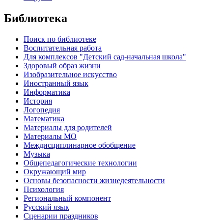
Библиотека
Поиск по библиотеке
Воспитательная работа
Для комплексов "Детский сад-начальная школа"
Здоровый образ жизни
Изобразительное искусство
Иностранный язык
Информатика
История
Логопедия
Математика
Материалы для родителей
Материалы МО
Междисциплинарное обобщение
Музыка
Общепедагогические технологии
Окружающий мир
Основы безопасности жизнедеятельности
Психология
Региональный компонент
Русский язык
Сценарии праздников