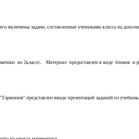
его включены задачи, составленные учениками класса на дополн
тики во 2классе. Материал предоставлен в виде блоков и ра
"Гармония" представлен ввиде презентаций заданий из учебника
ты на уроках математики...