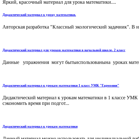
Яркий, красочный материал для урока математики....
Дидактический материал к уроку математики.
Авторская разработка "Классный экологический задачник". В н
Дидактический материал для уроков математики в начальной школе. 2 класс
Данные упражнения могут бытьиспользованына уроках матема
Дидактический материал к урокам математики 1 класс УМК "Гармония"
Дидактический материал к урокам математики в 1 классе УМК 
сэкономить время при подгот...
Дидактический материал к урокам математики
Данный материал можно использовать для индивидуальной рабо