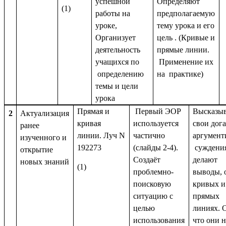
успешной
Определяют
(1)
работы на
предполагаемую
уроке,
тему урока и его
Организует
цель . (Кривые и
деятельность
прямые линии.
учащихся по
Применение их
определению
на практике)
темы и цели
урока
Прямая и
Первый ЭОР
Высказы
2
Актуализация
кривая
используется
свои дога
ранее
линии. Луч N
частично
аргумен
изученного и
192273
(слайды 2-4).
суждения
открытие
Создаёт
делают
новых знаний
(1)
проблемно-
выводы, 
поисковую
кривых и
ситуацию с
прямых
целью
линиях. 
использования
что они 