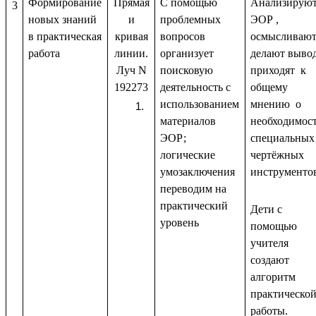
Формирование
Прямая
С помощью
Анализирую
3
новых знаний
и
проблемных
ЭОР ,
в практическая
кривая
вопросов
осмысливают
работа
линии.
организует
делают выво
Луч N
поисковую
приходят к
192273
деятельность с
общему
использованием
мнению о
материалов
необходимос
ЭОР;
специальных
логические
чертёжных
умозаключения
инструменто
переводим на
практический
Дети с
уровень
помощью
учителя
создают
алгоритм
практическо
работы.