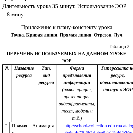
Длительность урока 35 минут. Использование ЭОР
– 8 минут
Приложение к плану-конспекту урока
Точка. Кривая линия. Прямая линия. Отрезок. Луч.
Таблица 2
ПЕРЕЧЕНЬ ИСПОЛЬЗУЕМЫХ НА ДАННОМ УРОКЕ
ЭОР
№
Название
Тип,
Форма
Гиперссылка н
ресурса
вид
предъявления
ресурс,
ресурса
информации
обеспечивающ
(иллюстрация,
доступ к ЭОР
презентация,
видеофрагменты,
тест, модель и
т.д.)
1
Прямая
Анимация
http://school-collection.edu.ru/catal
и
4cdc-4c78-8b34-4ca8eb11bdd3/?fr