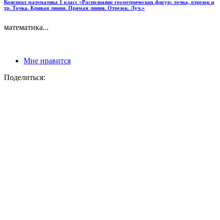
Конспект математика 1 класс «Распознание геометрических фигур: точка, отрезок и
тр. Точка. Кривая линия. Прямая линия. Отрезок. Луч.»
математика...
Мне нравится
Поделиться: