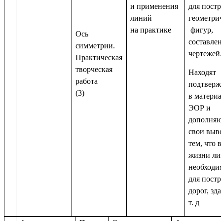
и применения
для пост
линий
геометри
на практике
фигур,
Ось
составле
симметрии.
чертежей
Практическая
творческая
Находят
работа
подтверж
(3)
в матери
ЭОР и
дополня
свои выв
тем, что 
жизни л
необход
для пост
дорог, зд
т. д