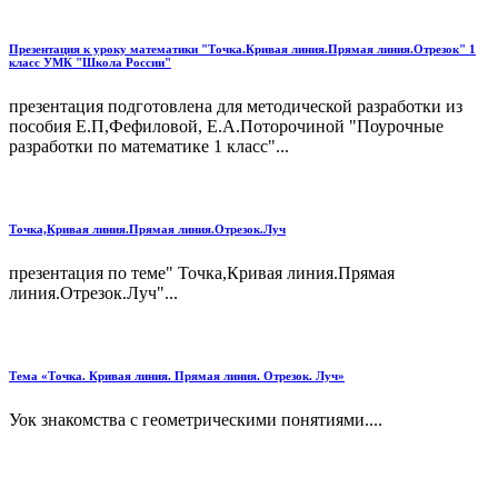
Презентация к уроку математики "Точка.Кривая линия.Прямая линия.Отрезок" 1
класс УМК "Школа России"
презентация подготовлена для методической разработки из
пособия Е.П,Фефиловой, Е.А.Поторочиной "Поурочные
разработки по математике 1 класс"...
Точка,Кривая линия.Прямая линия.Отрезок.Луч
презентация по теме" Точка,Кривая линия.Прямая
линия.Отрезок.Луч"...
Тема «Точка. Кривая линия. Прямая линия. Отрезок. Луч»
Уок знакомства с геометрическими понятиями....