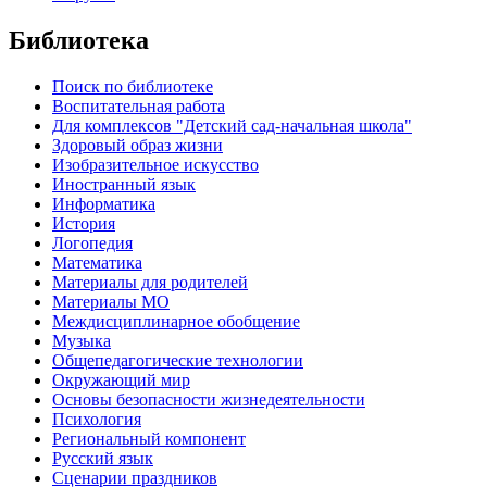
Библиотека
Поиск по библиотеке
Воспитательная работа
Для комплексов "Детский сад-начальная школа"
Здоровый образ жизни
Изобразительное искусство
Иностранный язык
Информатика
История
Логопедия
Математика
Материалы для родителей
Материалы МО
Междисциплинарное обобщение
Музыка
Общепедагогические технологии
Окружающий мир
Основы безопасности жизнедеятельности
Психология
Региональный компонент
Русский язык
Сценарии праздников