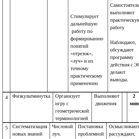
Самостоятел
выполняют
Стимулирует
практическу
дальнейшую
работу
работу по
формированию
Наблюдают,
понятий
обсуждают
«отрезок»,
программу
«луч» и их
действия с Э
точному
делают
практическому
выводы.
применению
Физкультминутка
Организует
Выполняют
2
4
игру с
движения
мин
геометрической
терминологией
Систематизация
Числовой
Постановка
Осмысливают
5
новых знаний
луч.
проблемной
рассуждают,