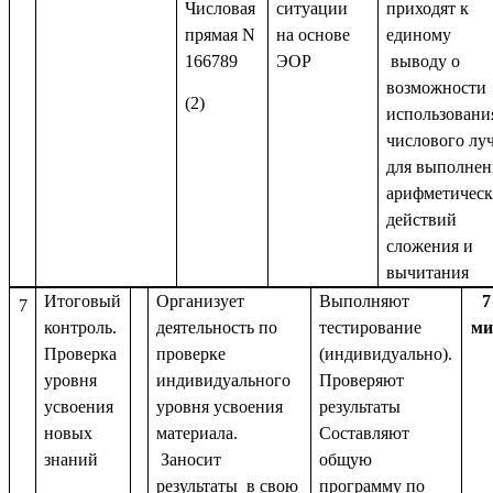
Числовая
ситуации
приходят к
прямая N
на основе
единому
166789
ЭОР
выводу о
возможности
(2)
использовани
числового лу
для выполнен
арифметичес
действий
сложения и
вычитания
Итоговый
Организует
Выполняют
7
7
контроль.
деятельность по
тестирование
ми
Проверка
проверке
(индивидуально).
уровня
индивидуального
Проверяют
усвоения
уровня усвоения
результаты
новых
материала.
Составляют
знаний
Заносит
общую
результаты в свою
программу по