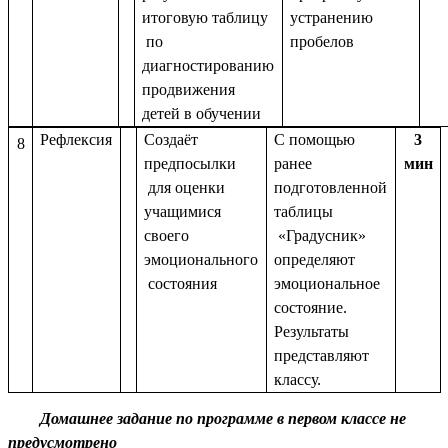
итоговую таблицу
устранению
по
пробелов
диагностированию
продвижения
детей в обучении
Рефлексия
Создаёт
С помощью
3
8
предпосылки
ранее
мин
для оценки
подготовленной
учащимися
таблицы
своего
«Градусник»
эмоционального
определяют
состояния
эмоциональное
состояние.
Результаты
представляют
классу.
Домашнее задание по программе в первом классе не
предусмотрено