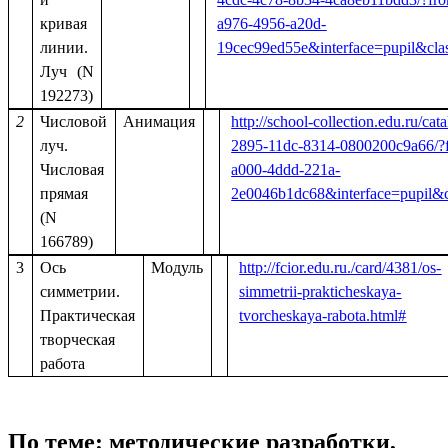
кривая
a976-4956-a20d-
линии.
19cec99ed55e&interface=pupil&cl
Луч (N
192273)
2
Числовой
Анимация
http://school-collection.edu.ru/cat
луч.
2895-11dc-8314-0800200c9a66/?
Числовая
a000-4ddd-221a-
прямая
2e0046b1dc68&interface=pupil&
(N
166789)
3
Ось
Модуль
http://fcior.edu.ru./card/4381/os-
симметрии.
simmetrii-prakticheskaya-
Практическая
tvorcheskaya-rabota.html#
творческая
работа
По теме: методические разработки,