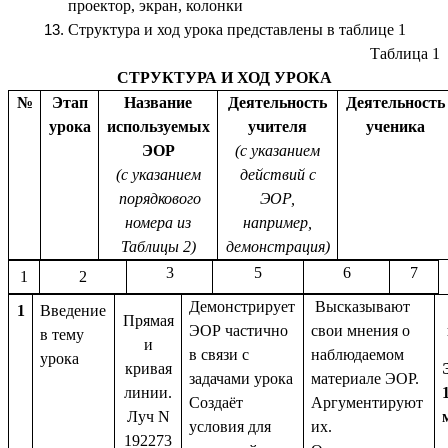
проектор, экран, колонки
Структура и ход урока представлены в таблице 1
Таблица 1
СТРУКТУРА И ХОД УРОКА
№
Этап
Название
Деятельность
Деятельность
урока
используемых
учителя
ученика
ЭОР
(с указанием
(с указанием
действий с
порядкового
ЭОР,
номера из
например,
Таблицы 2)
демонстрация)
3
5
6
7
1
2
Демонстрирует
Высказывают
1
Введение
Прямая
ЭОР частично
свои мнения о
в тему
и
в связи с
наблюдаемом
урока
кривая
задачами урока
материале ЭОР.
линии.
Создаёт
Аргументируют
Луч N
условия для
их.
192273