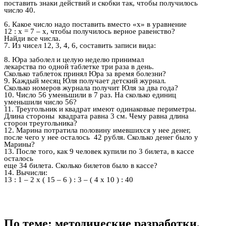
поставить знаки действий и скобки так, чтобы получилось
число 40.
6. Какое число надо поставить вместо «х» в уравнение
12 : х = 7 – х, чтобы получилось верное равенство?
Найди все числа.
7. Из чисел 12, 3, 4, 6, составить записи вида:
8. Юра заболел и целую неделю принимал
лекарства по одной таблетке три раза в день.
Сколько таблеток принял Юра за время болезни?
9. Каждый месяц Юля получает детский журнал.
Сколько номеров журнала получит Юля за два года?
10. Число 56 уменьшили в 7 раз. На сколько единиц
уменьшили число 56?
11. Треугольник и квадрат имеют одинаковые периметры.
Длина стороны квадрата равна 3 см. Чему равна длина
сторон треугольника?
12. Марина потратила половину имевшихся у нее денег,
после чего у нее осталось 42 рубля. Сколько денег было у
Марины?
13. После того, как 9 человек купили по 3 билета, в кассе
осталось
еще 34 билета. Сколько билетов было в кассе?
14. Вычисли:
13 : 1 – 2 х ( 15 – 6 ) : 3 – ( 4 х 10 ) : 40
По теме: методические разработки,