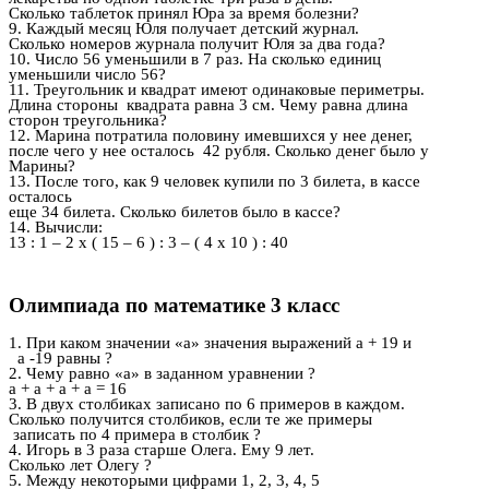
Сколько таблеток принял Юра за время болезни?
9. Каждый месяц Юля получает детский журнал.
Сколько номеров журнала получит Юля за два года?
10. Число 56 уменьшили в 7 раз. На сколько единиц
уменьшили число 56?
11. Треугольник и квадрат имеют одинаковые периметры.
Длина стороны квадрата равна 3 см. Чему равна длина
сторон треугольника?
12. Марина потратила половину имевшихся у нее денег,
после чего у нее осталось 42 рубля. Сколько денег было у
Марины?
13. После того, как 9 человек купили по 3 билета, в кассе
осталось
еще 34 билета. Сколько билетов было в кассе?
14. Вычисли:
13 : 1 – 2 х ( 15 – 6 ) : 3 – ( 4 х 10 ) : 40
Олимпиада по математике 3 класс
1. При каком значении «а» значения выражений а + 19 и
а -19 равны ?
2. Чему равно «а» в заданном уравнении ?
а + а + а + а = 16
3. В двух столбиках записано по 6 примеров в каждом.
Сколько получится столбиков, если те же примеры
записать по 4 примера в столбик ?
4. Игорь в 3 раза старше Олега. Ему 9 лет.
Сколько лет Олегу ?
5. Между некоторыми цифрами 1, 2, 3, 4, 5