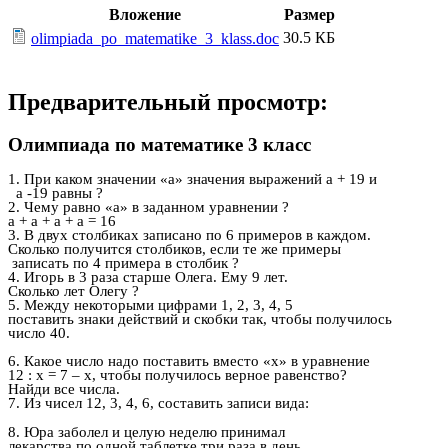
Вложение
Размер
30.5 КБ
olimpiada_po_matematike_3_klass.doc
Предварительный просмотр:
Олимпиада по математике 3 класс
1. При каком значении «а» значения выражений а + 19 и
а -19 равны ?
2. Чему равно «а» в заданном уравнении ?
а + а + а + а = 16
3. В двух столбиках записано по 6 примеров в каждом.
Сколько получится столбиков, если те же примеры
записать по 4 примера в столбик ?
4. Игорь в 3 раза старше Олега. Ему 9 лет.
Сколько лет Олегу ?
5. Между некоторыми цифрами 1, 2, 3, 4, 5
поставить знаки действий и скобки так, чтобы получилось
число 40.
6. Какое число надо поставить вместо «х» в уравнение
12 : х = 7 – х, чтобы получилось верное равенство?
Найди все числа.
7. Из чисел 12, 3, 4, 6, составить записи вида:
8. Юра заболел и целую неделю принимал
лекарства по одной таблетке три раза в день.