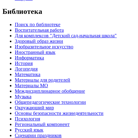
Библиотека
Поиск по библиотеке
Воспитательная работа
Для комплексов "Детский сад-начальная школа"
Здоровый образ жизни
Изобразительное искусство
Иностранный язык
Информатика
История
Логопедия
Математика
Материалы для родителей
Материалы МО
Междисциплинарное обобщение
Музыка
Общепедагогические технологии
Окружающий мир
Основы безопасности жизнедеятельности
Психология
Региональный компонент
Русский язык
Сценарии праздников