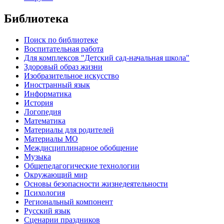
Библиотека
Поиск по библиотеке
Воспитательная работа
Для комплексов "Детский сад-начальная школа"
Здоровый образ жизни
Изобразительное искусство
Иностранный язык
Информатика
История
Логопедия
Математика
Материалы для родителей
Материалы МО
Междисциплинарное обобщение
Музыка
Общепедагогические технологии
Окружающий мир
Основы безопасности жизнедеятельности
Психология
Региональный компонент
Русский язык
Сценарии праздников