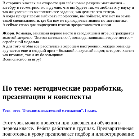
В старших классах вы откроете для себя новые разделы математики –
алгебру и геометрию, но я думаю, что вы будете так же любить эту науку и
так же увлеченно выполнять все задания, как делаете это теперь.
А когда придет время выбирать профессию, вы поймете, что нет на земле
такой специальности, где бы вам не пригодились знания по математике.
А сейчас слово для подведения итогов предоставляется жюри.
Жюри.
Команда, занявшая первое место в сегодняшней игре, награждается
золотой медалью "Знаток математики"; команда, занявшая второе место, –
серебряной медалью.
А для того чтобы все расстались в хорошем настроении, каждой команде
вручается еще и сладкий приз – большой и вкусный пирог, которого хватит
как игрокам, так и их болельщикам.
Всем спасибо за игру!
По теме: методические разработки,
презентации и конспекты
Урок - игра "В стране занимательной математики", 1 класс.
Этот урок можно провести при завершении обучения в
первом классе. Ребята работают в группах. Предварительная
подготовка к уроку предполагает подбор и иллюстрирование