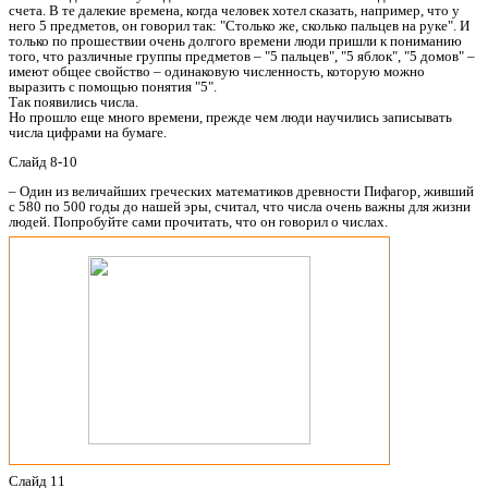
счета. В те далекие времена, когда человек хотел сказать, например, что у
него 5 предметов, он говорил так: "Столько же, сколько пальцев на руке". И
только по прошествии очень долгого времени люди пришли к пониманию
того, что различные группы предметов – "5 пальцев", "5 яблок", "5 домов" –
имеют общее свойство – одинаковую численность, которую можно
выразить с помощью понятия "5".
Так появились числа.
Но прошло еще много времени, прежде чем люди научились записывать
числа цифрами на бумаге.
Слайд 8-10
– Один из величайших греческих математиков древности Пифагор, живший
с 580 по 500 годы до нашей эры, считал, что числа очень важны для жизни
людей. Попробуйте сами прочитать, что он говорил о числах.
Слайд 11