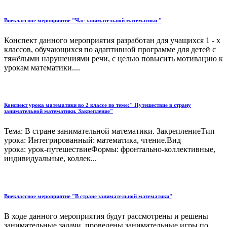
Внеклассное мероприятие "Час занимательной математики "
Конспект данного мероприятия разработан для учащихся 1 - х
классов, обучающихся по адаптивной программе для детей с
тяжёлыми нарушениями речи, с целью повысить мотивацию к
урокам математики....
Конспект урока математики во 2 классе по теме:" Путешествие в страну
занимательной математики. Закрепление"
Тема: В стране занимательной математики. ЗакреплениеТип
урока: Интегрированный: математика, чтение.Вид
урока: урок-путешествиеФормы: фронтально-коллективные,
индивидуальные, коллек...
Внеклассное мероприятие "В стране занимательной математики"
В ходе данного мероприятия будут рассмотрены и решены
занимательные задачи, проведены занимательные игры по