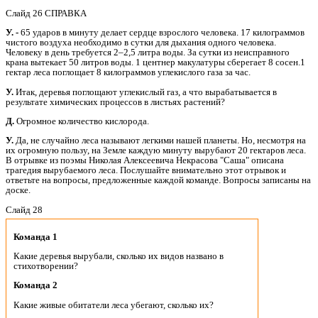
Слайд 26 СПРАВКА
У. -
65 ударов в минуту делает сердце взрослого человека. 17 килограммов
чистого воздуха необходимо в сутки для дыхания одного человека.
Человеку в день требуется 2–2,5 литра воды. За сутки из неисправного
крана вытекает 50 литров воды. 1 центнер макулатуры сберегает 8 сосен.1
гектар леса поглощает 8 килограммов углекислого газа за час.
У.
Итак, деревья поглощают углекислый газ, а что вырабатывается в
результате химических процессов в листьях растений?
Д.
Огромное количество кислорода.
У.
Да, не случайно леса называют легкими нашей планеты. Но, несмотря на
их огромную пользу, на Земле каждую минуту вырубают 20 гектаров леса.
В отрывке из поэмы Николая Алексеевича Некрасова "Саша" описана
трагедия вырубаемого леса. Послушайте внимательно этот отрывок и
ответьте на вопросы, предложенные каждой команде. Вопросы записаны на
доске.
Слайд 28
Команда 1
Какие деревья вырубали, сколько их видов названо в
стихотворении?
Команда 2
Какие живые обитатели леса убегают, сколько их?