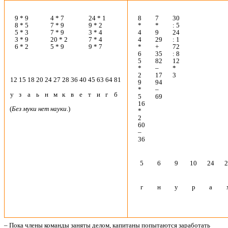
9 * 9
4 * 7
24 * 1
8
7
30
8 * 5
7 * 9
9 * 2
*
*
: 5
5 * 3
7 * 9
3 * 4
4
9
24
3 * 9
20 * 2
7 * 4
4
29
: 1
6 * 2
5 * 9
9 * 7
*
+
72
6
35
: 8
5
82
12
*
–
*
2
17
3
12
15
18
20
24
27
28
36
40
45
63
64
81
9
94
*
–
у
з
а
ь
н
м
к
в
е
т
и
г
б
5
69
16
(
Без муки нет науки
.)
*
2
60
–
36
5
6
9
10
24
2
г
н
у
р
а
– Пока члены команды заняты делом, капитаны попытаются заработать