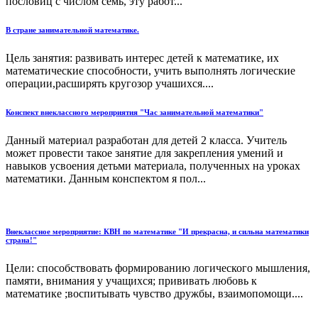
пословиц с числом семь, эту работ...
В стране занимательной математике.
Цель занятия: развивать интерес детей к математике, их
математические способности, учить выполнять логические
операции,расширять кругозор учашихся....
Конспект внеклассного мероприятия "Час занимательной математики"
Данный материал разработан для детей 2 класса. Учитель
может провести такое занятие для закрепления умений и
навыков усвоения детьми материала, полученных на уроках
математики. Данным конспектом я пол...
Внеклассное мероприятие: КВН по математике "И прекрасна, и сильна математики
страна!"
Цели: способствовать формированию логического мышления,
памяти, внимания у учащихся; прививать любовь к
математике ;воспитывать чувство дружбы, взаимопомощи....