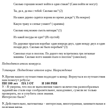
Сколько горошин может войти в один стакан? (Сами войти не могут)
Ты, да я, да мы с тобой. Сколько нас? (2)
На какое дерево садится ворона во время дождя? ( На мокрое)
Какую траву и слепые узнают? ( крапива)
Сколько яиц можно съесть натощак? (1)
Из какой посуды не едят? (Из пустой)
По дорожке прыгали воробьи: один впереди двух, один между двух и один
позади двух. Сколько же было воробьев? (3)
Самосвал ехал в поселок. По дороге ему встретились три легковые
машины. Сколько всего машин ехало в поселок? (самосвал).
Подводятся итоги конкурса.
7станция . Подведение итогов игры. Награждение
У.
Время нашего путешествия подходит к концу. Вернуться из путешествия
нам помогут ребусы:
ПИ 100 лет ПА 3 ОТ И 100 РИЯ
У. - Я уверена, что после выполнения такого количества разнообразных
заданий вы стали еще сообразительнее, находчивее, сумели не только
проверить, но и углубить свои знания.
Интересно было?
У.
Действительно, математика – интересная, многогранная, занимательная и
полезная наука.