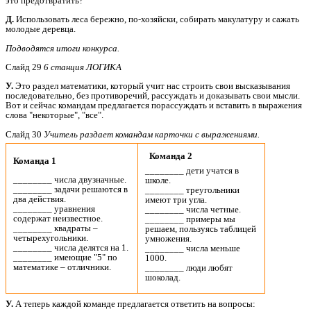
это предотвратить?
Д.
Использовать леса бережно, по-хозяйски, собирать макулатуру и сажать
молодые деревца.
Подводятся итоги конкурса.
Слайд 29
6 станция ЛОГИКА
У.
Это раздел математики, который учит нас строить свои высказывания
последовательно, без противоречий, рассуждать и доказывать свои мысли.
Вот и сейчас командам предлагается порассуждать и вставить в выражения
слова "некоторые", "все".
Слайд 30
Учитель раздает командам карточки с выражениями.
Команда 2
Команда 1
________ дети учатся в
________ числа двузначные.
школе.
________ задачи решаются в
________ треугольники
два действия.
имеют три угла.
________ уравнения
________ числа четные.
содержат неизвестное.
________ примеры мы
________ квадраты –
решаем, пользуясь таблицей
четырехугольники.
умножения.
________ числа делятся на 1.
________ числа меньше
________ имеющие "5" по
1000.
математике – отличники.
________ люди любят
шоколад.
У.
А теперь каждой команде предлагается ответить на вопросы: