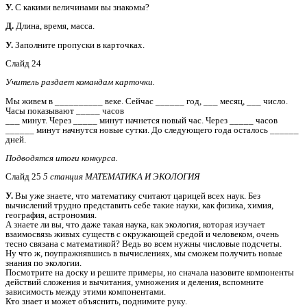
У.
С какими величинами вы знакомы?
Д.
Длина, время, масса.
У.
Заполните пропуски в карточках.
Слайд 24
Учитель раздает командам карточки.
Мы живем в __________ веке. Сейчас ______ год, ___ месяц, ___ число.
Часы показывают _____ часов
___ минут. Через _____ минут начнется новый час. Через _____ часов
______ минут начнутся новые сутки. До следующего года осталось ______
дней.
Подводятся итоги конкурса.
Слайд 25
5 станция МАТЕМАТИКА И ЭКОЛОГИЯ
У.
Вы уже знаете, что математику считают царицей всех наук. Без
вычислений трудно представить себе такие науки, как физика, химия,
география, астрономия.
А знаете ли вы, что даже такая наука, как экология, которая изучает
взаимосвязь живых существ с окружающей средой и человеком, очень
тесно связана с математикой? Ведь во всем нужны числовые подсчеты.
Ну что ж, поупражнявшись в вычислениях, мы сможем получить новые
знания по экологии.
Посмотрите на доску и решите примеры, но сначала назовите компоненты
действий сложения и вычитания, умножения и деления, вспомните
зависимость между этими компонентами.
Кто знает и может объяснить, поднимите руку.