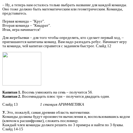
– Ну, а теперь нам осталось только выбрать название для каждой команды.
Оно тоже должно быть математическим или геометрическим. Команды,
представьтесь.
Первая команда – "Круг".
Вторая команда – "Квадрат".
Итак, игра начинается!
Для жеребьевки – для того чтобы определить, кто сделает первый ход, –
приглашаются капитаны команд. Вам надо разгадать ребус. Начинает игру
та команда, чей капитан справится с заданием быстрее. Слайд 12
Капитан 1.
Восемь умножить на семь – получится 56.
Капитан 2.
Восемнадцать плюс три – получится двадцать один.
Слайд 13
1 станция АРИФМЕТИКА
У.
Это, пожалуй, самая древняя область математики.
Команды должны будут произвести вычисления и, воспользовавшись кодом
(ключом к расшифровке), сложить пословицу.
Каждый член команды должен решить по 3 примера и найти по 3 буквы.
Слайд 14-15