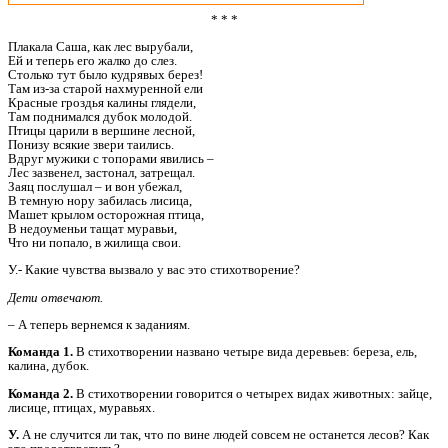
* * *
Плакала Саша, как лес вырубали,
Ей и теперь его жалко до слез.
Столько тут было кудрявых берез!
Там из-за старой нахмуренной ели
Красные гроздья калины глядели,
Там поднимался дубок молодой.
Птицы царили в вершине лесной,
Понизу всякие звери таились.
Вдруг мужики с топорами явились –
Лес зазвенел, застонал, затрещал.
Заяц послушал – и вон убежал,
В темную нору забилась лисица,
Машет крылом осторожная птица,
В недоуменьи тащат муравьи,
Что ни попало, в жилища свои.
У.- Какие чувства вызвало у вас это стихотворение?
Дети отвечают.
– А теперь вернемся к заданиям.
Команда 1.
В стихотворении названо четыре вида деревьев: береза, ель,
калина, дубок.
Команда 2.
В стихотворении говорится о четырех видах животных: зайце,
лисице, птицах, муравьях.
У.
А не случится ли так, что по вине людей совсем не останется лесов? Как