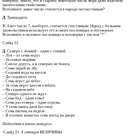
наверное, знаете, что в старину некоторые числа люди даже наделяли
магическими свойствами.
Вспомните, какое число считается в народе несчастливым?
Д.
Тринадцать.
У.
A вот число 7, наоборот, считается счастливым. Народ с большим
удовольствием использует его в своих пословицах и поговорках.
Вспомните и назовите пословицы и поговорки с числом "7".
Слайд 22
Д.
Семеро с ложкой – один с сошкой.
– Лук – от семи недуг.
– За семью морями.
– Сам не дерусь, а и семерых не боюсь.
– Семи пядей во лбу.
– Седьмая вода на киселе.
– До седьмого пота.
– Семь верст до небес.
– За семь верст киселя хлебать.
– На седьмом небе.
– Семеро одного не ждут.
– Семь бед – один ответ.
– Семь раз отмерь – один отрежь.
– У семи нянек дитя без глазу.
– Семь пятниц на неделе.
– В осеннее ненастье семь погод на дворе.
Подводятся итоги конкурса
.
Слайд 23
4 станция ВЕЛИЧИНЫ