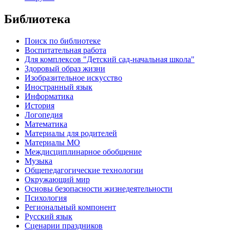
Библиотека
Поиск по библиотеке
Воспитательная работа
Для комплексов "Детский сад-начальная школа"
Здоровый образ жизни
Изобразительное искусство
Иностранный язык
Информатика
История
Логопедия
Математика
Материалы для родителей
Материалы МО
Междисциплинарное обобщение
Музыка
Общепедагогические технологии
Окружающий мир
Основы безопасности жизнедеятельности
Психология
Региональный компонент
Русский язык
Сценарии праздников