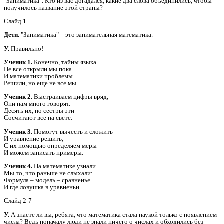
"Заниматика". Кто из вас догадался, какие два слова объединились, чтобы
получилось название этой страны?
Слайд 1
Дети.
"Заниматика" – это занимательная математика.
У.
Правильно!
Ученик 1.
Конечно, тайны языка
Не все открыли мы пока.
И математики проблемы
Решили, но еще не все мы.
Ученик 2.
Выстраиваем цифры вряд,
Они нам много говорят.
Десять их, но сестры эти
Сосчитают все на свете.
Ученик 3.
Помогут вычесть и сложить
И уравнение решить,
С их помощью определяем меры
И можем записать примеры.
Ученик 4.
На математике узнали
Мы то, что раньше не слыхали:
Формула – модель – сравненье
И где ловушка в уравненьи.
Слайд 2-7
У.
А знаете ли вы, ребята, что математика стала наукой только с появлением
числа? Ведь поначалу люди не знали ничего о числах и обходились без