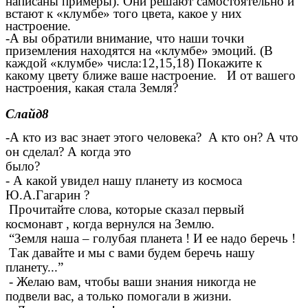
написаны примеры). Они решают самостоятельно и
встают к «клумбе» того цвета, какое у них
настроение.
-А вы обратили внимание, что наши точки
приземления находятся на «клумбе» эмоций. (В
каждой «клумбе» числа:12,15,18) Покажите к
какому цвету ближе ваше настроение
. И от вашего
настроения, какая стала Земля?
Слайд8
-А кто из вас знает этого человека? А кто он? А что
он сделал? А когда это
было?
- А какой увидел нашу планету из космоса
Ю.А.Гагарин ?
Прочитайте слова, которые сказал первый
космонавт , когда вернулся на Землю.
“Земля наша – голубая планета ! И ее надо беречь !
Так давайте и мы с вами будем беречь нашу
планету...”
- Желаю вам, чтобы ваши знания никогда не
подвели вас, а только помогали в жизни.