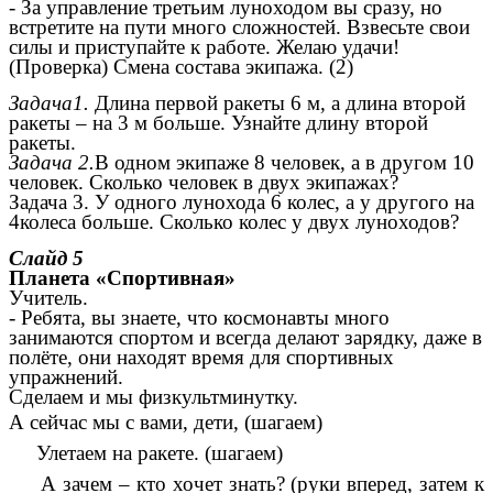
- За управление третьим луноходом вы сразу, но
встретите на пути много сложностей. Взвесьте свои
силы и приступайте к работе. Желаю удачи!
(Проверка) Смена состава экипажа. (2)
Задача1.
Длина первой ракеты 6 м, а длина второй
ракеты – на 3 м больше. Узнайте длину второй
ракеты.
Задача 2.
В одном экипаже 8 человек, а в другом 10
человек. Сколько человек в двух экипажах?
Задача 3. У одного лунохода 6 колес, а у другого на
4колеса больше. Сколько колес у двух луноходов?
Слайд 5
Планета
«Спортивная»
Учитель.
- Ребята, вы знаете, что космонавты много
занимаются спортом и всегда делают зарядку, даже в
полёте, они находят время для спортивных
упражнений.
Сделаем и мы физкультминутку.
А сейчас мы с вами, дети, (шагаем)
Улетаем на ракете. (шагаем)
А зачем – кто хочет знать? (руки вперед, затем к