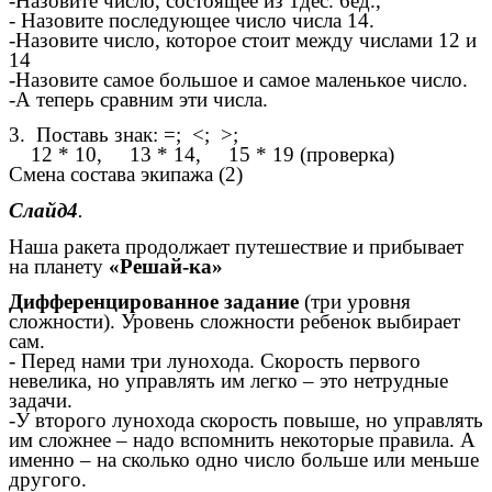
-Назовите число, состоящее из 1дес. 6ед.,
- Назовите последующее число числа 14.
-Назовите число, которое стоит между числами 12 и
14
-Назовите самое большое и самое маленькое число.
-А теперь сравним эти числа.
3. Поставь знак: =; <; >;
12 * 10, 13 * 14, 15 * 19 (проверка)
Смена состава экипажа (2)
Слайд4
.
Наша ракета продолжает путешествие и прибывает
на планету
«Решай-ка»
Дифференцированное задание
(три уровня
сложности). Уровень сложности ребенок выбирает
сам.
- Перед нами три лунохода. Скорость первого
невелика, но управлять им легко – это нетрудные
задачи.
-У второго лунохода скорость повыше, но управлять
им сложнее – надо вспомнить некоторые правила. А
именно – на сколько одно число больше или меньше
другого.