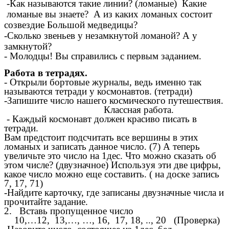
-Как называются такие линии? (ломаные) Какие
ломаные вы знаете? А из каких ломаных состоит
созвездие Большой медведицы?
-Сколько звеньев у незамкнутой ломаной? А у
замкнутой?
- Молодцы! Вы справились с первым заданием.
Работа в тетрадях.
- Открыли бортовые журналы, ведь именно так
называются тетради у космонавтов. (тетради)
-Запишите число нашего космического путешествия.
Классная работа.
- Каждый космонавт должен красиво писать в
тетради.
Вам предстоит подсчитать все вершины в этих
ломаных и записать данное число. (7) А теперь
увеличьте это число на 1дес. Что можно сказать об
этом числе? (двузначное) Используя эти две цифры,
какое число можно еще составить. ( на доске запись
7, 17, 71)
-Найдите карточку, где записаны двузначные числа и
прочитайте задание.
2. Вставь пропущенное число
10,…12, 13,…, …, 16, 17, 18, .., 20 (Проверка)