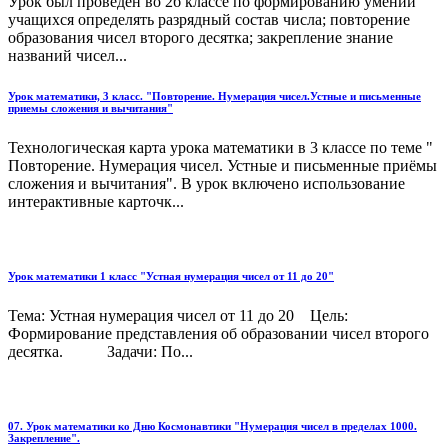
Урок был проведен во 2б классе по формированию умений
учащихся определять разрядный состав числа; повторение
образования чисел второго десятка; закрепление знание
названий чисел...
Урок математики, 3 класс. "Повторение. Нумерация чисел.Устные и письменные
приемы сложения и вычитания"
Технологическая карта урока математики в 3 классе по теме "
Повторение. Нумерация чисел. Устные и письменные приёмы
сложения и вычитания". В урок включено использование
интерактивные карточк...
Урок математики 1 класс "Устная нумерация чисел от 11 до 20"
Тема: Устная нумерация чисел от 11 до 20 Цель:
Формирование представления об образовании чисел второго
десятка. Задачи: По...
07. Урок математики ко Дню Космонавтики "Нумерация чисел в пределах 1000.
Закрепление".