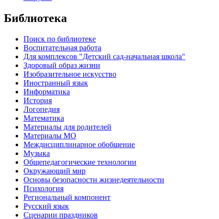
Библиотека
Поиск по библиотеке
Воспитательная работа
Для комплексов "Детский сад-начальная школа"
Здоровый образ жизни
Изобразительное искусство
Иностранный язык
Информатика
История
Логопедия
Математика
Материалы для родителей
Материалы МО
Междисциплинарное обобщение
Музыка
Общепедагогические технологии
Окружающий мир
Основы безопасности жизнедеятельности
Психология
Региональный компонент
Русский язык
Сценарии праздников