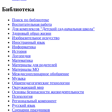
Библиотека
Поиск по библиотеке
Воспитательная работа
Для комплексов "Детский сад-начальная школа"
Здоровый образ жизни
Изобразительное искусство
Иностранный язык
Информатика
История
Логопедия
Математика
Материалы для родителей
Материалы МО
Междисциплинарное обобщение
Музыка
Общепедагогические технологии
Окружающий мир
Основы безопасности жизнедеятельности
Психология
Региональный компонент
Русский язык
Сценарии праздников