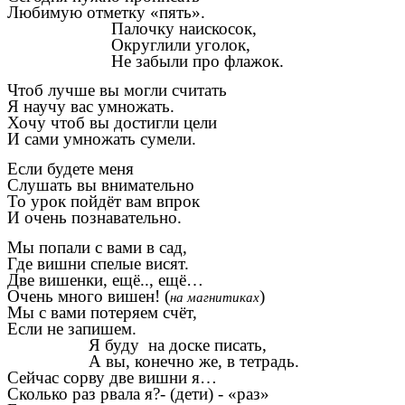
Любимую отметку «пять».
Палочку наискосок,
Округлили уголок,
Не забыли про флажок.
Чтоб лучше вы могли считать
Я научу вас умножать.
Хочу чтоб вы достигли цели
И сами умножать сумели.
Если будете меня
Слушать вы внимательно
То урок пойдёт вам впрок
И очень познавательно.
Мы попали с вами в сад,
Где вишни спелые висят.
Две вишенки, ещё.., ещё…
Очень много вишен! (
)
на магнитиках
Мы с вами потеряем счёт,
Если не запишем.
Я буду на доске писать,
А вы, конечно же, в тетрадь.
Сейчас сорву две вишни я…
Сколько раз рвала я?- (дети) - «раз»