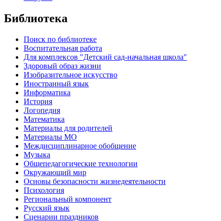
Библиотека
Поиск по библиотеке
Воспитательная работа
Для комплексов "Детский сад-начальная школа"
Здоровый образ жизни
Изобразительное искусство
Иностранный язык
Информатика
История
Логопедия
Математика
Материалы для родителей
Материалы МО
Междисциплинарное обобщение
Музыка
Общепедагогические технологии
Окружающий мир
Основы безопасности жизнедеятельности
Психология
Региональный компонент
Русский язык
Сценарии праздников