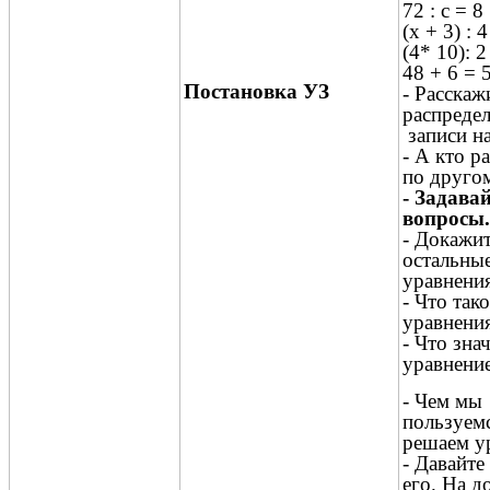
72 : с = 8
(х + 3) : 4
(4* 10): 
48 + 6 = 
Постановка УЗ
- Расскаж
распреде
записи н
- А кто р
по друго
- Задава
вопросы.
- Докажит
остальные
уравнени
- Что тако
уравнени
- Что зна
уравнени
- Чем мы
пользуемс
решаем у
- Давайт
его. На д