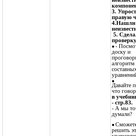
компонен
3. Упрос
правую ч
4.Нашли 
неизвест
5. Сдела
проверку
- Посмо
доску и
проговор
алгоритм
составны
уравнени
Давайте 
что говор
в учебни
- стр.83.
- А мы то
думали?
Сможете
решить э
уравнения