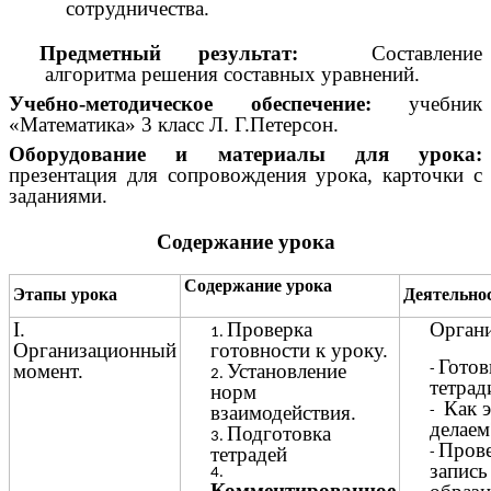
сотрудничества.
Предметный результат:
Составление
алгоритма решения составных уравнений.
Учебно-методическое обеспечение:
учебник
«Математика» 3 класс Л. Г.Петерсон.
Оборудование и материалы для урока:
презентация для сопровождения урока, карточки с
заданиями.
Содержание урока
Содержание урока
Этапы урока
Деятельно
I.
Проверка
Орган
Организационный
готовности к уроку.
Гото
момент.
Установление
тетрад
норм
Как э
взаимодействия.
делаем
Подготовка
Прове
тетрадей
запись
Комментированное