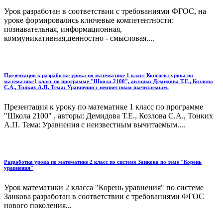
Урок разработан в соответствии с требованиями ФГОС, на
уроке формировались ключевые компетентности:
познавательная, информационная,
коммуникативная,ценностно - смысловая....
Презентация к разработке урока по математике 1 класс Конспект урока по
математике1 класс по программе "Школа 2100", авторы: Демидова Т.Е., Козлова
С.А., Тонких А.П. Тема: Уравнения с неизвестным вычитаемым.
Презентация к уроку по математике 1 класс по программе
"Школа 2100" , авторы: Демидова Т.Е., Козлова С.А., Тонких
А.П. Тема: Уравнения с неизвестным вычитаемым....
Разработка урока по математике 2 класс по системе Занкова по теме "Корень
уравнения"
Урок математики 2 класса "Корень уравнения" по системе
Занкова разработан в соответствии с требованиями ФГОС
нового поколения...