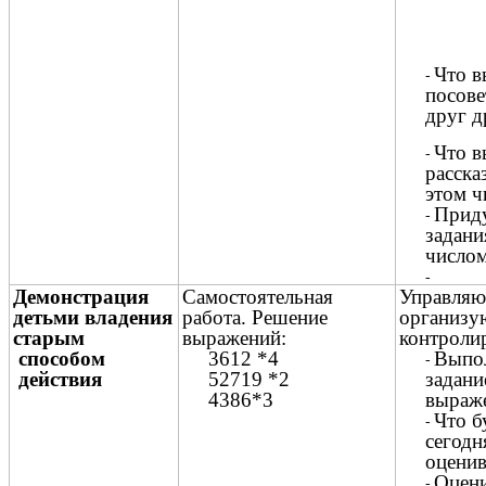
Что в
посове
друг д
Что в
расска
этом ч
Прид
задани
числом
Демонстрация
Самостоятельная
Управляю
детьми владения
работа. Решение
организу
старым
выражений:
контрол
способом
3612 *4
Выпо
действия
52719 *2
задани
4386*3
выраж
Что б
сегодн
оценив
Оцени