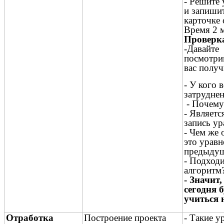
- Решите 
и запишит
карточке 
Время 2 
Проверк
-Давайте
посмотри
вас получ
- У кого 
затруднен
- Почему
- Являетс
запись у
- Чем же 
это уравн
предыду
- Подход
алгоритм
- Значит,
сегодня 
учиться 
Отработка
Построение проекта
- Такие у