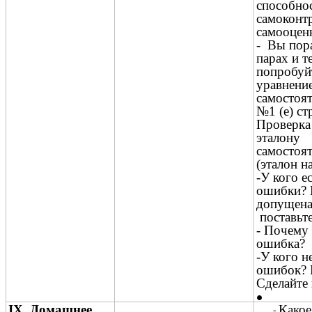
способнос
самоконт
самооцен
- Вы пор
парах и т
попробуй
уравнени
самостоят
№1 (е) ст
Проверка
эталону
самостоят
(эталон н
-У кого е
ошибки? 
допущена
поставьте
- Почему
ошибка?
-У кого н
ошибок?
Сделайте
IX. Домашнее
Какое