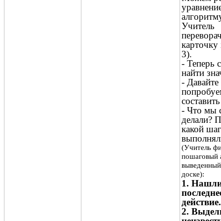
уравнение
алгоритм
Учитель
перевора
карточку 
3).
- Теперь
найти зна
- Давайте
попробуе
составить
- Что мы 
делали? П
какой ша
выполнял
(Учитель ф
пошаговый 
выведенный
доске):
1. Нашл
последне
действие.
2. Выдел
неизвест