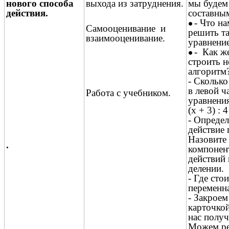
нового способа
выхода из затруднения.
мы будем
действия.
составны
- Что н
Самооценивание и
решить т
взаимооценивание.
уравнени
- Как ж
строить 
алгоритм
- Сколько
в левой ч
Работа с учебником.
уравнени
(х + 3) : 4
- Определ
действие 
Назовите
.
компонен
действий
делении.
- Где стои
переменн
- Закроем 
карточкой
нас получ
Можем ре