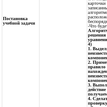
карточки 
записанн
алгоритм
располож
Постановка
беспорядк
учебной задачи
-Что буде
Алгорит
решения
уравнени
4)
1. Выдел
неизвест
компонен
2. Приме
правило
нахожде
неизвест
компонен
3. Выпо
действие
получаем
4. Сдела
проверку