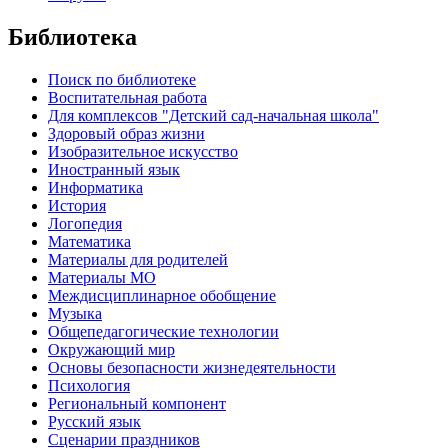
Библиотека
Поиск по библиотеке
Воспитательная работа
Для комплексов "Детский сад-начальная школа"
Здоровый образ жизни
Изобразительное искусство
Иностранный язык
Информатика
История
Логопедия
Математика
Материалы для родителей
Материалы МО
Междисциплинарное обобщение
Музыка
Общепедагогические технологии
Окружающий мир
Основы безопасности жизнедеятельности
Психология
Региональный компонент
Русский язык
Сценарии праздников