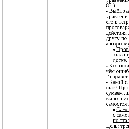
83 )
- Выбира
уравнени
его в тетр
проговар
действия 
другу по
алгоритму
Пров
эталон
доске.
- Кто ош
чём ошиб
Исправьте
- Какой 
шаг? Про
сумеем л
выполнит
самостоят
Само
с само
по эта
Цель: тре