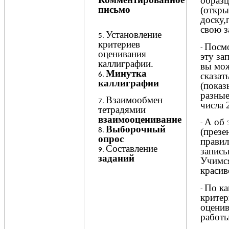
образц
письмо
(откры
доску,
свою з
Установление
критериев
Посмо
оценивания
эту за
каллиграфии.
вы мо
Минутка
сказат
каллиграфии
(показ
разные
Взаимообмен
числа 
тетрадямии
взаимооценивание
А об 
Выборочный
(презе
опрос
прави
Составление
запись
заданий
Учимся
красив
По к
критер
оценив
работ