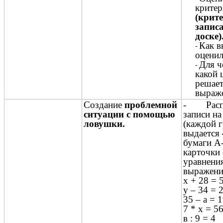
крите
(крит
запис
доске)
Как в
оцени
Для ч
какой 
решает
выраж
Создание
проблемной
- Распр
ситуации с помощью
записи н
ловушки.
(каждой 
выдается 
бумаги А-
карточки 
уравнени
выражени
х + 28 = 
у – 34 = 
35 – а = 
7 * х = 5
в : 9 = 4