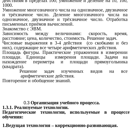
действиям в пределах 100; умножение и деление на 10, 100,
1000.
Умножение многозначного числа на однозначное, двузначное
и трёхзначное число. Деление многозначного числа на
однозначное, двузначное и трёхзначное число. Отработка
письменных приёмов вычислений.
Знакомство с ЭВМ.
Зависимость между величинами: скорость, время,
расстояние; цена, количество, стоимость. Решение задач.
Числовые выражения в 3-4 действия
(со скобками и без
них), содержащие все четыре арифметических действия.
Площадь фигуры. Практические упражнения в измерении
площади. Единицы измерения площади. Задачи на
нахождение периметра и площади прямоугольника
(квадрата).
Решение задач
изученных видов на все
арифметические действия.
Повторение и обобщение знаний.
Организация учебного процесса.
1.3.1. Реализуемые технологии.
Педагогические технологии, используемые в процессе
обучения:
1.Ведущая технология – коррекционно-развивающая.