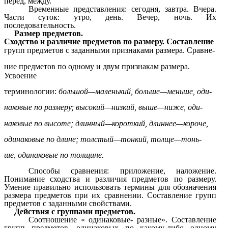
перед, между.
Временные представления: сегодня, завтра. Вчера.
Части суток: утро, день. Вечер, ночь. Их
последовательность.
Размер предметов.
Сходство и различие предметов по размеру. Составление
групп предметов с заданными признаками размера. Сравне-
ние предметов по одному и двум признакам размера.
Усвоение
терминологии:
большой—маленький, больше—меньше, оди-
наковые по размеру; высокий—низкий, выше—ниже, оди-
наковые по высоте; длинный—короткий, длиннее—короче,
одинаковые по длине; толстый—тонкий, толще—тонь-
ше, одинаковые по толщине.
Способы сравнения: приложение, наложение.
Понимание сходства и различия предметов по размеру.
Умение правильно использовать термины для обозначения
размера предметов при их сравнении. Составление групп
предметов с заданными свойствами.
Действия с группами предметов.
Соотношение « одинаковые- разные». Составление
групп предметов, одинаковых по какому-либо одному