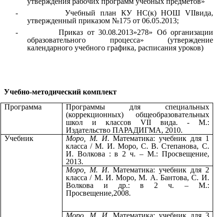
утверждения рабочих программ учебных предметов»
- Учебный план КУ НС(к) НОШ VIIвида,
утвержденный приказом №175 от 06.05.2013;
- Приказ от 30.08.2013»278» Об организации
образовательного процесса» (утверждение
календарного учебного графика, расписания уроков)
Учебно-методический комплект
Программа
Программы для специальных
(коррекционных) общеобразовательных
школ и классов VII вида. - М.:
Издательство ПАРАДИГМА, 2010.
Учебник
Моро, М. И.
Математика: учебник для 1
класса / М. И. Моро, С. В. Степанова, С.
И. Волкова : в 2 ч. – М.: Просвещение,
2013.
Моро, М. И.
Математика: учебник для 2
класса / М. И. Моро, М. А. Бантова, С. И.
Волкова и др.: в 2 ч. – М.:
Просвещение,2008.
Моро, М. И.
Математика: учебник для 3