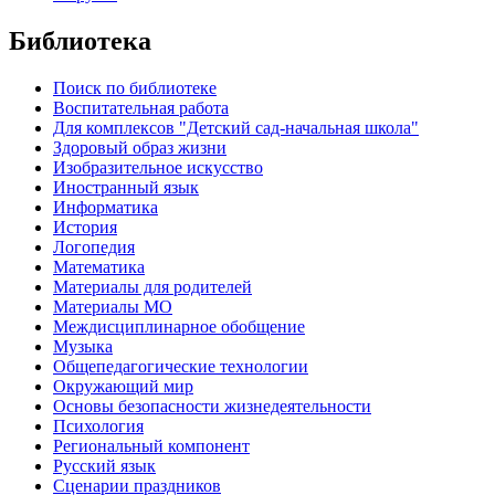
Библиотека
Поиск по библиотеке
Воспитательная работа
Для комплексов "Детский сад-начальная школа"
Здоровый образ жизни
Изобразительное искусство
Иностранный язык
Информатика
История
Логопедия
Математика
Материалы для родителей
Материалы МО
Междисциплинарное обобщение
Музыка
Общепедагогические технологии
Окружающий мир
Основы безопасности жизнедеятельности
Психология
Региональный компонент
Русский язык
Сценарии праздников