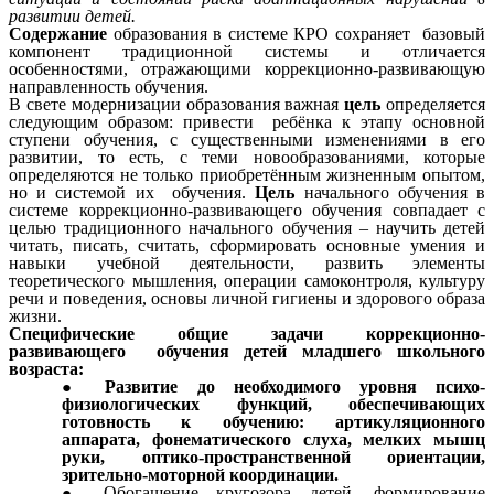
развитии детей.
Содержание
образования в системе КРО сохраняет базовый
компонент традиционной системы и отличается
особенностями, отражающими коррекционно-развивающую
направленность обучения.
В свете модернизации образования важная
цель
определяется
следующим образом: привести ребёнка к этапу основной
ступени обучения, с существенными изменениями в его
развитии, то есть, с теми новообразованиями, которые
определяются не только приобретённым жизненным опытом,
но и системой их обучения.
Цель
начального обучения в
системе коррекционно-развивающего обучения совпадает с
целью традиционного начального обучения – научить детей
читать, писать, считать, сформировать основные умения и
навыки учебной деятельности, развить элементы
теоретического мышления, операции самоконтроля, культуру
речи и поведения, основы личной гигиены и здорового образа
жизни.
Специфические общие задачи коррекционно-
развивающего обучения детей младшего школьного
возраста:
Развитие до необходимого уровня психо-
физиологических функций, обеспечивающих
готовность к обучению: артикуляционного
аппарата, фонематического слуха, мелких мышц
руки, оптико-пространственной ориентации,
зрительно-моторной координации.
Обогащение кругозора детей, формирование