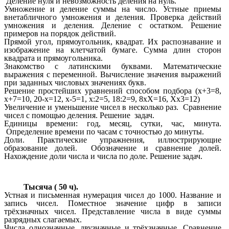
Деление нуля и невозможность деления на нуль.
Умножение и деление суммы на число. Устные приемы
внетабличного умножения и деления. Проверка действий
умножения и деления. Деление с остатком. Решение
примеров на порядок действий.
Прямой угол, прямоугольник, квадрат. Их распознавание и
изображение на клетчатой бумаге. Сумма длин сторон
квадрата и прямоугольника.
Знакомство с латинскими буквами. Математические
выражения с переменной. Вычисление значения выражений
при заданных числовых значениях букв.
Решение простейших уравнений способом подбора (х+3=8,
х+7=10, 20-х=12, х-5=1, х:2=5, 18:2=9, 8хХ=16, Хх3=12)
Увеличение и уменьшение чисел в несколько раз. Сравнение
чисел с помощью деления. Решение задач.
Единицы времени: год, месяц, сутки, час, минута.
Определение времени по часам с точностью до минуты.
Доли. Практические упражнения, иллюстрирующие
образование долей. Обозначение и сравнение долей.
Нахождение доли числа и числа по доле. Решение задач.
Тысяча ( 50 ч).
Устная и письменная нумерация чисел до 1000. Название и
запись чисел. Поместное значение цифр в записи
трёхзначных чисел. Представление числа в виде суммы
разрядных слагаемых.
Числа однозначные, двузначные и трёхзначные. Сравнение