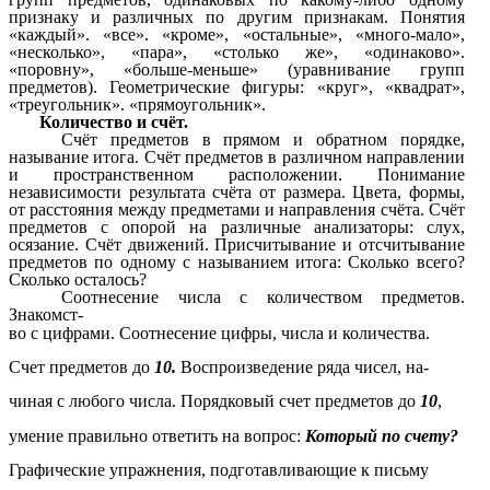
признаку и различных по другим признакам. Понятия
«каждый». «все». «кроме», «остальные», «много-мало»,
«несколько», «пара», «столько же», «одинаково».
«поровну», «больше-меньше» (уравнивание групп
предметов). Геометрические фигуры: «круг», «квадрат»,
«треугольник». «прямоугольник».
Количество и счёт.
Счёт предметов в прямом и обратном порядке,
называние итога. Счёт предметов в различном направлении
и пространственном расположении. Понимание
независимости результата счёта от размера. Цвета, формы,
от расстояния между предметами и направления счёта. Счёт
предметов с опорой на различные анализаторы: слух,
осязание. Счёт движений. Присчитывание и отсчитывание
предметов по одному с называнием итога: Сколько всего?
Сколько осталось?
Соотнесение числа с количеством предметов.
Знакомст-
во с цифрами. Соотнесение цифры, числа и количества.
Счет предметов до
10.
Воспроизведение ряда чисел, на-
чиная с любого числа. Порядковый счет предметов до
10
,
умение правильно ответить на вопрос:
Который по счету?
Графические упражнения, подготавливающие к письму