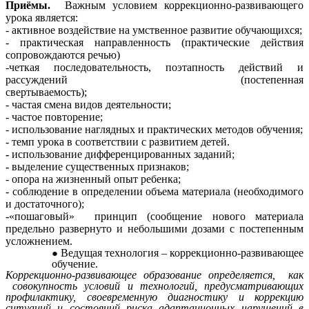
Приёмы.
Важным условием коррекционно-развивающего
урока является:
- активное воздействие на умственное развитие обучающихся;
- практическая направленность (практические действия
сопровождаются речью)
-четкая последовательность, поэтапность действий и
рассуждений (постепенная
свертываемость);
- частая смена видов деятельности;
- частое повторение;
- использование наглядных и практических методов обучения;
- темп урока в соответствии с развитием детей.
-
использование дифференцированных заданий;
-
выделение существенных признаков;
- опора на жизненный опыт ребенка;
- соблюдение в определении объема материала (необходимого
и достаточного);
-«пошаговый» принцип (сообщение нового материала
предельно развернуто и небольшими дозами с постепенным
усложнением.
Ведущая технология – коррекционно-развивающее
обучение.
Коррекционно-развивающее образование определяется, как
совокупность условий и технологий, предусматривающих
профилактику, своевременную диагностику и коррекцию
ситуаций и состояний риска адаптационных нарушений в