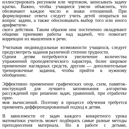
иллюстрировать рисунком или чертежом, записывать задачу
кратко. Важно, чтобы учащиеся умели объяснить, что
обозначают каждое число и знаки отношений. При
формулировке ответа следует учить детей опираться на
вопрос задачи, а также обосновывать выбор того или иного
арифметиче-
ского действия. Таким образом они постепенно овладевают
общими приемами работы над задачей, что помогает
коррекции их мышления и речи.
Учитывая индивидуальные возможности учащихся, следует
предусмотреть задания различной степени трудности.
Одним детям потребуются увеличение количества
упражнений пропедевтического характера, более широкое
применение наглядных средств, другим — дополнительные
тренировочные задания, чтобы прийти к нужному
обобщению.
Эффективно применение графических опор, схем, памяток-
инструкций для лучшего запоминания алгоритма
рассуждений при решении задач, уравнений, при отработке
прие-
мов вычислений. Поэтому в процессе обучения требуется
применять дифференцированный подход к детям.
В зависимости от задач каждого конкретного урока
математики учитель может подбирать самые разные методы
преподнесения материала. Но в работе с детьми,