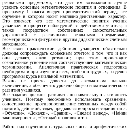
реальными предметами, что даст им возможность лучше
усвоить основные математические понятия и отношения. В
программу 1 класса введен пропедевтический период, все
обучение в котором носит наглядно-действенный характер.
Это означает, что все математические понятия ученик
усваивает в процессе наблюдений за действиями учителя, а
также посредством собственных самостоятельных
упражнений с различными реальными предметами,
геометрическими фигурами и другим дидактическим счетным
материалом.
Все свои практические действия учащиеся обязательно
должны сопровождать словесным отчетом о том, что и как
они делают, каков результат; при этом происходит
сознательное усвоение ими соответствующей математической
терминологии. Аналогичная практическая подготовка
необходима и при изучении всех, особенно трудных, разделов
программы курса начальной математики.
Важно не просто довести до автоматизма навыки
вычислений, а обеспечить уровень общего и математического
развития учащихся.
Все задания должны развивать познавательную активность
учеников. Поэтому необходимо использовать сравнение,
сопоставление, противопоставление связанных между собой
понятий, действий, задач, предъявляя вопросы и задания типа:
«Объясни», «Докажи», «Сравни», «Сделай вывод», «Найди
закономерность», «Отгадай правило» и т.п.
Работа над изучением натуральных чисел и арифметических