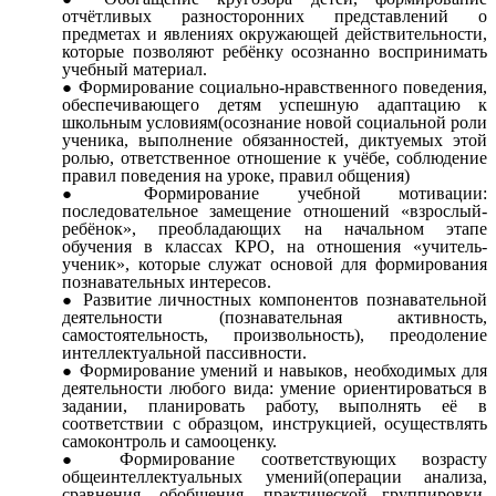
отчётливых разносторонних представлений о
предметах и явлениях окружающей действительности,
которые позволяют ребёнку осознанно воспринимать
учебный материал.
Формирование социально-нравственного поведения,
обеспечивающего детям успешную адаптацию к
школьным условиям(осознание новой социальной роли
ученика, выполнение обязанностей, диктуемых этой
ролью, ответственное отношение к учёбе, соблюдение
правил поведения на уроке, правил общения)
Формирование учебной мотивации:
последовательное замещение отношений «взрослый-
ребёнок», преобладающих на начальном этапе
обучения в классах КРО, на отношения «учитель-
ученик», которые служат основой для формирования
познавательных интересов.
Развитие личностных компонентов познавательной
деятельности (познавательная активность,
самостоятельность, произвольность), преодоление
интеллектуальной пассивности.
Формирование умений и навыков, необходимых для
деятельности любого вида: умение ориентироваться в
задании, планировать работу, выполнять её в
соответствии с образцом, инструкцией, осуществлять
самоконтроль и самооценку.
Формирование соответствующих возрасту
общеинтеллектуальных умений(операции анализа,
сравнения, обобщения, практической группировки,