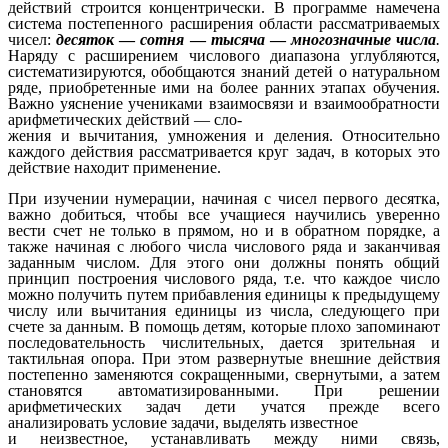
действий строится концентрически. В программе намечена
система постепенного расширения области рассматриваемых
чисел:
десяток
—
сотня
—
тысяча
—
многозначные числа
.
Наряду с расширением числового диапазона углубляются,
систематизируются, обобщаются знаний детей о натуральном
ряде, приобретенные ими на более ранних этапах обучения.
Важно уяснение учениками взаимосвязи и взаимообратности
арифметических действий — сло-
жения и вычитания, умножения и деления. Относительно
каждого действия рассматривается круг задач, в которых это
действие находит применение.
При изучении нумерации, начиная с чисел первого десятка,
важно добиться, чтобы все учащиеся научились уверенно
вести счет не только в прямом, но и в обратном порядке, а
также начиная с любого числа числового ряда и заканчивая
заданным числом. Для этого они должны понять общий
принцип построения числового ряда, т.е. что каждое число
можно получить путем прибавления единицы к предыдущему
числу или вычитания единицы из числа, следующего при
счете за данным. В помощь детям, которые плохо запоминают
последовательность числительных, дается зрительная и
тактильная опора. При этом развернутые внешние действия
постепенно заменяются сокращенными, свернутыми, а затем
становятся автоматизированными. При решении
арифметических задач дети учатся прежде всего
анализировать условие задачи, выделять известное
и неизвестное, устанавливать между ними связь,