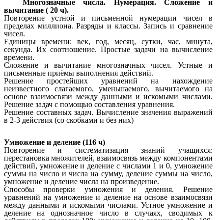
Многозначные числа. Нумерация. Сложение и
вычитание ( 20 ч).
Повторение устной и письменной нумерации чисел в
пределах миллиона. Разряды и классы. Запись и сравнение
чисел.
Единицы времени: век, год, месяц, сутки, час, минута,
секунда. Их соотношение. Простые задачи на вычисление
времени.
Сложение и вычитание многозначных чисел. Устные и
письменные приёмы выполнения действий.
Решение простейших уравнений на нахождение
неизвестного слагаемого, уменьшаемого, вычитаемого на
основе взаимосвязи между данными и искомыми числами.
Решение задач с помощью составления уравнения.
Решение составных задач. Вычисление значения выражений
в 2-3 действия (со скобками и без них)
Умножение и деление (116 ч)
Повторение и систематизация знаний учащихся:
перестановка множителей, взаимосвязь между компонентами
действий, умножение и деление с числами 1 и 0, умножение
суммы на число и числа на сумму, деление суммы на число,
умножение и деление числа на произведение.
Способы проверки умножения и деления. Решение
уравнений на умножение и деление на основе взаимосвязи
между данными и искомыми числами. Устное умножение и
деление на однозначное число в случаях, сводимых к