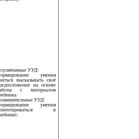
егулятивные УУД:
ормирование умения
читься высказывать своё
редположение на основе
аботы с материалом
чебника
ознавательные УУД:
ормирование умения
ориентироваться в
чебнике;