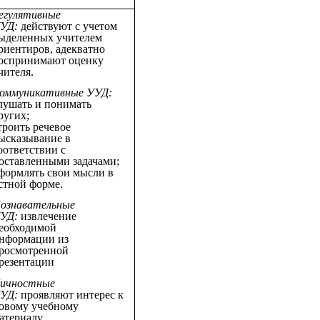
егулятивные
УД:
действуют с учетом
ыделенных учителем
риентиров, адекватно
оспринимают оценку
чителя.
оммуникативные УУД:
лушать и понимать
ругих;
троить речевое
ысказывание в
оответствии с
оставленными задачами;
формлять свои мысли в
стной форме.
ознавательные
УД:
извлечение
еобходимой
нформации из
росмотренной
резентации
ичностные
УД:
проявляют интерес к
овому учебному
атериалу.