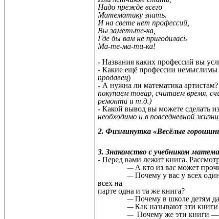
Надо прежде всего
Математику знать.
И на свете нет профессий,
Вы заметьте-ка,
Где бы вам не пригодилась
Ма-те-ма-ти-ка!
- Названия каких профессий вы ус
- Какие ещё профессии немыслимы 
продавец
)
- А нужна ли математика артистам?
покупаем товар, считаем время, сч
ремонта и т.д.)
- Какой вывод вы можете сделать и
необходимо и в повседневной жизни
2. Физминутка «Весёлые горошин
3. Знакомство с учебником матем
- Перед вами лежит книга. Рассмотр
А кто из вас может проч
Почему у вас у всех один
всех на
парте одна и та же книга?
Почему в школе детям д
Как называют эти книги
Почему же эти книги —