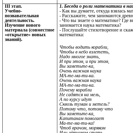
III этап.
1. Беседа о роли математики в н
Учебно-
- Как вы думаете, откуда взялась м
познавательная
- Расскажите, чем занимаются древ
деятельность.
- Что вы знаете о математике? Где 
Изучение нового
занимается наука математика?
материала
(совместное
- Послушайте стихотворение и ска
«открытие» новых
математика:
знаний).
Чтобы водить корабли,
Чтобы в небо взлететь,
Надо многое знать,
И при этом, и при этом,
Вы заметьте-ка,
Очень важная наука
МА-те-ма-ти-ка.
Очень важная наука
МА-те-ма-ти-ка.
Почему корабли
Не садятся на мель,
А по курсу идут
Сквозь туман и метель?
Потому что, потому что
Вы заметьте-ка,
Капитанам помогает
Ма-те-ма-ти-ка!
Чтоб врачом, моряком
Или лётчиком стать,