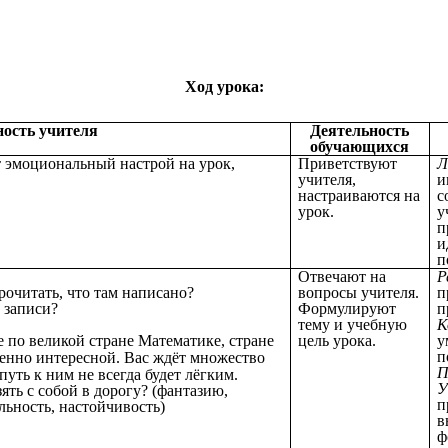
Ход урока:
ность учителя
Деятельность
обучающихся
т эмоциональный настрой на урок,
Приветствуют
Л
учителя,
и
настраиваются на
с
урок.
у
п
и
п
Отвечают на
Р
рочитать, что там написано?
вопросы учителя.
п
и записи?
Формулируют
п
тему и учебную
К
 по великой стране Математике, стране
цель урока.
у
п
енно интересной. Вас ждёт множество
П
уть к ним не всегда будет лёгким.
У
зять с собой в дорогу? (фантазию,
п
льность, настойчивость)
в
ф