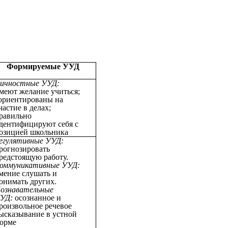
Формируемые УУД
ичностные УУД:
меют желание учиться;
ориентированы на
частие в делах;
равильно
дентифицируют себя с
озицией школьника
егулятивные УУД:
рогнозировать
редстоящую работу.
оммуникативные УУД:
мение слушать и
онимать других.
ознавательные
УД:
осознанное и
роизвольное речевое
ысказывание в устной
орме