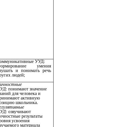
оммуникативные УУД:
ормирование умения
лушать и понимать речь
ругих людей;
ичностные
УД:
понимают значение
наний для человека и
ринимают активную
озицию школьника.
егулятивные
УД:
озвучивают
ичностные результаты
ровня усвоения
зучаемого материала