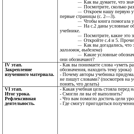
Как вы думаете, что зна
Посмотрите, сколько раз
Откроем нашу первую уч
первые страницы (с. 2—3).
Чтобы книга помогала уч
На с.2 даны условные о
учебнике.
Посмотрите, какие это з
Откройте с.4 и 5. Прочи
Как вы догадались, что э
заголовок, выделена
)
Какие условные обознач
они обозначают?
IV этап.
- Как вы понимаете слова «уметь р
Закрепление
обозначения, находить тему урока)
изученного материала.
- Почему авторы учебника придумал
не пишут словами? (посмотрев на у
понять, что делать)
VI этап.
- Какая учебная цель стояла перед 
Итог урока.
- Смогли ли вы её выполнить?
Рефлексивная
- Что вам помогло достичь цели уро
деятельность.
- Где смогут пригодиться полученн