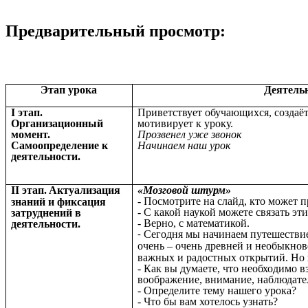
Предварительный просмотр:
Этап урока
Деятель
I этап.
Приветствует обучающихся, создаё
Организационный
мотивирует к уроку.
момент.
Прозвенел уже звонок
Самоопределение к
Начинаем наш урок
деятельности.
II этап.
Актуализация
«Мозговой штурм»
- Посмотрите на слайд, кто может п
знаний и фиксация
- С какой наукой можете связать эт
затруднений в
- Верно, с математикой.
деятельности.
Сегодня мы начинаем путешествие
-
очень –
очень древней и необыкнов
важных и радостных открытий. Но п
- Как вы думаете, что необходимо в
воображение, внимание, наблюдате
- Определите тему нашего урока?
- Что бы вам хотелось узнать?