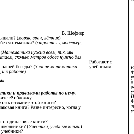
В. Шефнер
лышали? (
моряк, врач, лётчик
)
без математики? (
строитель, модельер,
 (
Математика нужна всем, т.к. мы
итаем, сколько метров обоев нужно для
Работают с
учебником
з нашей беседы? (
Знание математики
Р
, и в работе
)
Ф
у
ы»
п
р
у
атики и правилами работы по нему.
П
ите её обложку.
Ф
итать название этой книги?
аковая книга? Разве интересно, когда у
у
ают одинаковые книги?
 школьники? (
Учебники, учебные книги
.)
 учебники?