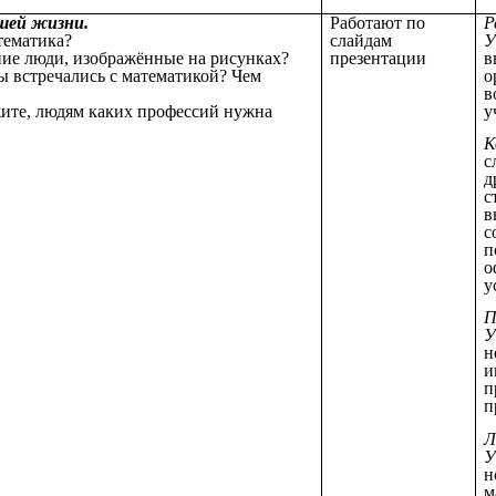
ашей жизни.
Работают по
Р
атематика?
слайдам
У
ние люди, изображённые на рисунках?
презентации
в
вы встречались с математикой? Чем
о
в
жите, людям каких профессий нужна
у
К
с
д
с
в
с
п
о
у
П
У
н
и
п
п
Л
У
н
м