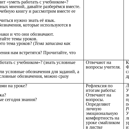
чит «уметь работать с учебником»?
ных мнений, давайте разберёмся вместе.
ебную книгу и рассмотрим вместе ее
иться нужно знать её язык.
бозначения, которые используются в
наки и что они обозначают.
тайте темы уроков.
то тема уроков? (
Тема записана как
ения нам встретятся? Прочитайте, что
аботать с учебником»? (знать условные
Отвечают на
К
вопросы учителя.
Ф
и условные обозначения для заданий, а
с
словные обозначения, можно сразу
д
нами на уроке?
Рефлексия по
Л
итогам работы:
У
ка?
Отвечают на
з
ые сегодня знания?
вопросы.
п
Определяют
п
личную
Р
эмоциональную
У
комфортность на
л
уроке смайликом
у
в листке
и