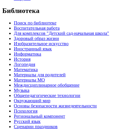
Библиотека
Поиск по библиотеке
Воспитательная работа
Для комплексов "Детский сад-начальная школа"
Здоровый образ жизни
Изобразительное искусство
Иностранный язык
Информатика
История
Логопедия
Математика
Материалы для родителей
Материалы МО
Междисциплинарное обобщение
Музыка
Общепедагогические технологии
Окружающий мир
Основы безопасности жизнедеятельности
Психология
Региональный компонент
Русский язык
Сценарии праздников