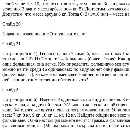
левой чаше. 7 < 10, что не соответствует условию. Значит, масса 
условию. Значит, масса арбуза не 4 кг. 5). Допустим, что масса а
Допустим, что масса арбуза 6 кг. Тогда 6+3+1=10 (кг) – масса на 
Слайд 20
Задачи на взвешивание Это увлекательно!
Слайд 21
Потренируйся! 1). Геологи нашли 7 камней, массы которых 1 кг, 2
это сделали? 2). Из 7 монет 1 – фальшивая (более лёгкая). К
одна фальшивая, она легче. Как определить фальшивую монету
можно найти среди 16 одинаковых по виду монет одну фальшиву
(более тяжёлая). За какое наименьшее количество взвешиваний
неблагоприятном стечении обстоятельств?
Слайд 22
Потренируйся! 6). Имеется 9 одинаковых по виду шариков. 8 из
куска мыла, а на другой лежат 3/2 такого же куска и ещё гиря 
чашу 3/4 такого же круга и ещё килограммовую гирю. Установи
веса: 7 кг, 8 кг, 9 кг, 10 кг, 11 кг, 12 кг. Найдите общий вес 
фальшивые. Одна настоящая монета весит 5 грамм, а фальшива
фальшивые монеты. (Мешки можно раскрывать и вытаскивать мон