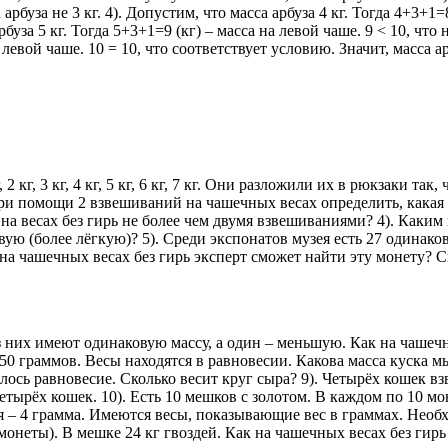
арбуза не 3 кг. 4). Допустим, что масса арбуза 4 кг. Тогда 4+3+1=8
рбуза 5 кг. Тогда 5+3+1=9 (кг) – масса на левой чаше. 9 < 10, что н
левой чаше. 10 = 10, что соответствует условию. Значит, масса арб
 кг, 3 кг, 4 кг, 5 кг, 6 кг, 7 кг. Они разложили их в рюкзаки та
ак при помощи 2 взвешиваний на чашечных весах определить, кака
 на весах без гирь не более чем двумя взвешиваниями? 4). Как
ю (более лёгкую)? 5). Среди экспонатов музея есть 27 одинако
 на чашечных весах без гирь эксперт сможет найти эту монету?
 них имеют одинаковую массу, а один – меньшую. Как на чашечны
в 50 граммов. Весы находятся в равновесии. Какова масса куска 
лось равновесие. Сколько весит круг сыра? 9). Четырёх кошек 
всех четырёх кошек. 10). Есть 10 мешков с золотом. В каждом по 10
я – 4 грамма. Имеются весы, показывающие вес в граммах. Необх
еты). В мешке 24 кг гвоздей. Как на чашечных весах без гирь и