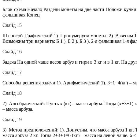
Блок-схема Начало Раздели монеты на две части Положи кучки
фальшивая Конец
Слайд 15
III способ. Графический 1). Пронумеруем монеты. 2). Взвесим 1
Возможны три варианта: Б 1 ). Б 2 ). Б 3 ). 2-я фальшивая 1-я фаль
Слайд 16
Задача На одной чаше весов арбуз и гири в 3 кг и в 1 кг. На дру
Слайд 17
Способы решения задачи 1). Арифметический 1). 3+1=4(кг) – масса
Слайд 18
2). Алгебраический: Пусть х (кг) – масса арбуза. Тогда (х+3+1)
– масса арбуза.
Слайд 19
3). Метод предположений: 1). Допустим, что масса арбуза 1 кг. Т
масса арбуза 2 кг. Тогда 2+3+1=6 (кг) – масса на левой чаше. 6 <