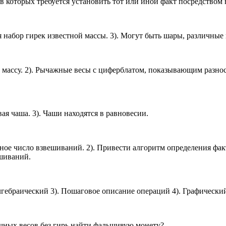
в которых требуется установить тот или иной факт посредством
ся набор гирек известной массы. 3). Могут быть шары, различн
массу. 2). Рычажные весы с циферблатом, показывающим разность
вая чаша. 3). Чаши находятся в равновесии.
ное число взвешиваний. 2). Привести алгоритм определения фак
ешиваний.
гебраический 3). Пошаговое описание операций 4). Графически
чных весов без гирь найти фальшивую монету?