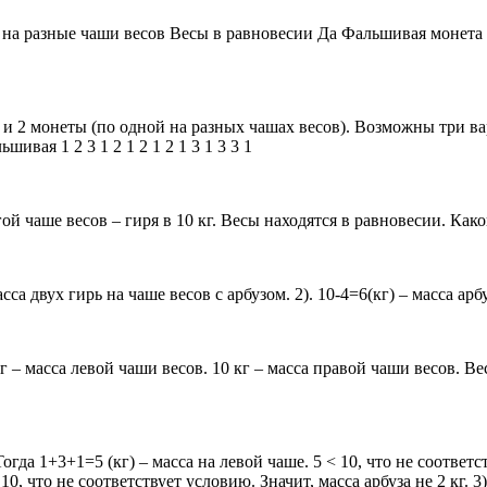
 на разные чаши весов Весы в равновесии Да Фальшивая монета 
 и 2 монеты (по одной на разных чашах весов). Возможны три вар
шивая 1 2 3 1 2 1 2 1 2 1 3 1 3 3 1
гой чаше весов – гиря в 10 кг. Весы находятся в равновесии. Како
 двух гирь на чаше весов с арбузом. 2). 10-4=6(кг) – масса арбуз
 кг – масса левой чаши весов. 10 кг – масса правой чаши весов. 
огда 1+3+1=5 (кг) – масса на левой чаше. 5 < 10, что не соответст
 10, что не соответствует условию. Значит, масса арбуза не 2 кг. 3