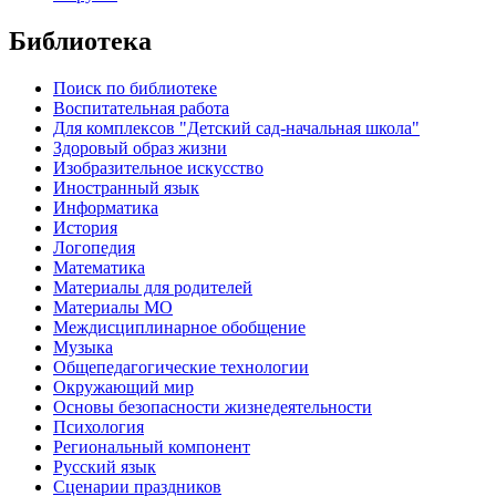
Библиотека
Поиск по библиотеке
Воспитательная работа
Для комплексов "Детский сад-начальная школа"
Здоровый образ жизни
Изобразительное искусство
Иностранный язык
Информатика
История
Логопедия
Математика
Материалы для родителей
Материалы МО
Междисциплинарное обобщение
Музыка
Общепедагогические технологии
Окружающий мир
Основы безопасности жизнедеятельности
Психология
Региональный компонент
Русский язык
Сценарии праздников