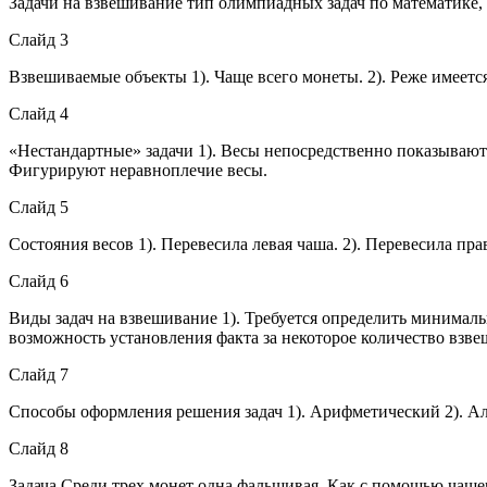
Задачи на взвешивание тип олимпиадных задач по математике, 
Слайд 3
Взвешиваемые объекты 1). Чаще всего монеты. 2). Реже имеет
Слайд 4
«Нестандартные» задачи 1). Весы непосредственно показывают 
Фигурируют неравноплечие весы.
Слайд 5
Состояния весов 1). Перевесила левая чаша. 2). Перевесила пра
Слайд 6
Виды задач на взвешивание 1). Требуется определить минималь
возможность установления факта за некоторое количество взв
Слайд 7
Способы оформления решения задач 1). Арифметический 2). Ал
Слайд 8
Задача Среди трех монет одна фальшивая. Как с помощью чаше