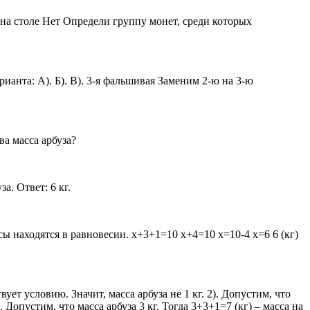
на столе Нет Определи группу монет, среди которых
ианта: А). Б). В). 3-я фальшивая Заменим 2-ю на 3-ю
ва масса арбуза?
а. Ответ: 6 кг.
Весы находятся в равновесии. х+3+1=10 х+4=10 х=10-4 х=6 6 (кг)
вует условию. Значит, масса арбуза не 1 кг. 2). Допустим, что
). Допустим, что масса арбуза 3 кг. Тогда 3+3+1=7 (кг) – масса на