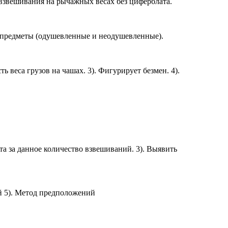
 взвешивания на рычажных весах без циферблата.
ые предметы (одушевленные и неодушевленные).
 веса грузов на чашах. 3). Фигурирует безмен. 4).
та за данное количество взвешиваний. 3). Выявить
й 5). Метод предположений