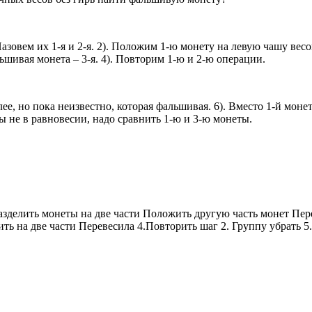
азовем их 1-я и 2-я. 2). Положим 1-ю монету на левую чашу весов
ьшивая монета – 3-я. 4). Повторим 1-ю и 2-ю операции.
елее, но пока неизвестно, которая фальшивая. 6). Вместо 1-й мо
есы не в равновесии, надо сравнить 1-ю и 3-ю монеты.
азделить монеты на две части Положить другую часть монет Пер
лить на две части Перевесила 4.Повторить шаг 2. Группу убрать 