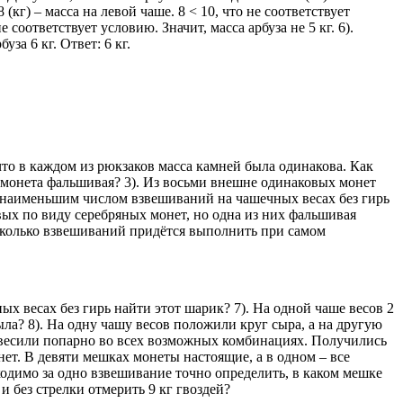
 (кг) – масса на левой чаше. 8 < 10, что не соответствует
е соответствует условию. Значит, масса арбуза не 5 кг. 6).
уза 6 кг. Ответ: 6 кг.
к, что в каждом из рюкзаков масса камней была одинакова. Как
я монета фальшивая? 3). Из восьми внешне одинаковых монет
им наименьшим числом взвешиваний на чашечных весах без гирь
вых по виду серебряных монет, но одна из них фальшивая
 Сколько взвешиваний придётся выполнить при самом
х весах без гирь найти этот шарик? 7). На одной чаше весов 2
мыла? 8). На одну чашу весов положили круг сыра, а на другую
взвесили попарно во всех возможных комбинациях. Получились
 монет. В девяти мешках монеты настоящие, а в одном – все
одимо за одно взвешивание точно определить, в каком мешке
 без стрелки отмерить 9 кг гвоздей?