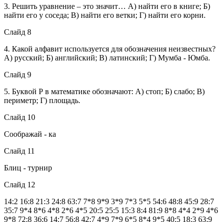
3. Решить уравнение – это значит… А) найти его в книге; Б)
найти его у соседа; В) найти его ветки; Г) найти его корни.
Слайд 8
4. Какой алфавит используется для обозначения неизвестных?
А) русский; Б) английский; В) латинский; Г) Мумба - Юмба.
Слайд 9
5. Буквой Р в математике обозначают: А) стоп; Б) слабо; В)
периметр; Г) площадь.
Слайд 10
Соображай - ка
Слайд 11
Блиц - турнир
Слайд 12
14:2 16:8 21:3 24:8 63:7 7*8 9*9 3*9 7*3 5*5 54:6 48:8 45:9 28:7
35:7 9*4 8*6 4*8 2*6 4*5 20:5 25:5 15:3 8:4 81:9 8*8 4*4 2*9 4*6
9*8 72:8 36:6 14:7 56:8 42:7 4*9 7*9 6*5 8*4 9*5 40:5 18:3 63:9