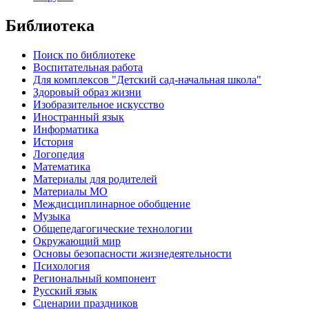
Библиотека
Поиск по библиотеке
Воспитательная работа
Для комплексов "Детский сад-начальная школа"
Здоровый образ жизни
Изобразительное искусство
Иностранный язык
Информатика
История
Логопедия
Математика
Материалы для родителей
Материалы МО
Междисциплинарное обобщение
Музыка
Общепедагогические технологии
Окружающий мир
Основы безопасности жизнедеятельности
Психология
Региональный компонент
Русский язык
Сценарии праздников