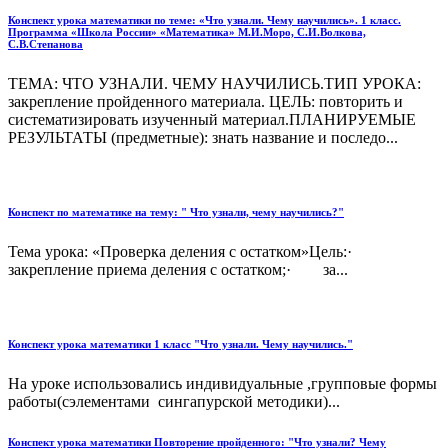
Конспект урока математики по теме: «Что узнали. Чему научились». 1 класс.
Программа «Школа России» «Математика» М.И.Моро, С.И.Волкова,
С.В.Степанова
ТЕМА: ЧТО УЗНАЛИ. ЧЕМУ НАУЧИЛИСЬ.ТИП УРОКА:
закрепление пройденного материала. ЦЕЛЬ: повторить и
систематизировать изученный материал.ПЛАНИРУЕМЫЕ
РЕЗУЛЬТАТЫ (предметные): знать название и последо...
Конспект по математике на тему: " Что узнали, чему научились?"
Тема урока: «Проверка деления с остатком»Цель:·
закрепление приема деления с остатком;· за...
Конспект урока математики 1 класс "Что узнали. Чему научились."
На уроке использовались индивидуальные ,групповые формы
работы(сэлементами сингапурской методики)...
Конспект урока математики Повторение пройденного: "Что узнали? Чему