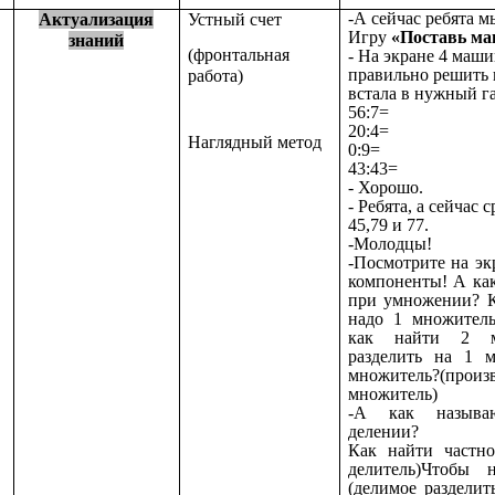
-А сейчас ребята 
Актуализация
Устный счет
Игру
«Поставь ма
знаний
(фронтальная
- На экране 4 маши
правильно решить
работа)
встала в нужный г
56:7=
20:4=
Наглядный метод
0:9=
43:43=
- Хорошо.
- Ребята, а сейчас 
45,79 и 77.
-Молодцы!
-Посмотрите на эк
компоненты! А ка
при умножении? К
надо 1 множител
как найти 2 мн
разделить на 1 
множитель?(произ
множитель)
-А как называ
делении?
Как найти частно
делитель)Чтобы 
(делимое разделит