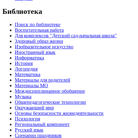
Библиотека
Поиск по библиотеке
Воспитательная работа
Для комплексов "Детский сад-начальная школа"
Здоровый образ жизни
Изобразительное искусство
Иностранный язык
Информатика
История
Логопедия
Математика
Материалы для родителей
Материалы МО
Междисциплинарное обобщение
Музыка
Общепедагогические технологии
Окружающий мир
Основы безопасности жизнедеятельности
Психология
Региональный компонент
Русский язык
Сценарии праздников