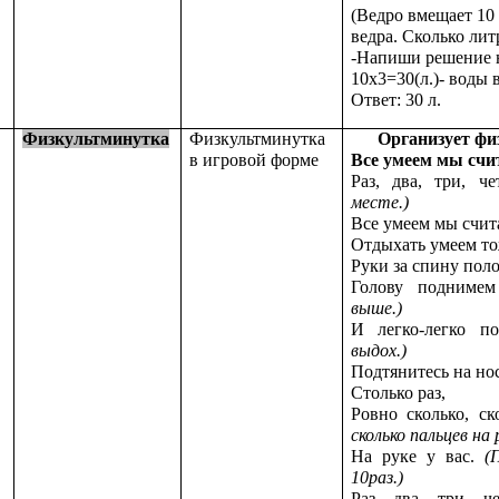
(Ведро вмещает 10 
ведра. Сколько лит
-Напиши решение н
10х3=30(л.)- воды 
Ответ: 30 л.
Физкультминутка
Физкультминутка
Организует фи
в игровой форме
Все умеем мы счи
Раз, два, три, ч
месте.)
Все умеем мы счит
Отдыхать умеем т
Руки за спину пол
Голову подним
выше.)
И легко-легко 
выдох.)
Подтянитесь на но
Столько раз,
Ровно сколько, с
сколько пальцев на 
На руке у вас.
(
10раз.)
Раз, два, три, ч