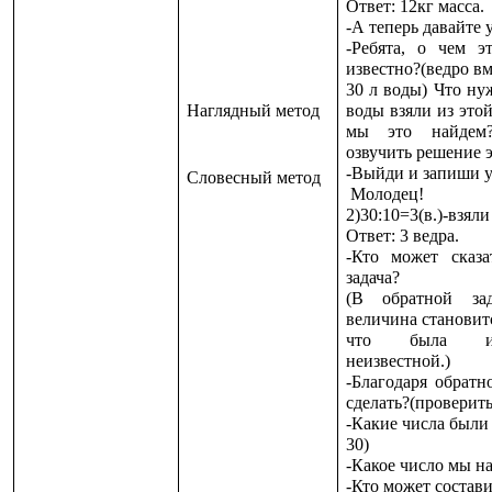
Ответ: 12кг масса.
-А теперь давайте 
-Ребята, о чем эт
известно?(ведро вм
30 л воды) Что ну
Наглядный метод
воды взяли из это
мы это найдем?
озвучить решение э
-Выйди и запиши у
Словесный метод
Молодец!
2)30:10=3(в.)-взяли
Ответ: 3 ведра.
-Кто может сказа
задача?
(В обратной зад
величина становитс
что была изв
неизвестной.)
-Благодаря обратн
сделать?(проверить
-Какие числа были 
30)
-Какое число мы на
-Кто может состави