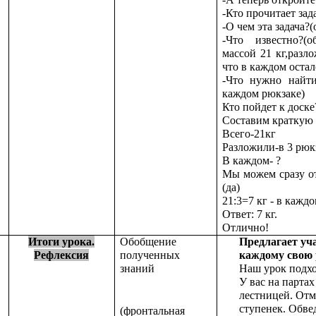
-Кто прочитает зад
-О чем эта задача?(
-Что известно?(
массой 21 кг,разл
что в каждом остал
-Что нужно найти
каждом рюкзаке)
Кто пойдет к доске
Составим краткую 
Всего-21кг
Разложили-в 3 рюк
В каждом- ?
Мы можем сразу от
(да)
21:3=7 кг - в кажд
Ответ: 7 кг.
Отлично!
Итоги урока.
Обобщение
Предлагает уч
Рефлексия
полученных
каждому свою 
знаний
Наш урок под
У вас на партах
лестницей. Отме
ступенек. Обвед
(фронтальная