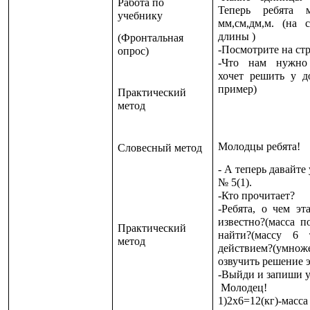
Работа по
Теперь ребята
учебнику
мм,см,дм,м. (на 
длины )
(Фронтальная
-Посмотрите на ст
опрос)
-Что нам нужно 
хочет решить у д
пример)
Практический
метод
Молодцы ребята!
Словесный метод
-
А теперь давайте
№ 5(1).
-Кто прочитает?
-Ребята, о чем эт
известно?(масса 
Практический
найти?(массу 6
метод
действием?(ум
озвучить решение э
-Выйди и запиши у
Молодец!
1)2х6=12(кг)-масса