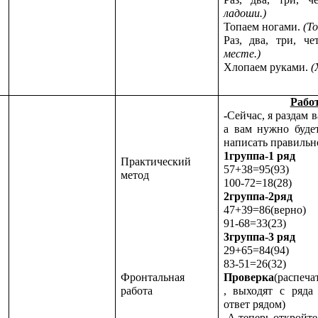
ладоши.)
Топаем ногами.
(Т
Раз, два, три, ч
месте.)
Хлопаем руками.
(
Работ
-
Сейчас, я раздам 
а вам нужно буде
написать правильн
1группа-1 ряд
Практический
57+38=95(93)
метод
100-72=18(28)
2группа-2ряд
47+39=86(верно)
91-68=33(23)
3группа-3 ряд
29+65=84(94)
83-51=26(32)
Проверка
(распеча
Фронтальная
, выходят с ряда
работа
ответ рядом)
-А теперь откройте