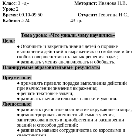
Класс
: 3 «д»
Методист:
Иванова Н.В.
Урок
: 2
Время
: 09.10-09.50
Студент:
Георгица Н.С.,
Кабинет
:224
43 гр.
Тема урока: «Что узнали, чему научились»
Цель:
Обобщить и закрепить знания детей о порядке
выполнения действий в выражениях со скобками и без
скобок совершенствовать навык решения задач;
развивать умения анализировать и обобщать.
Планируемые образовательные результаты
Предметные:
применять правило порядка выполнения действий
при вычислении значения выражения;
решать текстовые задачи;
развивать вычислительные навыки и умения.
Личностные:
развивать целостное восприятие окружающего мира;
демонстрировать личностный смысл учения,
заинтересованность в приобретении и расширении
знаний и способов действий;
развивать навыки сотрудничества со взрослыми и
сверстниками.