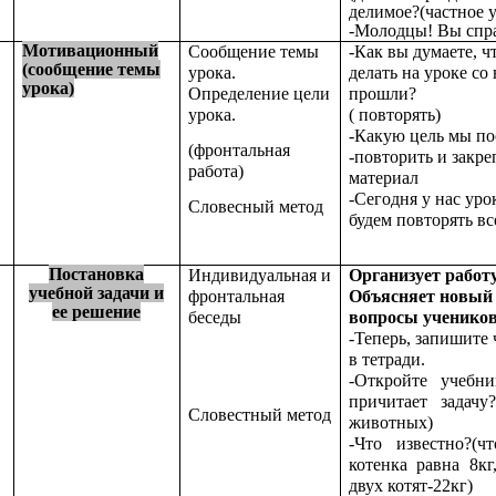
делимое?(частное 
-Молодцы! Вы спра
Мотивационный
Сообщение темы
-Как вы думаете, ч
(сообщение темы
урока.
делать на уроке со
урока)
Определение цели
прошли?
урока.
( повторять)
-Какую цель мы по
(фронтальная
-повторить и закр
работа)
материал
-Сегодня у нас уро
Словесный метод
будем повторять вс
Постановка
Индивидуальная и
Организует работу
учебной задачи и
фронтальная
Объясняет новый 
ее решение
беседы
вопросы учеников
-Теперь, запишите 
в тетради.
-Откройте учебн
причитает задачу
Словестный метод
животных)
-Что известно?(
котенка равна 8кг
двух котят-22кг)