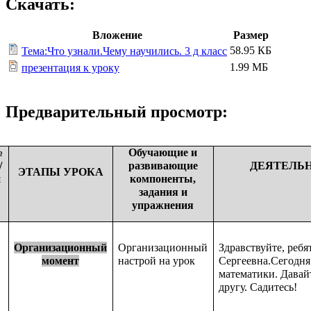
Скачать:
Вложение
Размер
58.95 КБ
Тема:Что узнали.Чему научились. 3 д класс
1.99 МБ
презентация к уроку
Предварительный просмотр:
№
Обучающие и
/
развивающие
ДЕЯТЕЛЬ
ЭТАПЫ УРОКА
п
компоненты,
задания и
упражнения
Организационный
Организационный
Здравствуйте, ребя
момент
настрой на урок
Сергеевна.Сегодня 
математики.
Давай
другу.
Садитесь!