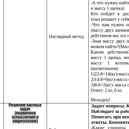
-А что нужно найт
и массу 1 щенка)
Кто пойдет к дос
пока решают у себя
-Что нам нужно н
(массу двух щенко
действием мы это 
Наглядный метод
-Зная массу двух 
можем найти?(Масс
Каким действием
массу 1 щенка, м
массу 1 котенка
(вычитанием)
1)22-8=14(кг)-масс
2)14-8=6(кг)-масса
3)8-6=2(кг)- масса 
Ответ: 2 кг, 6 кг.
Молодец!
Решение частных
Задает вопросы. 
задач
Наблюдает за раб
(первичное
Помогает, при не
осмысление и
закрепление)
ответы. Комменти
-Какие единицы