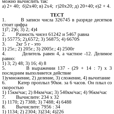
можно вычислить так:
а) 2+ 40; б)2x40; в) 2х4; г)20х20; д) 20+40; е)2 + 4.
ТЕСТ
1. В записи числа 326745 в разряде десятков
стоит цифра
1)7; 2)6; 3) 2; 4)4
2. Разность чисел 61242 и 5467 равна
1) 55775; 2),6572; 3) 56875; 4) 6670S
3. 2кг 5 г - это
1) 25г.; 2) 205г.; 3) 2005г.; 4) 2500г
4. Делитель равен 4, а частное -12. Делимое
равно:
1) 3; 2) 48; 3) 16; 4) 8
5. В выражении 137 - (29 + 14 : 7) х 3
последним выполняется действие
1)умножение, 2) деление, 3) сложение, 4) вычитание
6. Катер проплыл 90км. за 6 часов. Он плыл со
скоростью
1) 15км/час; 2) 84км/час; 3) 540км/час; 4) 96км/час
7. Вычислите: 234 х 32
1) 1170; 2) 7388; 3) 7488; 4) 6488
8. Вычислите: 7956 : 34
1) 1134; 2) 2304; 3)234; 4)226