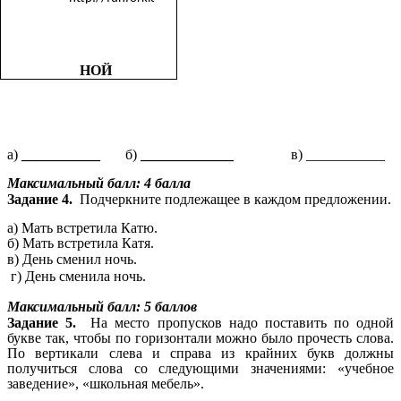
НОЙ
а)
___________
б)
_____________
в) ___________
Максимальный балл: 4 балла
Задание 4.
Подчеркните подлежащее в каждом предложении.
а) Мать встретила Катю.
б) Мать встретила Катя.
в) День сменил ночь.
г) День сменила ночь.
Максимальный балл: 5 баллов
Задание 5.
На место пропусков надо поставить по одной
букве так, чтобы по горизонтали можно было прочесть слова.
По вертикали слева и справа из крайних букв должны
получиться слова со следующими значениями: «учебное
заведение», «школьная мебель».