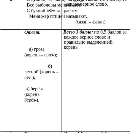
каждое верное слово.
Все рыболовы меня знают.
С буквой «Ф» за красоту
Меня жар птицей называют.
(сазан – фазан)
Всего 3 балла:
по 0,5 баллов за
Ответ:
каждое верное слово и
правильно выделенный
корень.
а) гроза
(корень – гроз-);
б)
лесной (корень –
лес-);
в) берёза
(корень –
берёз-).