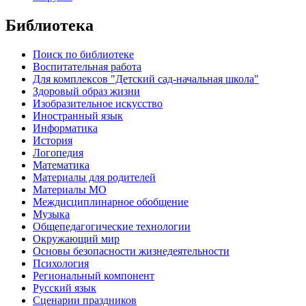
Библиотека
Поиск по библиотеке
Воспитательная работа
Для комплексов "Детский сад-начальная школа"
Здоровый образ жизни
Изобразительное искусство
Иностранный язык
Информатика
История
Логопедия
Математика
Материалы для родителей
Материалы МО
Междисциплинарное обобщение
Музыка
Общепедагогические технологии
Окружающий мир
Основы безопасности жизнедеятельности
Психология
Региональный компонент
Русский язык
Сценарии праздников