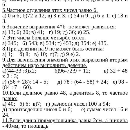
6.
5.Частное отделения этих чисел равно 6.
а) 0 и 6; б)72 и 12; в) З и З; г) 54 и 9; д) 6 и 1; е) 18 и
З.
6.Значение выражения 4*b не может равняться:
а) 13; 6) 20; в) 41; г) 19; д) 36; е) 25.
7.Эти числа больше четырёх сотен.
а) 345; 6) 543; в) 534; г) 453; д) 354; е) 435.
8.При делении на 9 не может быть остатка:
а) 1; б) 8; в) 10;
г)7; д) 9 е) 2.
9.Для вычисления значений этих выражений вторым
действием надо выполнить деление.
а)(44-33 :3)х2; б)96-72:9 + 12; в) 32 + 48
х 2 : 3;
г) (56 + 28): 14 - 5; д) 78 : (64 - 58) + 24; е) 98 -
(84 : 7 + 60).
10.Если делимое равно 48, а делитель 8, то частное
равно:
а) 40; б) 6; в)7; г) разности чисел 100 и 94;
д) произведению чисел 0 и 6; е) сумме чисел 16 и
24.
11.Если длина прямоугольника равна 2см, а ширина
- 40мм, то площадь