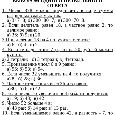
ВЫБОРОМ ОДНОГО ПРАВИЛЬНОГО
ОТВЕТА
1. Число 378 можно представить в виде суммы
разрядных слагаемых так:
а) 3+7+8; б) 300+80+7; в) 300+70+8.
2. Если делитель равен 18, а частное равно 2, то
делимое равно:
а) 36; б) 9; в) 20.
З.При делении 18 на 4 получится остаток:
а) 6; б) 4; в) 2.
4. Если тетрадь стоит 7 р., то на 20 рублей можно
купить:
а) 2 тетради; б) 3 тетради; в) 4тетради.
5. Произведение чисел 6 и 9 равно:
а) 56; б) 58; в) 54.
6. Если число 32 уменьшить на 4, то получится:
а) 8; б) 28; в) 36.
7. Частное отделения чисел 36 и 6 равно:
а)30; б) 6;
в) 42.
8. Если число 16 увеличить в 3 раза, то получится:
а) 19; б) 48; в) 42
9. Число 52 больше 4 в:
а) 48 раз; б) 14 раз; в) 13 раз.
10. Если уменьшаемое равно 42, а разность - 7, то