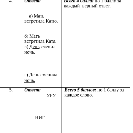
4.
Ответ:
Всего 4 балла:
по 1 баллу за
каждый верный ответ.
а)
Мать
встретила Катю.
б) Мать
встретила
Катя.
в)
День
сменил
ночь.
г) День сменила
ночь.
5.
Ответ:
Всего 5 баллов:
по 1 баллу за
каждое слово.
УРУ
НИГ