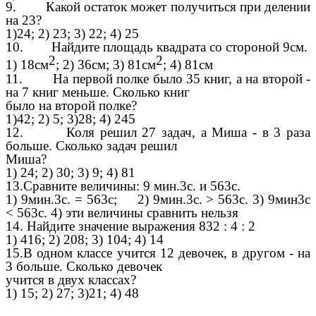
9. Какой остаток может получиться при делении
на 23?
1)24; 2) 23; 3) 22; 4) 25
10. Найдите площадь квадрата со стороной 9см.
2
2
1) 18см
; 2) 36см; 3) 81см
; 4) 81см
11. На первой полке было 35 книг, а на второй -
на 7 книг меньше. Сколько книг
было на второй полке?
1)42; 2) 5; 3)28; 4) 245
12. Коля решил 27 задач, а Миша - в 3 раза
больше. Сколько задач решил
Миша?
1) 24; 2) 30; 3) 9; 4) 81
13.Сравните величины: 9 мин.3с. и 563с.
1) 9мин.3с. = 563с; 2) 9мин.3с. > 563с. 3) 9мин3с
< 563с. 4) эти величины сравнить нельзя
14. Найдите значение выражения 832 : 4 : 2
1) 416; 2) 208; 3) 104; 4) 14
15.В одном классе учится 12 девочек, в другом - на
3 больше. Сколько девочек
учится в двух классах?
1) 15; 2) 27; 3)21; 4) 48