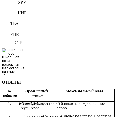
УРУ
НИГ
ТВА
ЕПЕ
СТР
ОТВЕТЫ
№
Правильный
Максимальный балл
задания
ответ
1.
Всего 1,5 балла:
Ответ:
гол,
по 0,5 баллов за каждое верное
куль, краб.
слово.
2
Всего 2 балла:
по 1 баллу за
С буквой «С» живу в пруду,