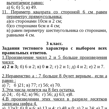
вычитаемое равно:
а) 6; б) 5; в) 49.
11. Периметр квадрата со стороной 6 см равен
периметру прямоугольника:
а)со сторонами 10см и 2 см;
б)со сторонами 6см и 4 см;
в) равен периметру шестиугольника со сторонами,
равными 4 см.
3 класс.
Задания тестового характера с выбором всех
правильных ответов.
1.Произведение чисел 2 и 5 больше произведения
чисел:
а) 2 и 3;
б) 6 и 2; в) 0
и
2; г) 2 и 1; д) 4 и 2; е) 2 и 7.
2.Неравенство а : 7 больше 8 будет верным., если а
равно :
а) 7; б )21; в) 77; г) 5б; е) 70.
З.Эти числа делятся на 8 без остатка.
а) 24; . б) 42; в) 96; г) 56; д) 63; е)8.
4.В произведении этих чисел в разряде десятков
записана цифра 4.
а) 12иЗ; б) 8 и 6; в) 13 и 4; г) 48 и 0; д) 2 и 24; е) 7 и