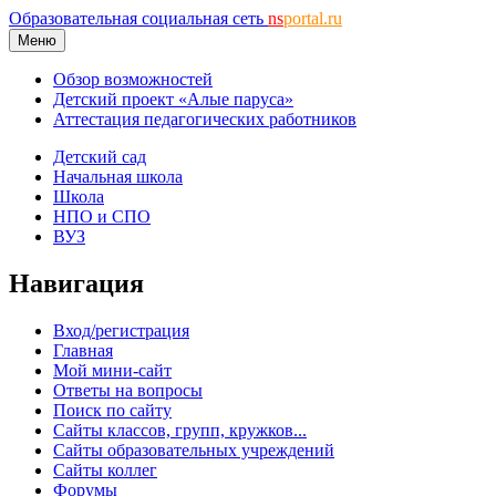
Образовательная социальная сеть
ns
portal.ru
Меню
Обзор возможностей
Детский проект «Алые паруса»
Аттестация педагогических работников
Детский сад
Начальная школа
Школа
НПО и СПО
ВУЗ
Навигация
Вход/регистрация
Главная
Мой мини-сайт
Ответы на вопросы
Поиск по сайту
Сайты классов, групп, кружков...
Сайты образовательных учреждений
Сайты коллег
Форумы