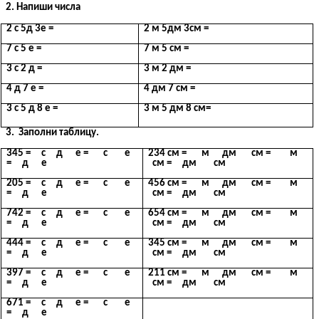
2. Напиши числа
2 с 5д 3е =
2 м 5дм 3см =
7 с 5 е =
7 м 5 см =
3 с 2 д =
3 м 2 дм =
4 д 7 е =
4 дм 7 см =
3 с 5 д 8 е =
3 м 5 дм 8 см=
3. Заполни таблицу.
345 = с д е = с е
234 см = м дм см = м
= д е
см = дм см
205 = с д е = с е
456 см = м дм см = м
= д е
см = дм см
742 = с д е = с е
654 см = м дм см = м
= д е
см = дм см
444 = с д е = с е
345 см = м дм см = м
= д е
см = дм см
397 = с д е = с е
211 см = м дм см = м
= д е
см = дм см
671 = с д е = с е
= д е