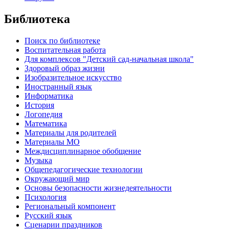
Библиотека
Поиск по библиотеке
Воспитательная работа
Для комплексов "Детский сад-начальная школа"
Здоровый образ жизни
Изобразительное искусство
Иностранный язык
Информатика
История
Логопедия
Математика
Материалы для родителей
Материалы МО
Междисциплинарное обобщение
Музыка
Общепедагогические технологии
Окружающий мир
Основы безопасности жизнедеятельности
Психология
Региональный компонент
Русский язык
Сценарии праздников