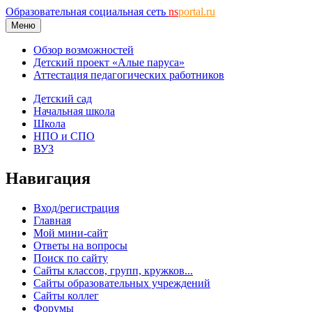
Образовательная социальная сеть
ns
portal.ru
Меню
Обзор возможностей
Детский проект «Алые паруса»
Аттестация педагогических работников
Детский сад
Начальная школа
Школа
НПО и СПО
ВУЗ
Навигация
Вход/регистрация
Главная
Мой мини-сайт
Ответы на вопросы
Поиск по сайту
Сайты классов, групп, кружков...
Сайты образовательных учреждений
Сайты коллег
Форумы