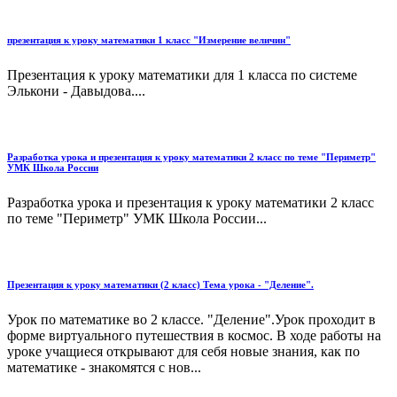
презентация к уроку математики 1 класс "Измерение величин"
Презентация к уроку математики для 1 класса по системе
Элькони - Давыдова....
Разработка урока и презентация к уроку математики 2 класс по теме "Периметр"
УМК Школа России
Разработка урока и презентация к уроку математики 2 класс
по теме "Периметр" УМК Школа России...
Презентация к уроку математики (2 класс) Тема урока - "Деление".
Урок по математике во 2 классе. "Деление".Урок проходит в
форме виртуального путешествия в космос. В ходе работы на
уроке учащиеся открывают для себя новые знания, как по
математике - знакомятся с нов...