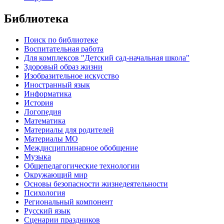
Библиотека
Поиск по библиотеке
Воспитательная работа
Для комплексов "Детский сад-начальная школа"
Здоровый образ жизни
Изобразительное искусство
Иностранный язык
Информатика
История
Логопедия
Математика
Материалы для родителей
Материалы МО
Междисциплинарное обобщение
Музыка
Общепедагогические технологии
Окружающий мир
Основы безопасности жизнедеятельности
Психология
Региональный компонент
Русский язык
Сценарии праздников