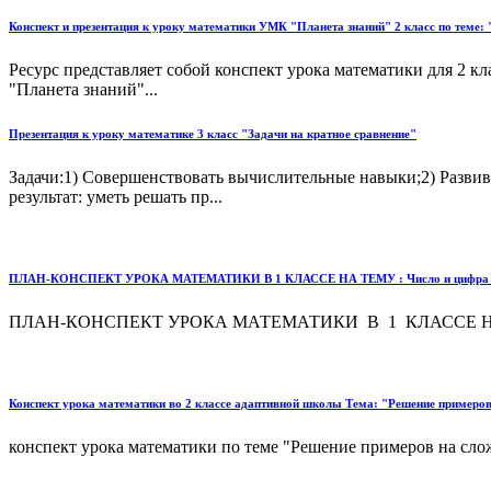
Конспект и презентация к уроку математики УМК "Планета знаний" 2 класс по теме:
Ресурс представляет собой конспект урока математики для 2 к
"Планета знаний"...
Презентация к уроку математике 3 класс "Задачи на кратное сравнение"
Задачи:1) Совершенствовать вычислительные навыки;2) Развив
результат: уметь решать пр...
ПЛАН-КОНСПЕКТ УРОКА МАТЕМАТИКИ В 1 КЛАССЕ НА ТЕМУ : Число и цифра 0. С
ПЛАН-КОНСПЕКТ УРОКА МАТЕМАТИКИ В 1 КЛАССЕ НА 
Конспект урока математики во 2 классе адаптивной школы Тема: "Решение примеров
конспект урока математики по теме "Решение примеров на слож