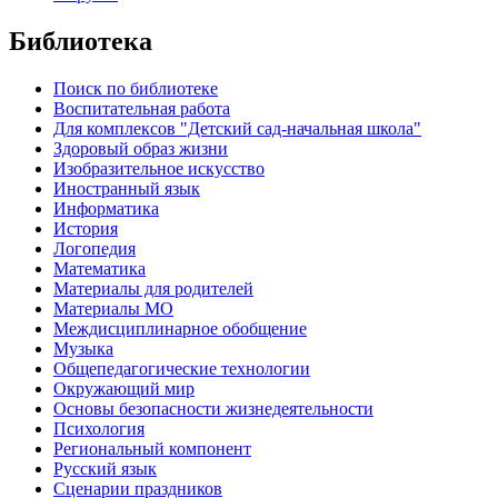
Библиотека
Поиск по библиотеке
Воспитательная работа
Для комплексов "Детский сад-начальная школа"
Здоровый образ жизни
Изобразительное искусство
Иностранный язык
Информатика
История
Логопедия
Математика
Материалы для родителей
Материалы МО
Междисциплинарное обобщение
Музыка
Общепедагогические технологии
Окружающий мир
Основы безопасности жизнедеятельности
Психология
Региональный компонент
Русский язык
Сценарии праздников