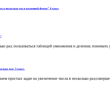
а в несколько раз в косвенной форме" 4 класс
з"
ько раз; пользоваться таблицей умножения и деления; понимать 
олько раз» 3 класс.
ием простых задач на увеличение числа в несколько раз;совер