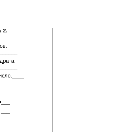
 2.
ов.
_______
драта.
_________
исло.____
=___
 ___