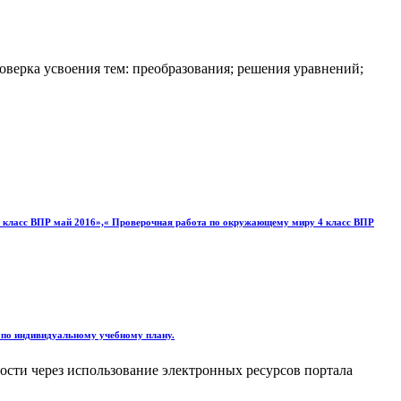
оверка усвоения тем: преобразования; решения уравнений;
 4 класс ВПР май 2016»,« Проверочная работа по окружающему миру 4 класс ВПР
 по индивидуальному учебному плану.
сти через использование электронных ресурсов портала