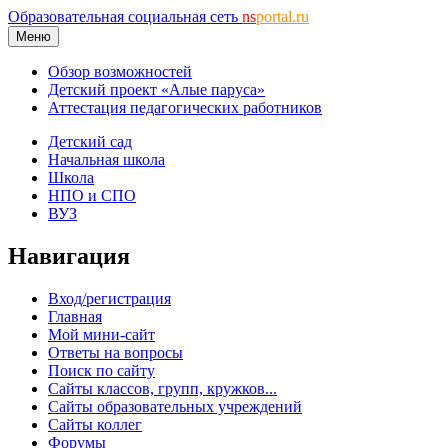
Образовательная социальная сеть
ns
portal.ru
Меню
Обзор возможностей
Детский проект «Алые паруса»
Аттестация педагогических работников
Детский сад
Начальная школа
Школа
НПО и СПО
ВУЗ
Навигация
Вход/регистрация
Главная
Мой мини-сайт
Ответы на вопросы
Поиск по сайту
Сайты классов, групп, кружков...
Сайты образовательных учреждений
Сайты коллег
Форумы