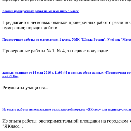
Бланки проверочных работ по математике. 3 класс
Предлагается несколько бланков проверочных работ с различны
нумерация; порядок действ...
Проверочные работы по математике. 1 класс. УМК "Школа России". Учебник "Матем
Проверочные работы № 1, № 4, за первое полугодие....
данные, сданные от 14 мая 2016 г. 11:08:48 в рамках сбора данных «Проверочная 
май 2016»,
Результаты учащихся...
Из опыта работы использование возможностей портала «ЯКласс» для индивидуализац
Из опыта работы экспериментальной площадки на городском се
"ЯКласс...