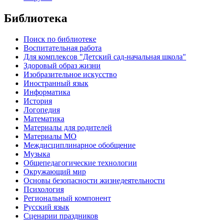
Библиотека
Поиск по библиотеке
Воспитательная работа
Для комплексов "Детский сад-начальная школа"
Здоровый образ жизни
Изобразительное искусство
Иностранный язык
Информатика
История
Логопедия
Математика
Материалы для родителей
Материалы МО
Междисциплинарное обобщение
Музыка
Общепедагогические технологии
Окружающий мир
Основы безопасности жизнедеятельности
Психология
Региональный компонент
Русский язык
Сценарии праздников