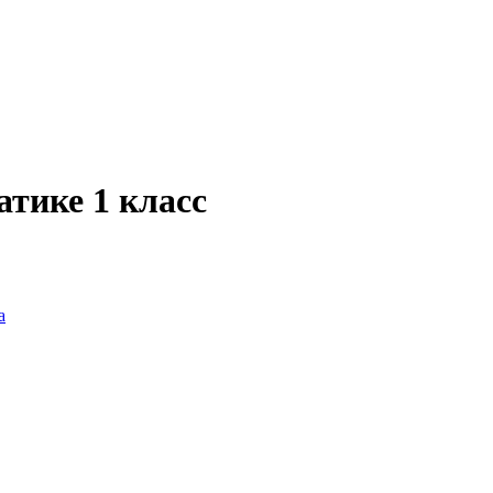
тике 1 класс
а