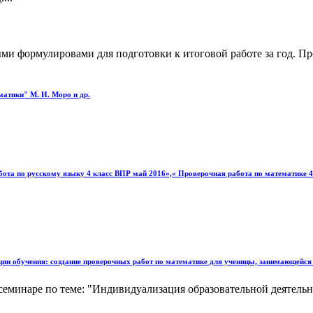
ми формулировами для подготовки к итоговой работе за год. Пр
атики" М. И. Моро и др.
работа по русскому языку 4 класс ВПР май 2016»,« Проверочная работа по математике
ии обучения: создание проверочных работ по математике для ученицы, занимающейся
минаре по теме: "Индивидуализация образовательной деятельно