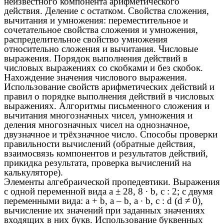
неизвестного компонента арифметического
действия. Деление с остатком. Свойства сложения,
вычитания и умножения: переместительное и
сочетательное свойства сложения и умножения,
распределительное свойство умножения
относительно сложения и вычитания. Числовые
выражения. Порядок выполнения действий в
числовых выражениях со скобками и без скобок.
Нахождение значения числового выражения.
Использование свойств арифметических действий и
правил о порядке выполнения действий в числовых
выражениях. Алгоритмы письменного сложения и
вычитания многозначных чисел, умножения и
деления многозначных чисел на однозначное,
двузначное и трёхзначное число. Способы проверки
правильности вычислений (обратные действия,
взаимосвязь компонентов и результатов действий,
прикидка результата, проверка вычислений на
калькуляторе).
Элементы алгебраической пропедевтики. Выражения
с одной переменной вида a ± 28, 8 ∙ b, c : 2; с двумя
переменными вида: a + b, а – b, a ∙ b, c : d (d ≠ 0),
вычисление их значений при заданных значениях
входящих в них букв. Использование буквенных