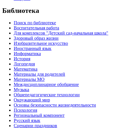
Библиотека
Поиск по библиотеке
Воспитательная работа
Для комплексов "Детский сад-начальная школа"
Здоровый образ жизни
Изобразительное искусство
Иностранный язык
Информатика
История
Логопедия
Математика
Материалы для родителей
Материалы МО
Междисциплинарное обобщение
Музыка
Общепедагогические технологии
Окружающий мир
Основы безопасности жизнедеятельности
Психология
Региональный компонент
Русский язык
Сценарии праздников