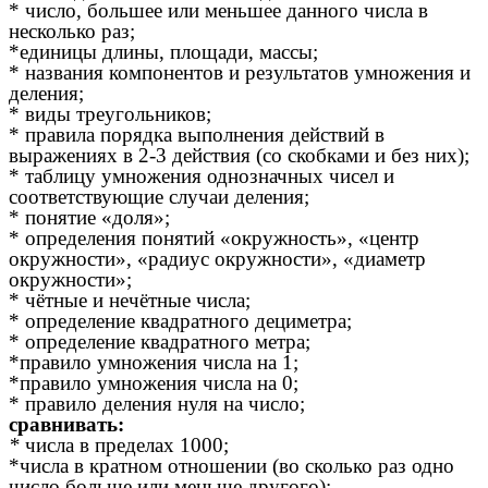
* число, большее или меньшее данного числа в
несколько раз;
*единицы длины, площади, массы;
* названия компонентов и результатов умножения и
деления;
* виды треугольников;
* правила порядка выполнения действий в
выражениях в 2-3 действия (со скобками и без них);
* таблицу умножения однозначных чисел и
соответствующие случаи деления;
* понятие «доля»;
* определения понятий «окружность», «центр
окружности», «радиус окружности», «диаметр
окружности»;
* чётные и нечётные числа;
* определение квадратного дециметра;
* определение квадратного метра;
*правило умножения числа на 1;
*правило умножения числа на 0;
* правило деления нуля на число;
сравнивать:
*
числа в пределах 1000;
*числа в кратном отношении (во сколько раз одно
число больше или меньше другого);