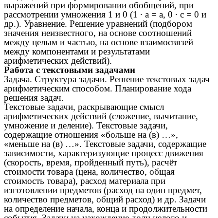
выражений при формировании обобщений, при
рассмотрении умножения 1 и 0 (1 ∙ а = а, 0 ∙ с = 0 и
др.). Уравнение. Решение уравнений (подбором
значения неизвестного, на основе соотношений
между целым и частью, на основе взаимосвязей
между компонентами и результатами
арифметических действий).
Работа с текстовыми задачами
Задача. Структура задачи. Решение текстовых задач
арифметическим способом. Планирование хода
решения задач.
Текстовые задачи, раскрывающие смысл
арифметических действий (сложение, вычитание,
умножение и деление). Текстовые задачи,
содержащие отношения «больше на (в) …»,
«меньше на (в) …». Текстовые задачи, содержащие
зависимости, характеризующие процесс движения
(скорость, время, пройденный путь), расчёт
стоимости товара (цена, количество, общая
стоимость товара), расход материала при
изготовлении предметов (расход на один предмет,
количество предметов, общий расход) и др. Задачи
на определение начала, конца и продолжительности
события. Задачи на нахождение доли целого и