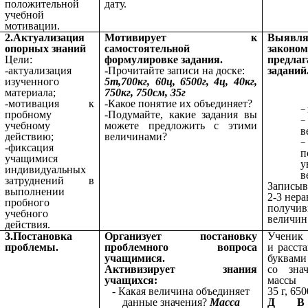
положительной
дату.
учебной
мотивации.
2.Актуализация
Мотивирует к
Выявл
опорных знаний
самостоятельной
закон
Цели:
формулировке задания.
предла
-актуализация
-
Прочитайте записи на доске:
заданий
изученного
5т,700кг, 60ц, 6500г, 4ц, 40кг,
материала;
750кг, 750см, 35г
-мотивация к
-Какое понятие их объединяет?
пробному
-Подумайте, какие задания вы
учебному
можете предложить с этими
в
действию;
величинами?
-фиксация
п
учащимися
у
индивидуальных
в
затруднений в
Записыв
выполнении
2-3 нера
пробного
получ
учебного
величин
действия.
3.Постановка
Организует постановку
Ученик 
проблемы.
проблемного вопроса
и расст
учащимися.
буквами
Активизирует знания
со зна
учащихся:
массы
- Какая величина объединяет
35 г, 650
данные значения?
Масса
Д 