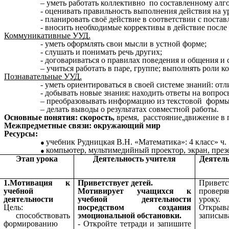
– уметь работать коллективно по составленному алг
- оценивать правильность выполнения действия на у
- планировать своё действие в соответствии с постав
- вносить необходимые коррективы в действие после 
Коммуникативные УУД.
- уметь оформлять свои мысли в устной форме;
- слушать и понимать речь других;
- договариваться о правилах поведения и общения и 
– учиться работать в паре, группе; выполнять роли к
Познавательные УУД.
- уметь ориентироваться в своей системе знаний: от
- добывать новые знания: находить ответы на вопро
– преобразовывать информацию из текстовой формы
– делать выводы о результатах совместной работы
.
Основные понятия: скорость,
время, расстояние,движение в
Межпредметные связи: окружающий мир
Ресурсы:
учебник Рудницкая В.Н. «Математика»: 4 класс» ч. 1
компьютер, мультимедийный проектор, экран, през
Этап урока
Деятельность учителя
Деятел
1.Мотивация к
Приветствует детей.
Привет
учебной
Мотивирует учащихся к
проверя
деятельности
учебной деятельности
уроку.
Цель:
посредством создания
Откры
способствовать
эмоциональной обстановки.
записыв
формированию
- Откройте тетради и запишите