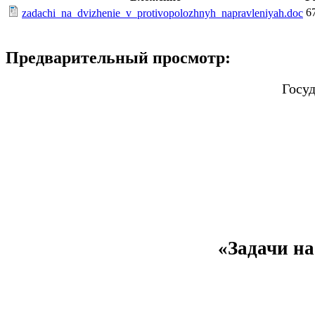
6
zadachi_na_dvizhenie_v_protivopolozhnyh_napravleniyah.doc
Предварительный просмотр:
Госу
«Задачи н