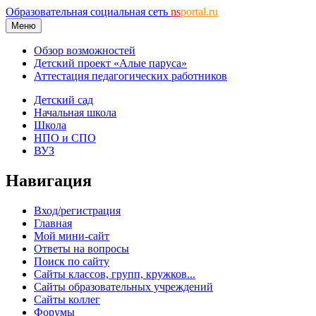
Образовательная социальная сеть
ns
portal.ru
Меню
Обзор возможностей
Детский проект «Алые паруса»
Аттестация педагогических работников
Детский сад
Начальная школа
Школа
НПО и СПО
ВУЗ
Навигация
Вход/регистрация
Главная
Мой мини-сайт
Ответы на вопросы
Поиск по сайту
Сайты классов, групп, кружков...
Сайты образовательных учреждений
Сайты коллег
Форумы