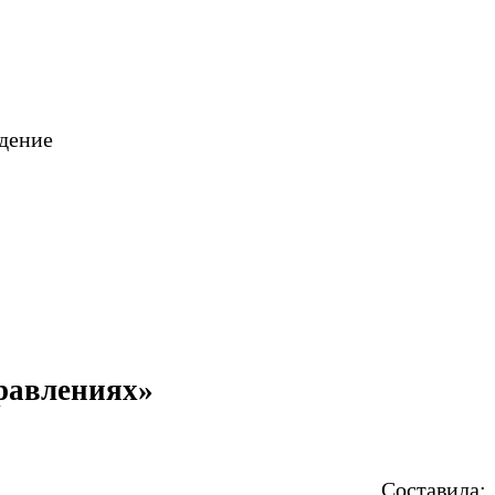
дение
равлениях»
Составила: