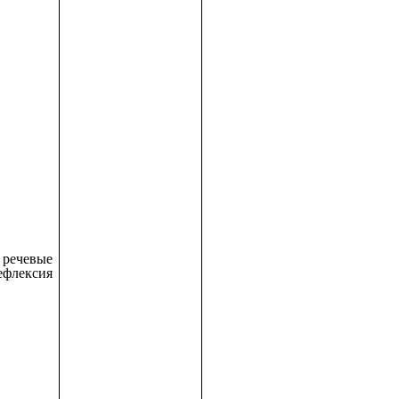
 речевые
ефлексия