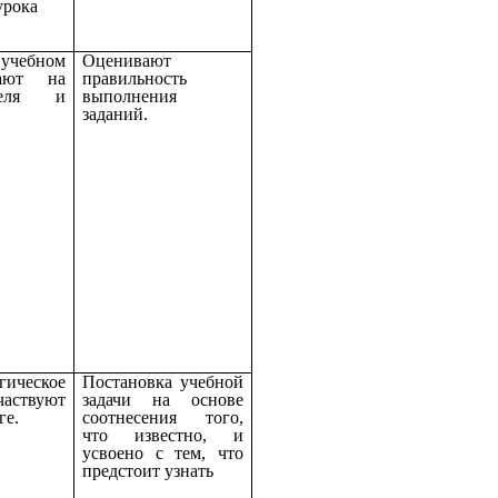
урока
учебном
Оценивают
чают на
правильность
теля и
выполнения
заданий.
ическое
Постановка учебной
частвуют
задачи на основе
ге.
соотнесения того,
что известно, и
усвоено с тем, что
предстоит узнать