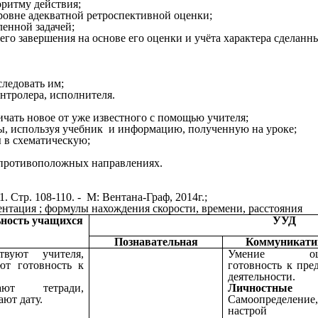
оритму действия;
ровне адекватной ретроспективной оценки;
ленной задачей;
его завершения на основе его оценки и учёта характера сделанн
следовать им;
онтролера, исполнителя.
личать новое от уже известного с помощью учителя;
сы, используя учебник и информацию, полученную на уроке;
 в схематическую;
 противоположных направлениях.
. Стр. 108-110. - М: Вентана-Граф, 2014г.;
ентация ; формулы нахождения скорости, времени, расстояния
ьность учащихся
УУД
Познавательная
Коммуникати
ствуют учителя,
Умение оце
ют готовность к
готовность к пре
деятельности.
вают тетради,
Личностные
ают дату.
Самоопределение
настро