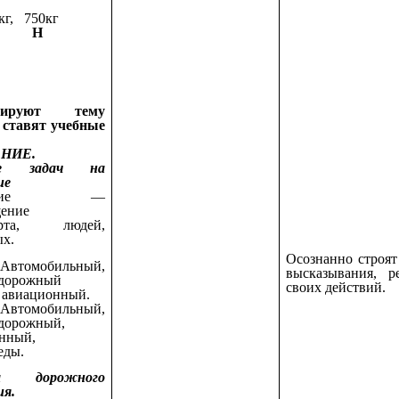
 кг, 750кг
Е Н
лируют тему
 ставят учебные
НИЕ.
ие задач на
ие
жение —
ение
порта, людей,
х.
Осознанно строят
омобильный,
высказывания, р
одорожный
своих действий.
 авиационный.
омобильный,
дорожный,
нный,
еды.
ла дорожного
ия.