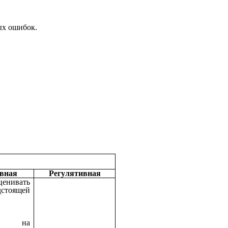
ых ошибок.
вная
Регулятивная
нивать
дстоящей
,
й на