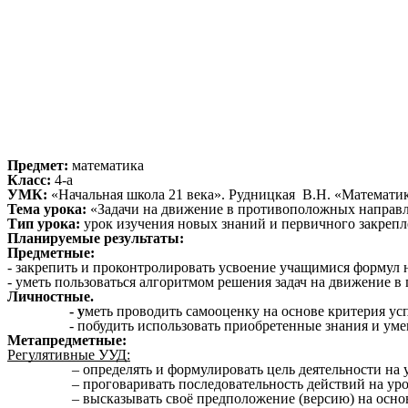
Предмет:
математика
Класс:
4-а
УМК:
«Начальная школа 21 века». Рудницкая В.Н. «Математик
Тема урока:
«Задачи на движение в проти
Тип урока:
урок изучения новых знаний и первичного закреп
Планируемые результаты:
Предметные:
- закрепить и проконтролировать усвоение учащимися формул н
- уметь пользоваться алгоритмом решения задач на движение 
Личностные.
- у
меть проводить самооценку на основе критерия ус
- побудить использовать приобретенные знания и умения 
Метапредметные:
Регулятивные УУД:
– определять и формулировать цель деятельности на
– проговаривать последовательность действий на уро
– высказывать своё предположение (версию) на осно