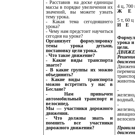
- Расставив на доске единицы
4 ц, 700
массы в порядке увеличения их
Ж 
значений, вы можете узнать
тему урока.
5 т, 60 ц
- Какая тема сегодняшнего
И Е
урока?
- Чему нам предстоит научиться
сегодня на уроке?
Форму
Организует формулировку
урока и
темы урока детьми,
цели.
постановку цели урока.
ДВИЖЕ
- Что такое движение?
Решен
- Какие виды транспорта
движен
знаете?
Дви
- В какие группы их можно
перемещ
объединить?
транс
- Какие виды транспорта
животны
можно встретить у нас в
Беслане?
- Авт
- Нам привычен
железн
автомобильный транспорт и
водный,
велосипед.
- Авт
Мы — участники дорожного
железно
движения.
авиацио
- Что должны знать и
велосип
помнить все участники
Прави
дорожного движения?
движен