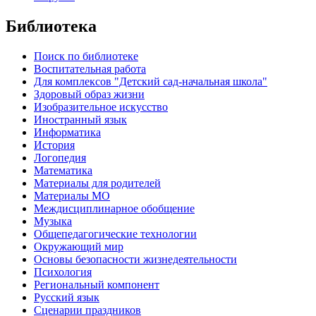
Библиотека
Поиск по библиотеке
Воспитательная работа
Для комплексов "Детский сад-начальная школа"
Здоровый образ жизни
Изобразительное искусство
Иностранный язык
Информатика
История
Логопедия
Математика
Материалы для родителей
Материалы МО
Междисциплинарное обобщение
Музыка
Общепедагогические технологии
Окружающий мир
Основы безопасности жизнедеятельности
Психология
Региональный компонент
Русский язык
Сценарии праздников