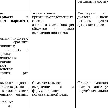
результативность 
яют
Установление
Участвуют в 
омерность и
причинно-следственных
диалоге. Отве
гают варианты
связей;
вопросы учи
.
анализ и классификация
одноклассников.
объектов с целью
выделения признаков
найти «лишнее»;
сравнить
еличины;
поставить в
орядке
величения
еличин
ают:
венства;
ившийся ряд
.
выходит к доске
Самостоятельное
Строят монолог
авляет карточки с
выделение и и
высказывание, у
 в соответствии
формулирование
в учебном диало
чениями единиц
познавательной цели.
0 г,40 кг,
В И