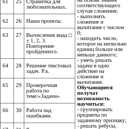
61
25
Страничка для
соответствующего
любознательных.
случая сложения;
- выполнять
62
26
Наши проекты.
сложение и
вычитание с числом
0;
63
27
Вычисления вида □
- находить число,
± 1, 2, 3.
которое на несколько
Повторение
единиц больше или
пройденного.
меньше данного;
- уметь решать
задачи в одно
64
28
Решение текстовых
действие на
задач. Р.к.
сложение и
вычитание.
65
29
Проверочная
Обучающиеся
работа по
получат
теме:«Задачи».
возможность
научиться:
- группировать
66
30
Работа над
предметы по
ошибками.
заданному признаку;
- решать ребусы,