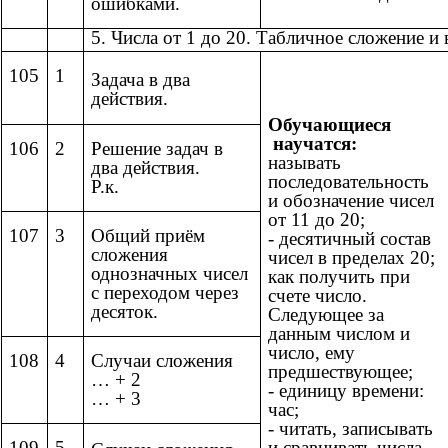
ошибками.
5. Числа от 1 до 20. Табличное сложение и 
105
1
Задача в два
действия.
Обучающиеся
научатся:
106
2
Решение задач в
называть
два действия.
последовательность
Р.к.
и обозначение чисел
от 11 до 20;
107
3
Общий приём
- десятичный состав
сложения
чисел в пределах 20;
однозначных чисел
как получить при
с переходом через
счете число.
десяток.
Следующее за
данным числом и
число, ему
108
4
Случаи сложения
предшествующее;
… + 2
- единицу времени:
… + 3
час;
- читать, записывать
109
5
и сравнивать числа