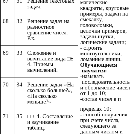
67
31
Решение текстовых
магические
задач.
квадраты, круговые
примеры, задачи на
смекалку,
68
32
Решение задач на
головоломки,
разностное
цепочки примеров,
сравнение чисел.
задачи-шутки,
Р.к.
логические задачи;
- строить
69
33
Сложение и
многоугольники,
вычитание вида □±
ломанные линии.
4. Приемы
Обучающиеся
вычислений.
научатся:
-называть
последовательность
70
34
Решение задач «На
и обозначение чисел
сколько больше?»,
от 1 до 10;
«На сколько
-состав чисел в п
меньше?»
пределах 10;
- способ получения
71
35
□ ± 4. Составление
при счете числа,
и заучивание
следующего за
таблиц.
данным числом и