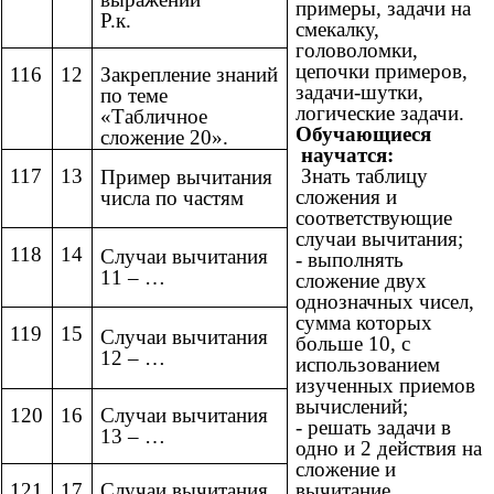
примеры, задачи на
Р.к.
смекалку,
головоломки,
цепочки примеров,
116
12
Закрепление знаний
задачи-шутки,
по теме
логические задачи.
«Табличное
Обучающиеся
сложение 20».
научатся:
117
13
Знать таблицу
Пример вычитания
сложения и
числа по частям
соответствующие
случаи вычитания;
118
14
Случаи вычитания
- выполнять
11 – …
сложение двух
однозначных чисел,
сумма которых
119
15
Случаи вычитания
больше 10, с
12 – …
использованием
изученных приемов
вычислений;
120
16
Случаи вычитания
- решать задачи в
13 – …
одно и 2 действия на
сложение и
121
17
Случаи вычитания
вычитание.