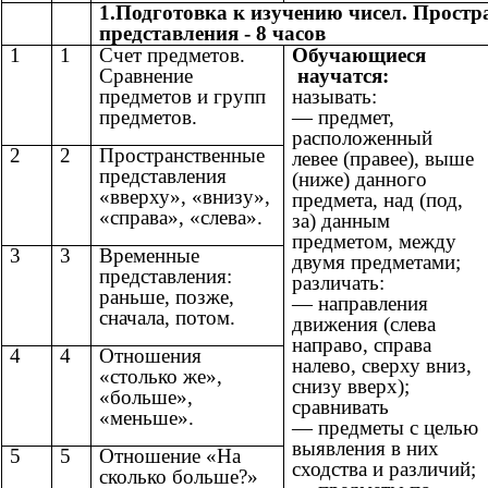
1.Подготовка к изучению чисел. Простр
представления - 8 часов
1
1
Счет предметов.
Обучающиеся
Сравнение
научатся:
предметов и групп
называть:
предметов.
— предмет,
расположенный
2
2
Пространственные
левее (правее), выше
представления
(ниже) данного
«вверху», «внизу»,
предмета, над (под,
«справа», «слева».
за) данным
предметом, между
3
3
Временные
двумя предметами;
представления:
различать:
раньше, позже,
— направления
сначала, потом.
движения (слева
направо, справа
4
4
Отношения
налево, сверху вниз,
«столько же»,
снизу вверх);
«больше»,
сравнивать
«меньше».
— предметы с целью
выявления в них
5
5
Отношение «На
сходства и различий;
сколько больше?»