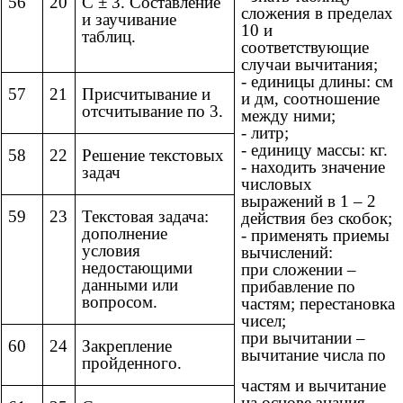
56
20
С ± 3. Составление
сложения в пределах
и заучивание
10 и
таблиц.
соответствующие
случаи вычитания;
- единицы длины: см
57
21
Присчитывание и
и дм, соотношение
отсчитывание по 3.
между ними;
- литр;
- единицу массы: кг.
58
22
Решение текстовых
- находить значение
задач
числовых
выражений в 1 – 2
59
23
Текстовая задача:
действия без скобок;
дополнение
- применять приемы
условия
вычислений:
недостающими
при сложении –
данными или
прибавление по
вопросом.
частям; перестановка
чисел;
при вычитании –
60
24
Закрепление
вычитание числа по
пройденного.
частям и вычитание
на основе знания