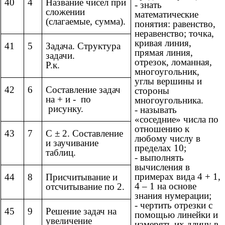
40
4
Название чисел при
- знать
сложении
математические
(слагаемые, сумма).
понятия: равенство,
неравенство; точка,
кривая линия,
41
5
Задача. Структура
прямая линия,
задачи.
отрезок, ломанная,
Р.к.
многоугольник,
углы вершины и
42
6
Составление задач
стороны
на + и - по
многоугольника.
рисунку.
- называть
«соседние» числа по
отношению к
43
7
С ± 2. Составление
любому числу в
и заучивание
пределах 10;
таблиц.
- выполнять
вычисления в
примерах вида 4 + 1,
44
8
Присчитывание и
4 – 1 на основе
отсчитывание по 2.
знания нумерации;
- чертить отрезки с
45
9
Решение задач на
помощью линейки и
увеличение
измерять их длину в