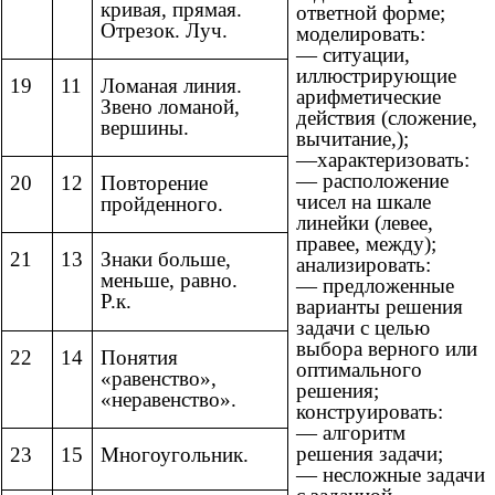
кривая, прямая.
ответной форме;
Отрезок. Луч.
моделировать:
— ситуации,
иллюстрирующие
19
11
Ломаная линия.
арифметические
Звено ломаной,
действия (сложение,
вершины.
вычитание,);
—характеризовать:
— расположение
20
12
Повторение
чисел на шкале
пройденного.
линейки (левее,
правее, между);
21
13
Знаки больше,
анализировать:
меньше, равно.
— предложенные
Р.к.
варианты решения
задачи с целью
выбора верного или
22
14
Понятия
оптимального
«равенство»,
решения;
«неравенство».
конструировать:
— алгоритм
решения задачи;
23
15
Многоугольник.
— несложные задачи