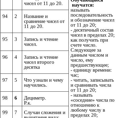
чисел от 11 до 20.
научатся:
называть
последовательность
94
2
Название и
и обозначение чисел
сравнение чисел от
от 11 до 20;
11 до 20.
- десятичный состав
чисел в пределах 20;
95
3
Запись и чтение
как получить при
чисел.
счете число.
Следующее за
данным числом и
96
4
Запись и чтение
число, ему
чисел второго
предшествующее;
десятка
- единицу времени:
час;
97
5
Что узнали и чему
- читать, записывать
научились.
и сравнивать числа
от 11 до 20;
- называть
98
6
Дециметр.
«соседние» числа по
Р.к.
отношению к
любому числу в
99
7
Случаи сложения и
пределах 20;
вычитания вида: