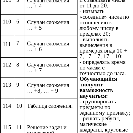
Случаи сложения
от 11 до 20;
… + 4
- называть
«соседние» числа по
110
6
Случаи сложения
отношению к
… + 5
любому числу в
пределах 20;
- выполнять
7
Случаи сложения
111
вычисления в
… + 6
примерах вида 10 +
7, 17 – 7, 17 – 10;
- определять время
112
8
Случаи сложения
по часам с
… + 7
точностью до часа.
Обучающийся
получит
113
9
Случаи сложения
возможность
… +8, … + 9
научиться:
- группировать
114
10
Таблица сложения.
предметы по
заданному признаку;
- решать ребусы,
магические
115
11
Решение задач и
квадраты, круговые
выражений