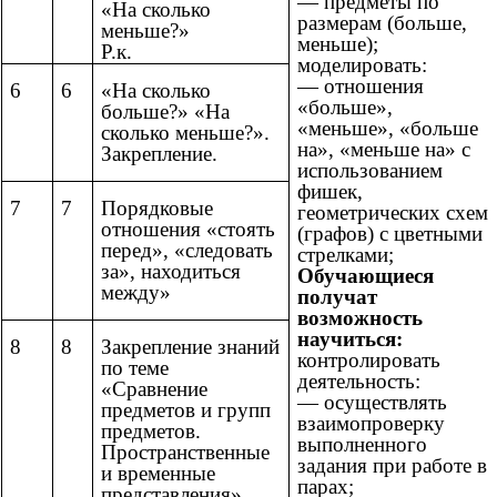
— предметы по
«На сколько
размерам (больше,
меньше?»
меньше);
Р.к.
моделировать:
— отношения
6
6
«На сколько
«больше»,
больше?» «На
«меньше», «больше
сколько меньше?».
на», «меньше на» с
Закрепление.
использованием
фишек,
7
7
Порядковые
геометрических схем
отношения «стоять
(графов) с цветными
перед», «следовать
стрелками;
за», находиться
Обучающиеся
между»
получат
возможность
научиться:
8
8
Закрепление знаний
контролировать
по теме
деятельность:
«Сравнение
— осуществлять
предметов и групп
взаимопроверку
предметов.
выполненного
Пространственные
задания при работе в
и временные
парах;
представления»