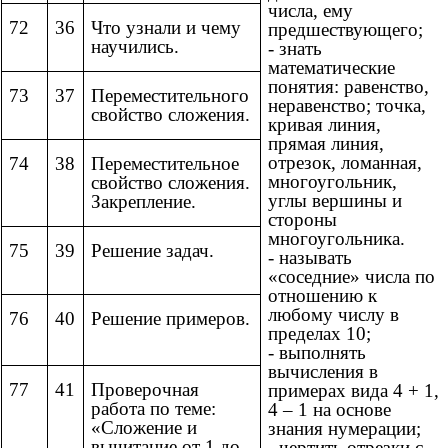
числа, ему
72
36
Что узнали и чему
предшествующего;
научились.
- знать
математические
понятия: равенство,
73
37
Переместительного
неравенство; точка,
свойство сложения.
кривая линия,
прямая линия,
отрезок, ломанная,
74
38
Переместительное
многоугольник,
свойство сложения.
углы вершины и
Закрепление.
стороны
многоугольника.
75
39
Решение задач.
- называть
«соседние» числа по
отношению к
любому числу в
76
40
Решение примеров.
пределах 10;
- выполнять
вычисления в
77
41
Проверочная
примерах вида 4 + 1,
работа по теме:
4 – 1 на основе
«Сложение и
знания нумерации;
вычитание от 1 до
- чертить отрезки с