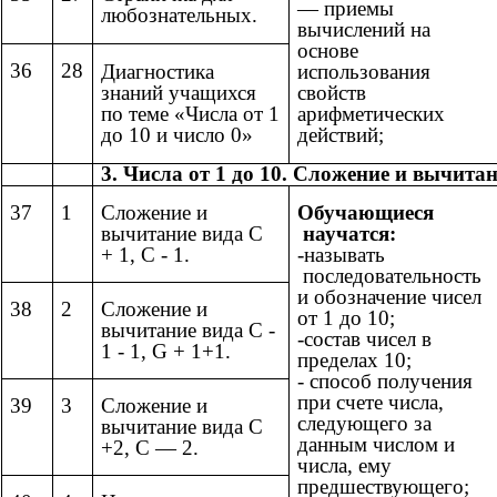
— приемы
любознательных.
вычислений на
основе
36
28
Диагностика
использования
знаний учащихся
свойств
по теме «Числа от 1
арифметических
до 10 и число 0»
действий;
3. Числа от 1 до 10. Сложение и вычитани
37
1
Сложение и
Обучающиеся
вычитание вида С
научатся:
+ 1, С - 1.
-называть
последовательность
и обозначение чисел
38
2
Сложение и
от 1 до 10;
вычитание вида С -
-состав чисел в
1 - 1, G + 1+1.
пределах 10;
- способ получения
при счете числа,
39
3
Сложение и
следующего за
вычитание вида С
данным числом и
+2, С — 2.
числа, ему
предшествующего;