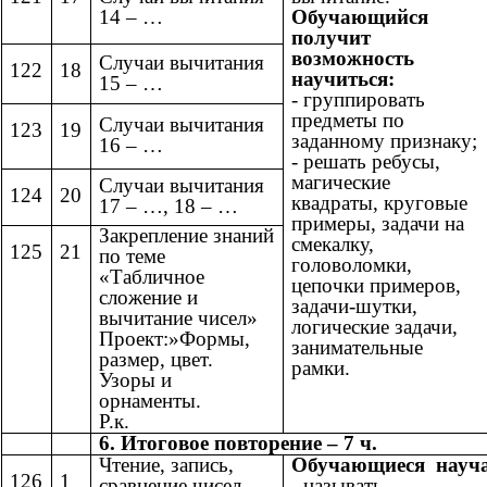
14 – …
Обучающийся
получит
возможность
Случаи вычитания
122
18
научиться:
15 – …
- группировать
предметы по
Случаи вычитания
123
19
заданному признаку;
16 – …
- решать ребусы,
магические
Случаи вычитания
124
20
квадраты, круговые
17 – …, 18 – …
примеры, задачи на
Закрепление знаний
смекалку,
125
21
по теме
головоломки,
«Табличное
цепочки примеров,
сложение и
задачи-шутки,
вычитание чисел»
логические задачи,
Проект:»Формы,
занимательные
размер, цвет.
рамки.
Узоры и
орнаменты.
Р.к.
6. Итоговое повторение – 7 ч.
Чтение, запись,
Обучающиеся науча
126
1
сравнение чисел
- называть