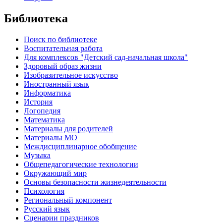
Библиотека
Поиск по библиотеке
Воспитательная работа
Для комплексов "Детский сад-начальная школа"
Здоровый образ жизни
Изобразительное искусство
Иностранный язык
Информатика
История
Логопедия
Математика
Материалы для родителей
Материалы МО
Междисциплинарное обобщение
Музыка
Общепедагогические технологии
Окружающий мир
Основы безопасности жизнедеятельности
Психология
Региональный компонент
Русский язык
Сценарии праздников