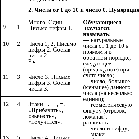
2. Числа от 1 до 10 и число 0. Нумерация
Много. Один.
Обучающиеся
9
1
Письмо цифры 1.
научатся:
называть:
— натуральные
10
2
Числа 1, 2. Письмо
числа от 1 до 10 в
цифры 2. Состав
прямом и в
числа 2.
обратном порядке,
Р.к.
следующее
(предыдущее) при
счете число;
11
3
Число 3. Письмо
— число, большее
цифры 3. Состав
(меньшее) данного
числа 3.
числа (на несколько
единиц);
12
4
Знаки +. —, =.
— геометрическую
«Прибавить»,
фигуру (отрезок,
«вычесть»,
ломаная);
«получится».
различать:
— число и цифру;
— знаки
13
5
Число 4. Письмо