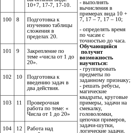
- выполнять
10+7, 17-7, 17-10.
вычисления в
примерах вида 10 +
7, 17 – 7, 17 – 10;
100
8
Подготовка к
изучению таблицы
- определять время
сложения в
по часам с
пределах 20.
точностью до часа.
Обучающийся
101
9
Закрепление по
получит
теме «числа от 1 до
возможность
20».
научиться:
- группировать
предметы по
102
10
Подготовка к
заданному признаку;
введению задач в
- решать ребусы,
два действия.
магические
квадраты, круговые
примеры, задачи на
103
11
Проверочная
смекалку,
работа по теме: «
головоломки,
Числа от 1 до 20»
цепочки примеров,
задачи-шутки,
104
12
Работа над
логические задачи.