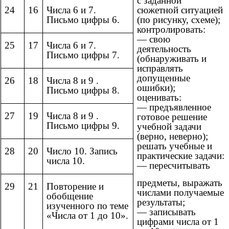
с заданной
24
16
Числа 6 и 7.
сюжетной ситуацией
Письмо цифры 6.
(по рисунку, схеме);
контролировать:
— свою
25
17
Числа 6 и 7.
деятельность
Письмо цифры 7.
(обнаруживать и
исправлять
допущенные
26
18
Числа 8 и 9 .
ошибки);
Письмо цифры 8.
оценивать:
— предъявленное
27
19
Числа 8 и 9 .
готовое решение
Письмо цифры 9.
учебной задачи
(верно, неверно);
решать учебные и
28
20
Число 10. Запись
практические задачи:
числа 10.
— пересчитывать
предметы, выражать
29
21
Повторение и
числами получаемые
обобщение
результаты;
изученного по теме
— записывать
«Числа от 1 до 10».
цифрами числа от 1