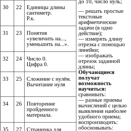
до 10, число нуль;
30
22
Единицы длины
— решать простые
сантиметр.
текстовые
Р.к.
арифметические
задачи (в одно
31
23
Понятия
действие);
«увеличить на...,
— измерять длину
уменьшить на...».
отрезка с помощью
линейки;
— изображать
32
24
Число 0.
отрезок заданной
Цифра 0.
длины;
Обучающиеся
получат
33
25
Сложение с нулём.
возможность
Вычитание нуля
научиться:
сравнивать:
— разные приемы
34
26
Повторение
вычислений с целью
пройденного
выявления наиболее
материала.
удобного приема;
воспроизводить:
обосновывать:
35
27
Страничка для