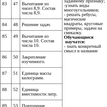
заданному признаку;
83
47
Вычитание из
-узнать виды
чисел 8,9. Состав
многоугольников;
числа 8,9.
- решать ребусы,
магические
квадраты, круговые
84
48
Решение задач.
примеры, задачи на
смекалку.
85
49
Вычитание из
Обучающиеся
числа 10. Состав
научатся:
числа 10.
- знать конкретный
смысл и название
86
50
Закрепление
изученного.
87
51
Единица массы
килограмм.
88
52
Единица
вместимости литр.
89
53
Повторение