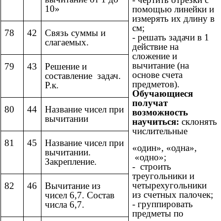
10»
помощью линейки и
измерять их длину в
см;
78
42
Связь суммы и
- решать задачи в 1
слагаемых.
действие на
сложение и
вычитание (на
79
43
Решение и
основе счета
составление задач.
предметов).
Р.к.
Обучающиеся
получат
80
44
Название чисел при
возможность
вычитании
научиться:
склонять
числительные
81
45
Название чисел при
«один», «одна»,
вычитании.
«одно»;
Закрепление.
- строить
треугольники и
четырехугольники
82
46
Вычитание из
из счетных палочек;
чисел 6,7. Состав
- группировать
числа 6,7.
предметы по