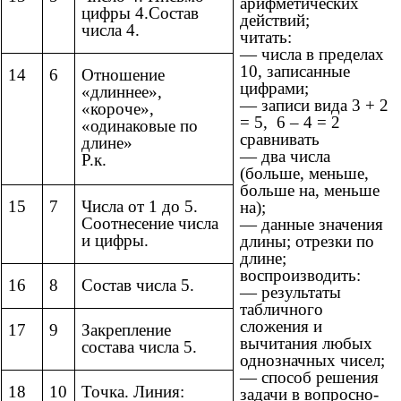
арифметических
цифры 4.Состав
действий;
числа 4.
читать:
— числа в пределах
10, записанные
14
6
Отношение
цифрами;
«длиннее»,
— записи вида 3 + 2
«короче»,
= 5, 6 – 4 = 2
«одинаковые по
сравнивать
длине»
— два числа
Р.к.
(больше, меньше,
больше на, меньше
15
7
Числа от 1 до 5.
на);
Соотнесение числа
— данные значения
и цифры.
длины; отрезки по
длине;
воспроизводить:
16
8
Состав числа 5.
— результаты
табличного
сложения и
17
9
Закрепление
вычитания любых
состава числа 5.
однозначных чисел;
— способ решения
18
10
Точка. Линия:
задачи в вопросно-