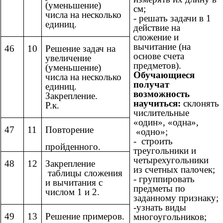
(уменьшение)
см;
числа на несколько
- решать задачи в 1
единиц.
действие на
сложение и
вычитание (на
46
10
Решение задач на
основе счета
увеличение
предметов).
(уменьшение)
Обучающиеся
числа на несколько
получат
единиц.
возможность
Закрепление.
научиться:
склонять
Р.к.
числительные
«один», «одна»,
47
11
Повторение
«одно»;
- строить
пройденного.
треугольники и
четырехугольники
48
12
Закрепление
из счетных палочек;
таблицы сложения
- группировать
и вычитания с
предметы по
числом 1 и 2.
заданному признаку;
-узнать виды
49
13
Решение примеров.
многоугольников;