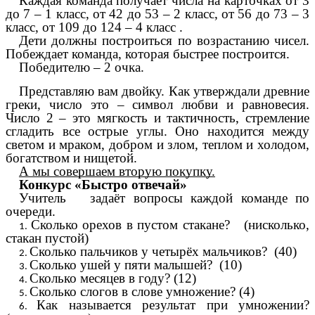
Каждая команда получает числа на карточках от 3
до 7 – 1 класс, от 42 до 53 – 2 класс, от 56 до 73 – 3
класс, от 109 до 124 – 4 класс .
Дети должны построиться по возрастанию чисел.
Побеждает команда, которая быстрее построится.
Победителю – 2 очка.
Представляю вам двойку. Как утверждали древние
греки, число это – символ любви и равновесия.
Число 2 – это мягкость и тактичность, стремление
сгладить все острые углы. Оно находится между
светом и мраком, добром и злом, теплом и холодом,
богатством и нищетой.
А мы совершаем вторую покупку.
Конкурс «Быстро отвечай»
Учитель задаёт вопросы каждой команде по
очереди.
Сколько орехов в пустом стакане? (нисколько,
стакан пустой)
Сколько пальчиков у четырёх мальчиков? (40)
Сколько ушей у пяти малышей? (10)
Сколько месяцев в году? (12)
Сколько слогов в слове умножение? (4)
Как называется результат при умножении?