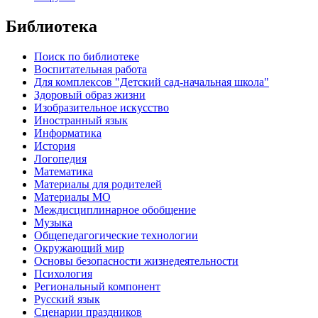
Библиотека
Поиск по библиотеке
Воспитательная работа
Для комплексов "Детский сад-начальная школа"
Здоровый образ жизни
Изобразительное искусство
Иностранный язык
Информатика
История
Логопедия
Математика
Материалы для родителей
Материалы МО
Междисциплинарное обобщение
Музыка
Общепедагогические технологии
Окружающий мир
Основы безопасности жизнедеятельности
Психология
Региональный компонент
Русский язык
Сценарии праздников