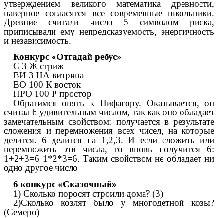
утверждением великого математика древности,
наверное согласятся все современные школьники.
Древние считали число 5 символом риска,
приписывали ему непредсказуемость, энергичность
и независимость.
Конкурс «Отгадай ребус»
C 3 Ж стриж
ВИ 3 НА витрина
ВО 100 К восток
ПРО 100 Р простор
Обратимся опять к Пифагору. Оказывается, он
считал 6 удивительным числом, так как оно обладает
замечательным свойством: получается в результате
сложения и перемножения всех чисел, на которые
делится. 6 делится на 1,2,3. И если сложить или
перемножить эти числа, то вновь получится 6:
1+2+3=6 1*2*3=6. Таким свойством не обладает ни
одно другое число
6 конкурс «Сказочный»
1) Сколько поросят строили дома? (3)
2)Сколько козлят было у многодетной козы?
(Семеро)