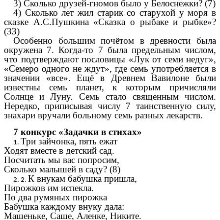
3) Сколько друзей-гномов было у Белоснежки? (7)
4) Сколько лет жил старик со старухой у моря в
сказке А.С.Пушкина «Сказка о рыбаке и рыбке»?
(33)
Особенно большим почётом в древности была
окружена 7. Когда-то 7 была предельным числом,
что подтверждают пословицы «Лук от семи недуг»,
«Семеро одного не ждут», где семь употребляется в
значении «все». Ещё в Древнем Вавилоне были
известны семь планет, к которым причисляли
Солнце и Луну. Семь стало священным числом.
Нередко, приписывая числу 7 таинственную силу,
знахари вручали больному семь разных лекарств.
7 конкурс «Задачки в стихах»
Три зайчонка, пять ежат
Ходят вместе в детский сад.
Посчитать мы вас попросим,
Сколько малышей в саду? (8)
К внукам бабушка пришла,
Пирожков им испекла.
По два румяных пирожка
Бабушка каждому внуку дала:
Машеньке, Саше, Аленке, Никите.