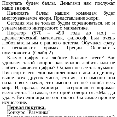
Покупать будем баллы. Деньгами нам послужат
наши знания.
Начислять баллы нашим командам будет
многоуважаемое жюри. Представление жюри.
Сегодня мы не только будем соревноваться, но и
узнаем много интересного о математике.
Пифагор (570 – 490 года до н.э.) –
древнегреческий математик, философ. Был очень
любознательным с раннего детства. Обучался сразу
в нескольких храмах Греции. Основатель
нумерологии. (Слайд 2)
Какую цифру вы любите больше всего? Вас
удивляет такой вопрос: как можно любить или не
любить какие-то цифры? Однако не все так думают.
Пифагор и его единомышленники ставили единицу
выше всех других чисел, считая, что именно она
начало всех начал, что именно от неё пошёл весь
мир. И, правда, единица – «героиня» и «прима»
всего счёта. Та самая, о которой говорится: «Мал, да
удал». Без единицы не состоялось бы самое простое
исчисление.
Первая покупка.
Конкурс "Разминка"