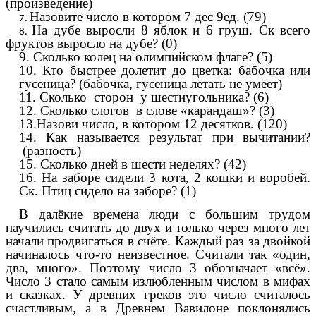
(произведение)
Назовите число в котором 7 дес 9ед. (79)
На дубе выросли 8 яблок и 6 груш. Ск всего
фруктов выросло на дубе? (0)
9. Сколько колец на олимпийском флаге? (5)
10. Кто быстрее долетит до цветка: бабочка или
гусеница? (бабочка, гусеница летать не умеет)
11. Сколько сторон у шестиугольника? (6)
12. Сколько слогов в слове «карандаш»? (3)
13.Назови число, в котором 12 десятков. (120)
14. Как называется результат при вычитании?
(разность)
15. Сколько дней в шести неделях? (42)
16. На заборе сидели 3 кота, 2 кошки и воробей.
Ск. Птиц сидело на заборе? (1)
В далёкие времена люди с большим трудом
научились считать до двух и только через много лет
начали продвигаться в счёте. Каждый раз за двойкой
начиналось что-то неизвестное. Считали так «один,
два, много». Поэтому число 3 обозначает «всё».
Число 3 стало самым излюбленным числом в мифах
и сказках. У древних греков это число считалось
счастливым, а в Древнем Вавилоне поклонялись