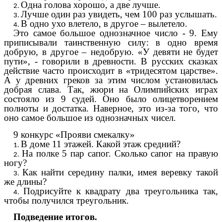
Одна голова хорошо, а две лучше.
Лучше один раз увидеть, чем 100 раз услышать.
В одно ухо влетело, в другое – вылетело.
Это самое большое однозначное число - 9. Ему
приписывали таинственную силу: в одно время
добрую, в другое – недобрую. «У девяти не будет
пути», - говорили в древности. В русских сказках
действие часто происходит в «тридесятом царстве».
А у древних греков за этим числом установилась
добрая слава. Так, жюри на Олимпийских играх
состояло из 9 судей. Оно было олицетворением
полноты и достатка. Наверное, это из-за того, что
оно самое большое из однозначных чисел.
9 конкурс «Прояви смекалку»
В доме 11 этажей. Какой этаж средний?
На полке 5 пар сапог. Сколько сапог на правую
ногу?
Как найти середину палки, имея веревку такой
же длины?
Подрисуйте к квадрату два треугольника так,
чтобы получился треугольник.
Подведение итогов.