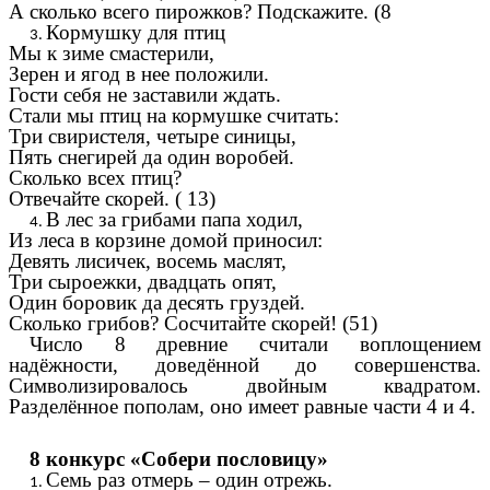
А сколько всего пирожков? Подскажите. (8
Кормушку для птиц
Мы к зиме смастерили,
Зерен и ягод в нее положили.
Гости себя не заставили ждать.
Стали мы птиц на кормушке считать:
Три свиристеля, четыре синицы,
Пять снегирей да один воробей.
Сколько всех птиц?
Отвечайте скорей. ( 13)
В лес за грибами папа ходил,
Из леса в корзине домой приносил:
Девять лисичек, восемь маслят,
Три сыроежки, двадцать опят,
Один боровик да десять груздей.
Сколько грибов? Сосчитайте скорей! (51)
Число 8 древние считали воплощением
надёжности, доведённой до совершенства.
Символизировалось двойным квадратом.
Разделённое пополам, оно имеет равные части 4 и 4.
8 конкурс «Собери пословицу»
Семь раз отмерь – один отрежь.