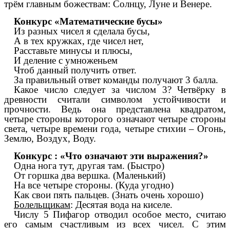
трём главным божествам: Солнцу, Луне и Венере.
Конкурс «Математические бусы»
Из разных чисел я сделала бусы,
А в тех кружках, где чисел нет,
Расставьте минусы и плюсы,
И деление с умноженьем
Чтоб данный получить ответ.
За правильный ответ команды получают 3 балла.
Какое число следует за числом 3? Четвёрку в
древности считали символом устойчивости и
прочности. Ведь она представлена квадратом,
четыре стороны которого означают четыре стороны
света, четыре времени года, четыре стихии – Огонь,
Землю, Воздух, Воду.
Конкурс : «Что означают эти выражения?»
Одна нога тут, другая там. (Быстро)
От горшка два вершка. (Маленький)
На все четыре стороны. (Куда угодно)
Как свои пять пальцев. (Знать очень хорошо)
Болельщикам
: Десятая вода на киселе.
Числу 5 Пифагор отводил особое место, считаю
его самым счастливым из всех чисел. С этим