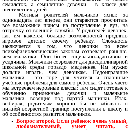
семилеток, а семилетние девочки - в классе для
шестилетних детей.
Мотивы родителей мальчиков ясны: за
одиннадцать лет вперед они стараются просчитать
все возможные шансы на поступление в вуз, на
отсрочку от военной службы. У родителей девочек,
как им кажется, больше возможностей продлить
игровое детство своему ребенку. Сложность
заключается в том, что девочки по всем
психофизиологическим законам созревают раньше,
чем мальчики. Они более социально-адаптивны и
усидчивы. Мальчики созревают для дисциплинарной
школьной среды гораздо медленнее. Им нужно
дольше играть, чем девочкам. Недоигравшие
мальчики - это горе для учителя и сплошные
учебные проблемы для самого ребенка. Очень часто
мы встречаем неровные классы: там сидят готовые к
обучению прилежные девочки и маленькие
мальчики, возящие под партой машинки. Итак,
выбирая, родителям хорошо бы не забывать о
нижней возрастной границе поступления в школу и
об особенностях развития мальчиков.
Вопрос второй. Если ребенок очень умный,
любознательный, умеет читать, с