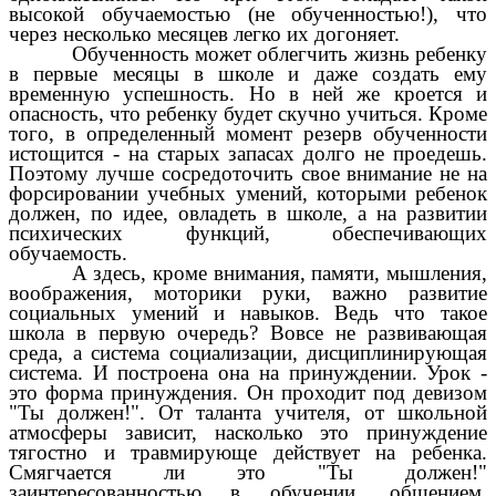
высокой обучаемостью (не обученностью!), что
через несколько месяцев легко их догоняет.
Обученность может облегчить жизнь ребенку
в первые месяцы в школе и даже создать ему
временную успешность. Но в ней же кроется и
опасность, что ребенку будет скучно учиться. Кроме
того, в определенный момент резерв обученности
истощится - на старых запасах долго не проедешь.
Поэтому лучше сосредоточить свое внимание не на
форсировании учебных умений, которыми ребенок
должен, по идее, овладеть в школе, а на развитии
психических функций, обеспечивающих
обучаемость.
А здесь, кроме внимания, памяти, мышления,
воображения, моторики руки, важно развитие
социальных умений и навыков. Ведь что такое
школа в первую очередь? Вовсе не развивающая
среда, а система социализации, дисциплинирующая
система. И построена она на принуждении. Урок -
это форма принуждения. Он проходит под девизом
"Ты должен!". От таланта учителя, от школьной
атмосферы зависит, насколько это принуждение
тягостно и травмирующе действует на ребенка.
Смягчается ли это "Ты должен!"
заинтересованностью в обучении, общением,