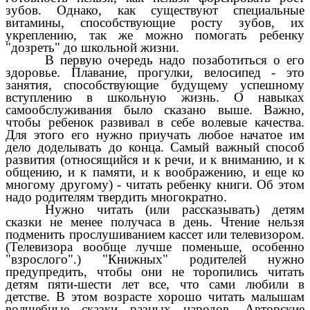
зубов. Однако, как существуют специальные
витамины, способствующие росту зубов, их
укреплению, так же можно помогать ребенку
"дозреть" до школьной жизни.
В первую очередь надо позаботиться о его
здоровье. Плавание, прогулки, велосипед - это
занятия, способствующие будущему успешному
вступлению в школьную жизнь. О навыках
самообслуживания было сказано выше. Важно,
чтобы ребенок развивал в себе волевые качества.
Для этого его нужно приучать любое начатое им
дело доделывать до конца. Самый важный способ
развития (относящийся и к речи, и к вниманию, и к
общению, и к памяти, и к воображению, и еще ко
многому другому) - читать ребенку книги. Об этом
надо родителям твердить многократно.
Нужно читать (или рассказывать) детям
сказки не менее получаса в день. Чтение нельзя
подменить прослушиванием кассет или телевизором.
(Телевизора вообще лучше поменьше, особенно
"взрослого".) "Книжных" родителей нужно
предупредить, чтобы они не торопились читать
детям пяти-шести лет все, что сами любили в
детстве. В этом возрасте хорошо читать малышам
волшебные сказки разных народов. Авторские