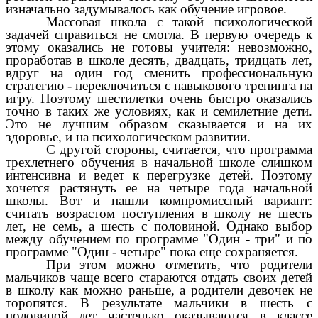
изначально задумывалось как обучение игровое.
Массовая школа с такой психологической
задачей справиться не смогла. В первую очередь к
этому оказались не готовы учителя: невозможно,
проработав в школе десять, двадцать, тридцать лет,
вдруг на один год сменить профессиональную
стратегию - переключиться с навыкового тренинга на
игру. Поэтому шестилетки очень быстро оказались
точно в таких же условиях, как и семилетние дети.
Это не лучшим образом сказывается и на их
здоровье, и на психологическом развитии.
С другой стороны, считается, что программа
трехлетнего обучения в начальной школе слишком
интенсивна и ведет к перегрузке детей. Поэтому
хочется растянуть ее на четыре года начальной
школы. Вот и нашли компромиссный вариант:
считать возрастом поступления в школу не шесть
лет, не семь, а шесть с половиной. Однако выбор
между обучением по программе "Один - три" и по
программе "Один - четыре" пока еще сохраняется.
При этом можно отметить, что родители
мальчиков чаще всего стараются отдать своих детей
в школу как можно раньше, а родители девочек не
торопятся. В результате мальчики в шесть с
половиной лет частенько оказываются в классе