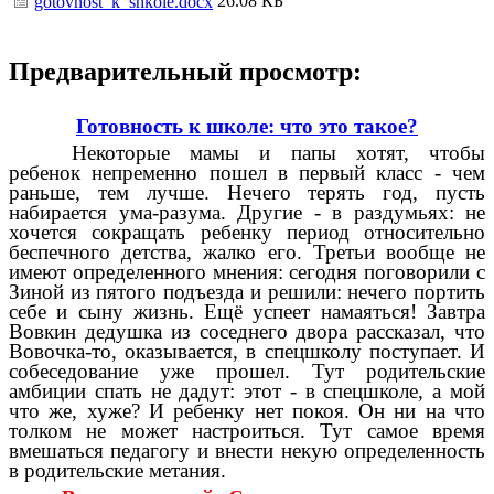
26.08 КБ
gotovnost_k_shkole.docx
Предварительный просмотр:
Готовность к школе: что это такое?
Некоторые мамы и папы хотят, чтобы
ребенок непременно пошел в первый класс - чем
раньше, тем лучше. Нечего терять год, пусть
набирается ума-разума. Другие - в раздумьях: не
хочется сокращать ребенку период относительно
беспечного детства, жалко его. Третьи вообще не
имеют определенного мнения: сегодня поговорили с
Зиной из пятого подъезда и решили: нечего портить
себе и сыну жизнь. Ещё успеет намаяться! Завтра
Вовкин дедушка из соседнего двора рассказал, что
Вовочка-то, оказывается, в спецшколу поступает. И
собеседование уже прошел. Тут родительские
амбиции спать не дадут: этот - в спецшколе, а мой
что же, хуже? И ребенку нет покоя. Он ни на что
толком не может настроиться. Тут самое время
вмешаться педагогу и внести некую определенность
в родительские метания.