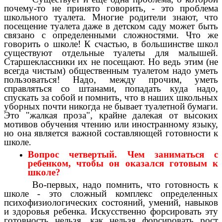
почему-то не принято говорить, - это проблема
школьного туалета. Многие родители знают, что
посещение туалета даже в детском саду может быть
связано с определенными сложностями. Что же
говорить о школе! К счастью, в большинстве школ
существуют отдельные туалеты для малышей.
Старшеклассники их не посещают. Но ведь этим (не
всегда чистым) общественным туалетом надо уметь
пользоваться! Надо, между прочим, уметь
справляться со штанами, попадать куда надо,
спускать за собой и помнить, что в наших школьных
уборных почти никогда не бывает туалетной бумаги.
Это "жалкая проза", крайне далекая от высоких
мотивов обучения чтению или иностранному языку,
но она является важной составляющей готовности к
школе.
Вопрос четвертый. Чем заниматься с
ребенком, чтобы он оказался готовым к
школе?
Во-первых, надо помнить, что готовность к
школе - это сложный комплекс определенных
психофизиологических состояний, умений, навыков
и здоровья ребенка. Искусственно форсировать эту
готовность нельзя, как нельзя форсировать рост