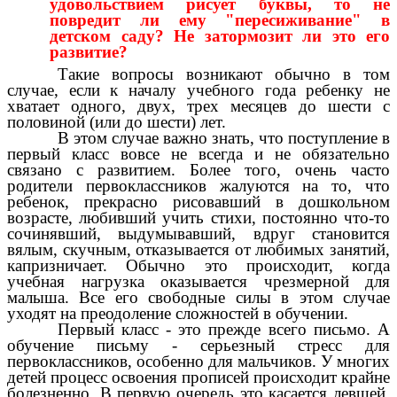
удовольствием рисует буквы, то не
повредит ли ему "пересиживание" в
детском саду? Не затормозит ли это его
развитие?
Такие вопросы возникают обычно в том
случае, если к началу учебного года ребенку не
хватает одного, двух, трех месяцев до шести с
половиной (или до шести) лет.
В этом случае важно знать, что поступление в
первый класс вовсе не всегда и не обязательно
связано с развитием. Более того, очень часто
родители первоклассников жалуются на то, что
ребенок, прекрасно рисовавший в дошкольном
возрасте, любивший учить стихи, постоянно что-то
сочинявший, выдумывавший, вдруг становится
вялым, скучным, отказывается от любимых занятий,
капризничает. Обычно это происходит, когда
учебная нагрузка оказывается чрезмерной для
малыша. Все его свободные силы в этом случае
уходят на преодоление сложностей в обучении.
Первый класс - это прежде всего письмо. А
обучение письму - серьезный стресс для
первоклассников, особенно для мальчиков. У многих
детей процесс освоения прописей происходит крайне
болезненно. В первую очередь это касается левшей,