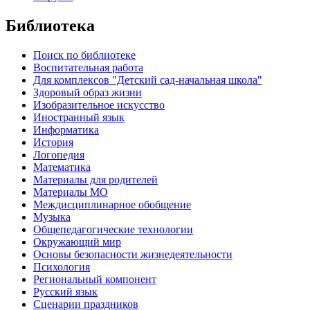
Библиотека
Поиск по библиотеке
Воспитательная работа
Для комплексов "Детский сад-начальная школа"
Здоровый образ жизни
Изобразительное искусство
Иностранный язык
Информатика
История
Логопедия
Математика
Материалы для родителей
Материалы МО
Междисциплинарное обобщение
Музыка
Общепедагогические технологии
Окружающий мир
Основы безопасности жизнедеятельности
Психология
Региональный компонент
Русский язык
Сценарии праздников