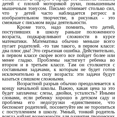
детей с плохой моторикой руки, повышенным
мышечным тонусом. Письмо отнимает столько сил,
что у детей часто наблюдается регресс в
изобразительном творчестве, в рисунках - это
смежные с письмом виды деятельности.
Кроме того, надо помнить, что детей,
поступивших в школу раньше положенного
возраста, подкарауливают сложности в курсе
математики. Математика обычно меньше всего
пугает родителей. -то там такого, в первом классе:
два плюс два! Это серьезная ошибка. Действительно,
в первом классе скорее всего все пойдет более или
менее гладко. Проблемы настигнут ребенка во
втором и в третьем классе. Там он столкнется с
составными задачами, к которым не будет готов
исключительно в силу возраста: эти задачи будут
казаться слишком сложными.
Возрастной разрыв обычно преодолевается к
концу начальной школы. Важно, какая цена за это
будет заплачена: слезы, двойки, усталость? Иными
словами, если ребенку хорошо в детском саду и
проблема его недогрузки -единственное, что
беспокоит родителей, посоветуйте им не торопиться
с поступлением в школу. Умный, тонкий родитель
всегда найдет возможности для развития творческих