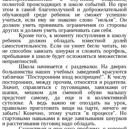
полнотой происходящих в школе событий. Но при
этом в самой благополучной и доброжелательной
обучающей среде ребенок не сможет успешно
учиться, если ему не знакомо слово "нельзя". Он
должен уметь принимать ограничения со стороны
других и должен уметь ограничивать сам себя.
Кроме того, к моменту поступления в школу
ребенок должен обладать известной долей
самостоятельности. Если он умеет бегло читать, но
не способен завязать шнурки и сложить портфель,
пребывание в школе будет осложняться множеством
неприятностей.
Школа начинается с раздевалки. На дверях
большинства наших учебных заведений красуются
таблички "Посторонним вход воспрещен!". К числу
посторонних, между прочим, относятся и родители.
Значит, справляться с пуговицами, завязками от
шапки, мешком для сменной обуви малышу
предстоит самому, да еще и в коллективной
сутолоке. А ведь важно не опоздать на урок,
правильно приготовить вещи на парте, ничего не
забыть! Конечно, этому учатся "в процессе". Но
стартовыми навыками в виде завязывания шнурков
и расстегивания пуговиц надо обладать.
Существует и еще одна проблема, о которой