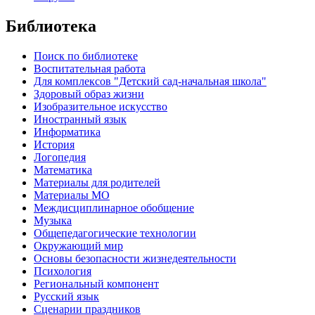
Библиотека
Поиск по библиотеке
Воспитательная работа
Для комплексов "Детский сад-начальная школа"
Здоровый образ жизни
Изобразительное искусство
Иностранный язык
Информатика
История
Логопедия
Математика
Материалы для родителей
Материалы МО
Междисциплинарное обобщение
Музыка
Общепедагогические технологии
Окружающий мир
Основы безопасности жизнедеятельности
Психология
Региональный компонент
Русский язык
Сценарии праздников