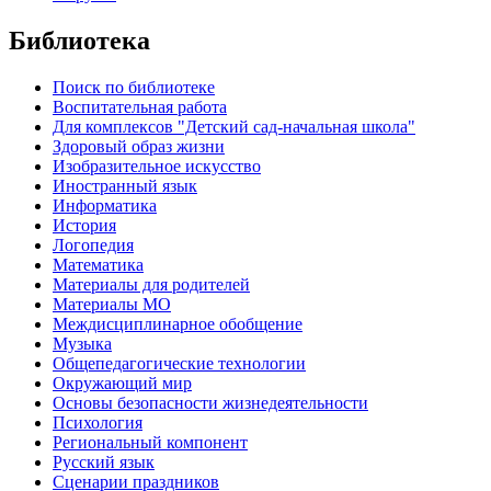
Библиотека
Поиск по библиотеке
Воспитательная работа
Для комплексов "Детский сад-начальная школа"
Здоровый образ жизни
Изобразительное искусство
Иностранный язык
Информатика
История
Логопедия
Математика
Материалы для родителей
Материалы МО
Междисциплинарное обобщение
Музыка
Общепедагогические технологии
Окружающий мир
Основы безопасности жизнедеятельности
Психология
Региональный компонент
Русский язык
Сценарии праздников