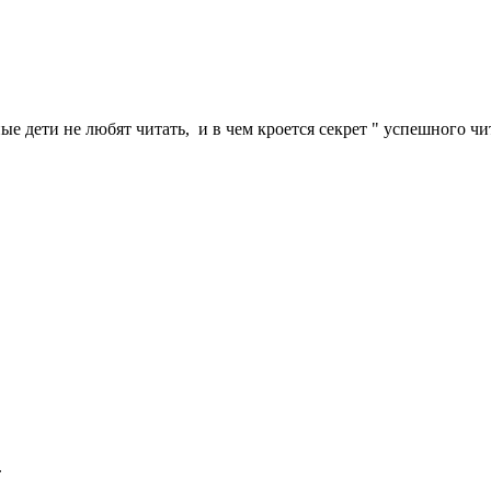
 дети не любят читать, и в чем кроется секрет " успешного чита
.