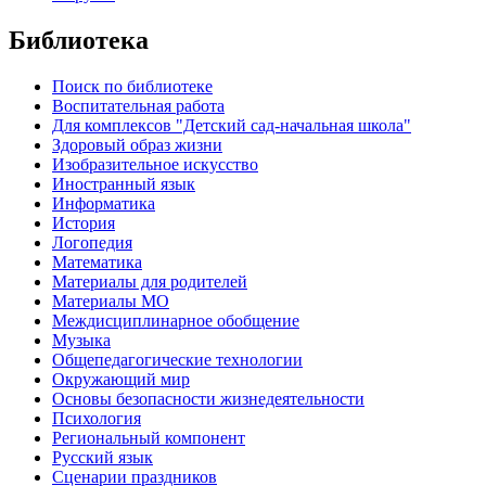
Библиотека
Поиск по библиотеке
Воспитательная работа
Для комплексов "Детский сад-начальная школа"
Здоровый образ жизни
Изобразительное искусство
Иностранный язык
Информатика
История
Логопедия
Математика
Материалы для родителей
Материалы МО
Междисциплинарное обобщение
Музыка
Общепедагогические технологии
Окружающий мир
Основы безопасности жизнедеятельности
Психология
Региональный компонент
Русский язык
Сценарии праздников