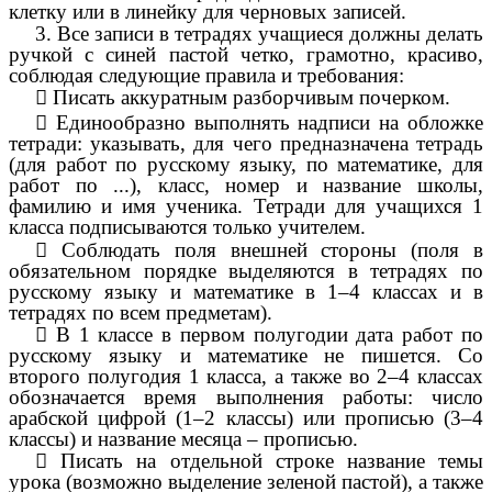
клетку или в линейку для черновых записей.
3. Все записи в тетрадях учащиеся должны делать
ручкой с синей пастой четко, грамотно, красиво,
соблюдая следующие правила и требования:

Писать аккуратным разборчивым почерком.

Единообразно выполнять надписи на обложке
тетради: указывать, для чего предназначена тетрадь
(для работ по русскому языку, по математике, для
работ по ...), класс, номер и название школы,
фамилию и имя ученика. Тетради для учащихся 1
класса подписываются только учителем.

Соблюдать поля внешней стороны (поля в
обязательном порядке выделяются в тетрадях по
русскому языку и математике в 1–4 классах и в
тетрадях по всем предметам).

В 1 классе в первом полугодии дата работ по
русскому языку и математике не пишется. Со
второго полугодия 1 класса, а также во 2–4 классах
обозначается время выполнения работы: число
арабской цифрой (1–2 классы) или прописью (3–4
классы) и название месяца – прописью.

Писать на отдельной строке название темы
урока (возможно выделение зеленой пастой), а также