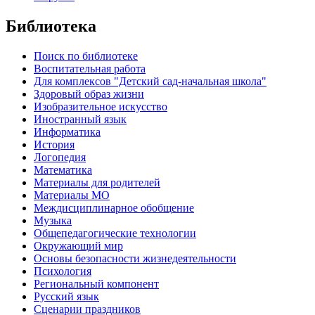
Библиотека
Поиск по библиотеке
Воспитательная работа
Для комплексов "Детский сад-начальная школа"
Здоровый образ жизни
Изобразительное искусство
Иностранный язык
Информатика
История
Логопедия
Математика
Материалы для родителей
Материалы МО
Междисциплинарное обобщение
Музыка
Общепедагогические технологии
Окружающий мир
Основы безопасности жизнедеятельности
Психология
Региональный компонент
Русский язык
Сценарии праздников