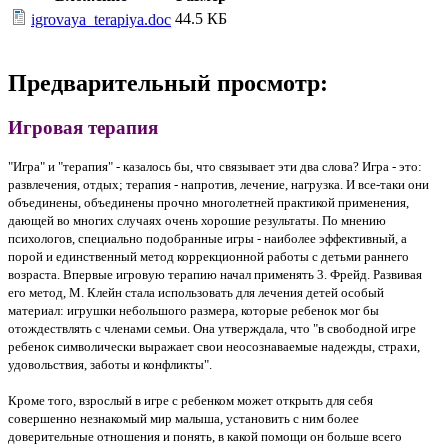
44.5 КБ
igrovaya_terapiya.doc
Предварительный просмотр:
Игровая терапия
"Игра" и "терапия" - казалось бы, что связывает эти два слова? Игра - это:
развлечения, отдых; терапия - напротив, лечение, нагрузка. И все-таки они
объединены, объединены прочно многолетней практикой применения,
дающей во многих случаях очень хорошие результаты. По мнению
психологов, специально подобранные игры - наиболее эффективный, а
порой и единственный метод коррекционной работы с детьми раннего
возраста. Впервые игровую терапию начал применять 3. Фрейд. Развивая
его метод, М. Клейн стала использовать для лечения детей особый
материал: игрушки небольшого размера, которые ребенок мог бы
отождествлять с членами семьи. Она утверждала, что "в свободной игре
ребенок символически выражает свои неосознаваемые надежды, страхи,
удовольствия, заботы и конфликты".
Кроме того, взрослый в игре с ребенком может открыть для себя
совершенно незнакомый мир малыша, установить с ним более
доверительные отношения и понять, в какой помощи он больше всего