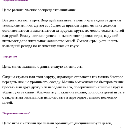
"Броуновское движение"
Цель: развить умение распределять внимание.
Все дети встают в круг. Ведущий вкатывает в центр круга один за другим
теннисные мячики. Детям сообщаются правила игры: мячи не должны
останавливаться и выкатываться за пределы круга, их можно толкать ногой
или рукой. Если участники успешно выполняют правила игры, ведущий
вкатывает дополнительное количество мячей. Смысл игры - установить
командный рекорд по количеству мячей в круге.
"Передай мяч"
Цель: снять излишнюю двигательную активность.
Сидя на стульях или стоя в кругу, играющие стараются как можно быстрее
передать мяч, не уронив его, соседу. Можно в максимально быстром темпе
бросать мяч друг другу или передавать его, повернувшись спиной в круг и
убрав руки за спину. Усложнить упражнение можно, попросив детей играть
с закрытыми глазами, или использовать в игре одновременно несколько
мячей.
"Запрещенное движение"
Цель: игра с четкими правилами организует, дисциплинирует детей,