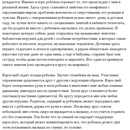
нуждается. Именно в игре ребенок отражает то, что происходит с ним в
реальной жизни. Здесь сразу становятся заметны его конфликты с
окружающим миром, проблемы контактов со сверстниками, его реакции и
чувства. Играть с гиперактивным ребенком нужно много: дома, в детском
саду, но лучше всего начать со специальных занятий в кабинете психолога,
где бы родители вместе с ребенком научились это делать правильно. В
некоторых центрах сейчас даже открылись так называемые лекотеки -
библиотеки игрушек для детей с особыми потребностями, в которых также
работают психологи, педагоги, музыкальные терапевты. Детишки здесь
играют, отдыхают и лечатся одновременно, а рядом обязательно находятся
взрослые (лучше даже не одна мама, а еще и бабушка, старшие брат или
сестра), чтобы дома потом повторить и закрепить. Вот один из примеров
такого занятия (оно проводится в кругу на ковриках).
Взрослый сидит позади ребенка. Звучит спокойная музыка. Участники
упражнения здороваются друг с другом следующим образом. Взрослый
берет попеременно руки и ноги ребенка и выполняет ими любые плавные
движения, имитируя жесты приветствии. Затем круг становится более
плотным (участники сдвигаются). По кругу передается мяч или любая
другая игрушка. Родитель, сидящий за ребенком, может передавать мяч
вместе с ребенком, держа его руки в своих. Поскольку круг совсем
небольшой, мяч очень скоро возвращается к малышу, и он учится отдавать
его без сожаления. Тем более что за спиной он ощущает поддержку
взрослого, который может комментировать все, что ребенок делает, при
этом поглаживать малыша по спинке, по головке.