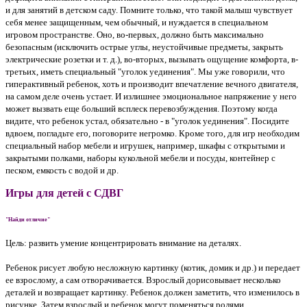
и для занятий в детском саду. Помните только, что такой малыш чувствует
себя менее защищенным, чем обычный, и нуждается в специальном
игровом пространстве. Оно, во-первых, должно быть максимально
безопасным (исключить острые углы, неустойчивые предметы, закрыть
электрические розетки и т. д.), во-вторых, вызывать ощущение комфорта, в-
третьих, иметь специальный "уголок уединения". Мы уже говорили, что
гиперактивный ребенок, хоть и производит впечатление вечного двигателя,
на самом деле очень устает. И излишнее эмоциональное напряжение у него
может вызвать еще больший всплеск перевозбуждения. Поэтому когда
видите, что ребенок устал, обязательно - в "уголок уединения". Посидите
вдвоем, погладьте его, поговорите негромко. Кроме того, для игр необходим
специальный набор мебели и игрушек, например, шкафы с открытыми и
закрытыми полками, наборы кукольной мебели и посуды, контейнер с
песком, емкость с водой и др.
Игры для детей с СДВГ
"Найди отличие"
Цель: развить умение концентрировать внимание на деталях.
Ребенок рисует любую несложную картинку (котик, домик и др.) и передает
ее взрослому, а сам отворачивается. Взрослый дорисовывает несколько
деталей и возвращает картинку. Ребенок должен заметить, что изменилось в
рисунке. Затем взрослый и ребенок могут поменяться ролями.