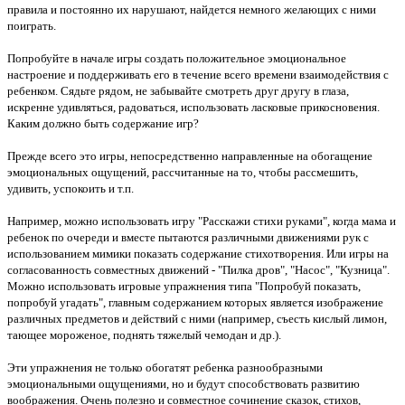
правила и постоянно их нарушают, найдется немного желающих с ними
поиграть.
Попробуйте в начале игры создать положительное эмоциональное
настроение и поддерживать его в течение всего времени взаимодействия с
ребенком. Сядьте рядом, не забывайте смотреть друг другу в глаза,
искренне удивляться, радоваться, использовать ласковые прикосновения.
Каким должно быть содержание игр?
Прежде всего это игры, непосредственно направленные на обогащение
эмоциональных ощущений, рассчитанные на то, чтобы рассмешить,
удивить, успокоить и т.п.
Например, можно использовать игру "Расскажи стихи руками", когда мама и
ребенок по очереди и вместе пытаются различными движениями рук с
использованием мимики показать содержание стихотворения. Или игры на
согласованность совместных движений - "Пилка дров", "Насос", "Кузница".
Можно использовать игровые упражнения типа "Попробуй показать,
попробуй угадать", главным содержанием которых является изображение
различных предметов и действий с ними (например, съесть кислый лимон,
тающее мороженое, поднять тяжелый чемодан и др.).
Эти упражнения не только обогатят ребенка разнообразными
эмоциональными ощущениями, но и будут способствовать развитию
воображения. Очень полезно и совместное сочинение сказок, стихов,