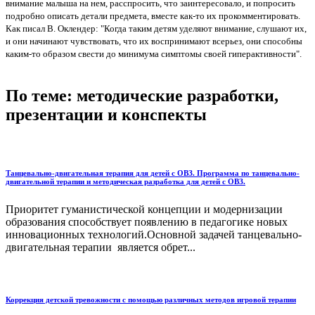
внимание малыша на нем, расспросить, что заинтересовало, и попросить
подробно описать детали предмета, вместе как-то их прокомментировать.
Как писал В. Оклендер: "Когда таким детям уделяют внимание, слушают их,
и они начинают чувствовать, что их воспринимают всерьез, они способны
каким-то образом свести до минимума симптомы своей гиперактивности".
По теме: методические разработки,
презентации и конспекты
Танцевально-двигательная терапия для детей с ОВЗ. Программа по танцевально-
двигательной терапии и методическая разработка для детей с ОВЗ.
Приоритет гуманистической концепции и модернизации
образования способствует появлению в педагогике новых
инновационных технологий.Основной задачей танцевально-
двигательная терапии является обрет...
Коррекция детской тревожности с помощью различных методов игровой терапии