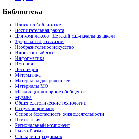
Библиотека
Поиск по библиотеке
Воспитательная работа
Для комплексов "Детский сад-начальная школа"
Здоровый образ жизни
Изобразительное искусство
Иностранный язык
Информатика
История
Логопедия
Математика
Материалы для родителей
Материалы МО
Междисциплинарное обобщение
Музыка
Общепедагогические технологии
Окружающий мир
Основы безопасности жизнедеятельности
Психология
Региональный компонент
Русский язык
Сценарии праздников