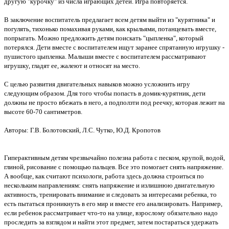
другую "курочку" из числа играющих детей. Игра повторяется.
В заключение воспитатель предлагает всем детям выйти из "курятника" и
погулять, тихонько помахивая руками, как крыльями, потанцевать вместе,
попрыгать. Можно предложить детям поискать "цыпленка", который
потерялся. Дети вместе с воспитателем ищут заранее спрятанную игрушку -
пушистого цыпленка. Малыши вместе с воспитателем рассматривают
игрушку, гладят ее, жалеют и относят на место.
С целью развития двигательных навыков можно усложнить игру
следующим образом. Для того чтобы попасть в домик-курятник, дети
должны не просто вбежать в него, а подползти под реечку, которая лежит на
высоте 60-70 сантиметров.
Авторы: Г.В. Болотовский, Л.С. Чутко, Ю.Д. Кропотов
Гиперактивным детям чрезвычайно полезна работа с песком, крупой, водой,
глиной, рисование с помощью пальцев. Все это помогает снять напряжение.
А вообще, как считают психологи, работа здесь должна строиться по
нескольким направлениям: снять напряжение и излишнюю двигательную
активность, тренировать внимание и следовать за интересами ребенка, то
есть пытаться проникнуть в его мир и вместе его анализировать. Например,
если ребенок рассматривает что-то на улице, взрослому обязательно надо
проследить за взглядом и найти этот предмет, затем постараться удержать