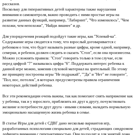
рассказов.
Поскольку для гиперактивных детей характерны также нарушения
внимания и самоконтроля, важно проводить с ними простые игры на
развитие данных функций, например, "Лабиринт", "Что изменилось", "Чем
похожи, чем непохожи", "Найди лишнее" и др.
Для упорядочения реакций подойдут такие игры, как "Успевай-ка".
Содержание игры сводится к тому, что взрослый договаривается с
ребенком о том, что будет называть разные цифры, кроме одной, например,
семерки, и ребенок должен следить и сказать "Стоп", если она произнесена.
Можно усложнять правила: "Стоп" говорить только в том случае, если
перед цифрой "7" называлась цифра "6". Поддержать интерес ребенка к
данной игре можно, заменив слуховой материал на зрительный. По этому
же принципу построены игры "Не подражай", ""Да" и "Нет" не говорите",
"Пол, нос, потолок", в которых предусмотрены правила ограничения
некоторых действий ребенка.
Все эти рекомендации очень важны, так как помогают снять напряжение как
у ребенка, так и у взрослого, приблизить их друг к другу, почувствовать
желание и потребности друг друга - иными словами, наладить нормальную
эмоционально насыщенную жизнь ребенка в семье.
В статье Игры для детей с СДВГ дано несколько вариантов игр,
разработанных психологами специально для детей, страдающих синдромом
дефицита внимания с гиперактивностью. Они подходят и для занятий дома,