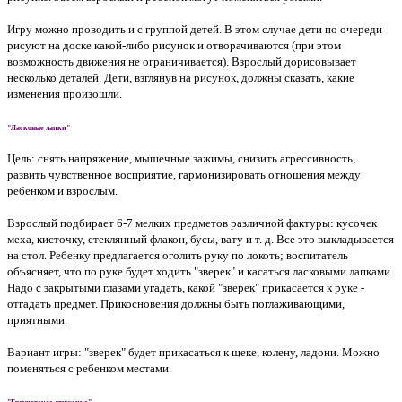
Игру можно проводить и с группой детей. В этом случае дети по очереди
рисуют на доске какой-либо рисунок и отворачиваются (при этом
возможность движения не ограничивается). Взрослый дорисовывает
несколько деталей. Дети, взглянув на рисунок, должны сказать, какие
изменения произошли.
"Ласковые лапки"
Цель: снять напряжение, мышечные зажимы, снизить агрессивность,
развить чувственное восприятие, гармонизировать отношения между
ребенком и взрослым.
Взрослый подбирает 6-7 мелких предметов различной фактуры: кусочек
меха, кисточку, стеклянный флакон, бусы, вату и т. д. Все это выкладывается
на стол. Ребенку предлагается оголить руку по локоть; воспитатель
объясняет, что по руке будет ходить "зверек" и касаться ласковыми лапками.
Надо с закрытыми глазами угадать, какой "зверек" прикасается к руке -
отгадать предмет. Прикосновения должны быть поглаживающими,
приятными.
Вариант игры: "зверек" будет прикасаться к щеке, колену, ладони. Можно
поменяться с ребенком местами.