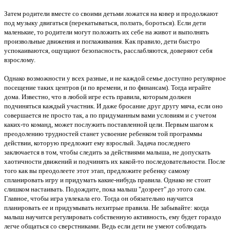
Затем родители вместе со своими детьми ложатся на ковер и продолжают
под музыку двигаться (перекатываться, ползать, бороться). Если дети
маленькие, то родители могут положить их себе на живот и выполнять
произвольные движения и поглаживания. Как правило, дети быстро
успокаиваются, ощущают безопасность, расслабляются, доверяют себя
взрослому.
Однако возможности у всех разные, и не каждой семье доступно регулярное
посещение таких центров (и по времени, и по финансам). Тогда играйте
дома. Известно, что в любой игре есть правила, которым должен
подчиняться каждый участник. И даже бросание друг другу мяча, если оно
совершается не просто так, а по придуманным вами условиям и с учетом
каких-то команд, может послужить поставленной цели. Первым шагом к
преодолению трудностей станет усвоение ребенком той программы
действии, которую предложит ему взрослый. Задача последнего
заключается в том, чтобы следить за действиями малыша, не допускать
хаотичности движений и подчинять их какой-то последовательности. После
того как вы преодолеете этот этап, предложите ребенку самому
спланировать игру и придумать какие-нибудь правила. Однако не стоит
слишком настаивать. Подождите, пока малыш "дозреет" до этого сам.
Главное, чтобы игра увлекала его. Тогда он обязательно научится
планировать ее и придумывать нехитрые правила. Не забывайте: когда
малыш научится регулировать собственную активность, ему будет гораздо
легче общаться со сверстниками. Ведь если дети не умеют соблюдать