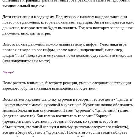
сплачивает играющих, развивает быстроту реакции и вызывает здоровый
эмоциональный подъем.
Дети стоят лицом к ведущему. Под музыку с началом каждого такта они
повторяют движения, которые показывает ведущий. Затем выбирается одно
движение, которое нельзя будет выполнить. Тот, кто повторит запрещенное
движение, выходит из игры.
Вместо показа движения можно называть вслух цифры. Участники игры
повторяют хорошо все цифры, кроме одной, запрещенной, например,
цифры "пять". Когда дети ее услышат, они должны будут хлопать в ладоши
(или покружиться на месте).
"Коршун"
Цель: развить внимание, быстроту реакции, умение следовать инструкции
взрослого, обучить навыкам взаимодействия с детьми.
Воспитатель надевает шапочку курочки и говорит, что все дети - "цыплята"
- живут вместе с мамой-курочкой в курятнике. Курятник можно обозначить
мягкими блоками или стульчиками. Затем "курочка" с "цыплятами" гуляют
(ходят по комнате). Как только воспитатель говорит: "Коршун"
(предварительно с детьми проводится беседа, во время которой им
объясняется, кто такой коршун и почему цыплятам следует его избегать),
все дети бегут обратно в "курятник". После этого воспитатель выбирает