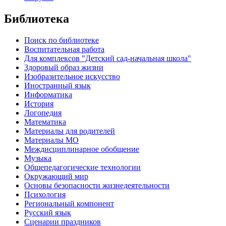
Библиотека
Поиск по библиотеке
Воспитательная работа
Для комплексов "Детский сад-начальная школа"
Здоровый образ жизни
Изобразительное искусство
Иностранный язык
Информатика
История
Логопедия
Математика
Материалы для родителей
Материалы МО
Междисциплинарное обобщение
Музыка
Общепедагогические технологии
Окружающий мир
Основы безопасности жизнедеятельности
Психология
Региональный компонент
Русский язык
Сценарии праздников