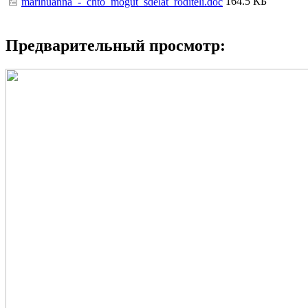
164.5 КБ
marihuanna_-_chto_mogut_sdelat_roditeli.doc
Предварительный просмотр: