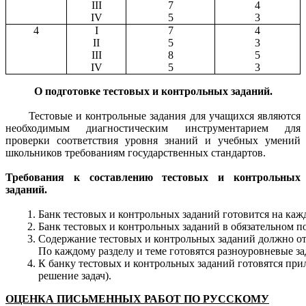
III
7
4
IV
5
3
4
I
7
4
II
5
3
III
8
5
IV
5
3
О подготовке тестовых и контрольных заданий.
Тестовые и контрольные задания для учащихся являются
необходимым диагностическим инструментарием для
проверки соответствия уровня знаний и учебных умений
школьников требованиям государственных стандартов.
Требования к составлению тестовых и контрольных
заданий.
Банк
тестовых
и
контрольных
заданий
готовится
на
каж
Банк
тестовых
и
контрольных
заданий
в
обязательном
п
Содержание
тестовых
и
контрольных
заданий
должно
о
По
каждому
разделу
и
теме
готовятся
разноуровневые
з
К
банку
тестовых
и
контрольных
заданий
готовятся
при
решение
задач
).
ОЦЕНКА ПИСЬМЕННЫХ РАБОТ ПО РУССКОМУ