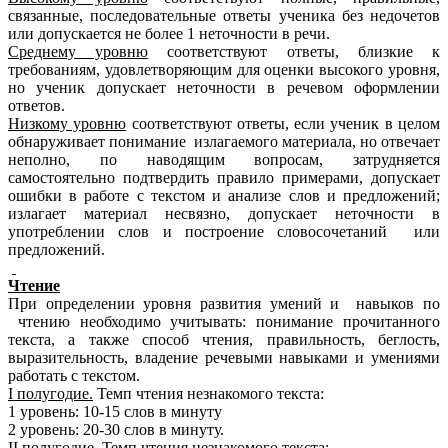
связанные, последовательные ответы ученика без недочетов
или допускается не более 1 неточности в речи.
Среднему уровню
соответствуют ответы, близкие к
требованиям, удовлетворяющим для оценки высокого уровня,
но ученик допускает неточности в речевом оформлении
ответов.
Низкому уровню
соответствуют ответы, если ученик в целом
обнаруживает понимание излагаемого материала, но отвечает
неполно, по наводящим вопросам, затрудняется
самостоятельно подтвердить правило примерами, допускает
ошибки в работе с текстом и анализе слов и предложений;
излагает материал несвязно, допускает неточности в
употреблении слов и построение словосочетаний или
предложений.
Чтение
При определении уровня развития умений и навыков по
чтению необходимо учитывать: понимание прочитанного
текста, а также способ чтения, правильность, беглость,
выразительность, владение речевыми навыками и умениями
работать с текстом.
I полугодие.
Темп чтения незнакомого текста:
1 уровень: 10-15 слов в минуту
2 уровень: 20-30 слов в минуту.
II полугодие
. Темп чтения незнакомого текста: