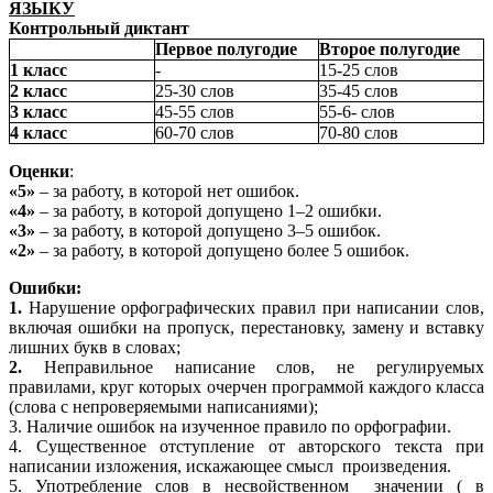
ЯЗЫКУ
Контрольный диктант
Первое полугодие
Второе полугодие
1 класс
-
15-25 слов
2 класс
25-30 слов
35-45 слов
3 класс
45-55 слов
55-6- слов
4 класс
60-70 слов
70-80 слов
Оценки
:
«5»
– за работу, в которой нет ошибок.
«4»
– за работу, в которой допущено 1–2 ошибки.
«3»
– за работу, в которой допущено 3–5 ошибок.
«2»
– за работу, в которой допущено более 5 ошибок.
Ошибки:
1.
Нарушение орфографических правил при написании слов,
включая ошибки на пропуск, перестановку, замену и вставку
лишних букв в словах;
2.
Неправильное написание слов, не регулируемых
правилами, круг которых очерчен программой каждого класса
(слова с непроверяемыми написаниями);
3. Наличие ошибок на изученное правило по орфографии.
4. Существенное отступление от авторского текста при
написании изложения, искажающее смысл произведения.
5. Употребление слов в несвойственном значении ( в