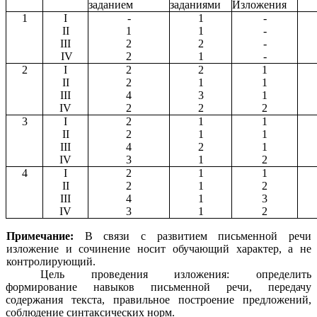
заданием
заданиями
Изложения
1
I
-
1
-
II
1
1
-
III
2
2
-
IV
2
1
-
2
I
2
2
1
II
2
1
1
III
4
3
1
IV
2
2
2
3
I
2
1
1
II
2
1
1
III
4
2
1
IV
3
1
2
4
I
2
1
1
II
2
1
2
III
4
1
3
IV
3
1
2
Примечание:
В связи с развитием письменной речи
изложение и сочинение носит обучающий характер, а не
контролирующий.
Цель проведения изложения: определить
формирование навыков письменной речи, передачу
содержания текста, правильное построение предложений,
соблюдение синтаксических норм.