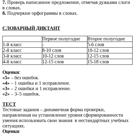
7.
Проверь написанное предложение, отмечая дужками слоги
в словах.
8.
Подчеркни орфограммы в словах.
СЛОВАРНЫЙ ДИКТАНТ
Первое полугодие
Второе полугодие
1-й класс
-
5-6 слов
2-й класс
8-10 слов
10-12 слов
3-й класс
10-12 слов
12-15 слов
4-й класс
12-15 слов
15-18 слов
Оценки
:
«5»
– без ошибок.
«4»
– 1 ошибка и 1 исправление.
«3»
– 2 ошибки и 1 исправление.
«2»
– 3–5 ошибок.
ТЕСТ
Тестовые задания – динамичная форма проверки,
направленная на установление уровня сформированности
умения использовать свои знания в нестандартных учебных
ситуациях.
Оценки
: