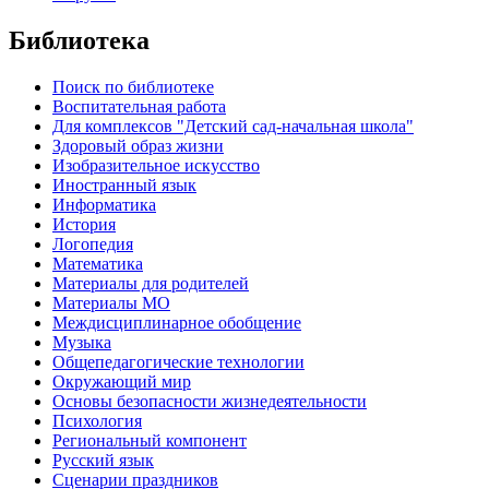
Библиотека
Поиск по библиотеке
Воспитательная работа
Для комплексов "Детский сад-начальная школа"
Здоровый образ жизни
Изобразительное искусство
Иностранный язык
Информатика
История
Логопедия
Математика
Материалы для родителей
Материалы МО
Междисциплинарное обобщение
Музыка
Общепедагогические технологии
Окружающий мир
Основы безопасности жизнедеятельности
Психология
Региональный компонент
Русский язык
Сценарии праздников