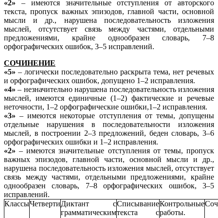
«2»
– имеются значительные отступления от авторского
текста, пропуск важных эпизодов, главной части, основной
мысли и др., нарушена последовательность изложения
мыслей, отсутствует связь между частями, отдельными
предложениями, крайне однообразен словарь, 7–8
орфографических ошибок, 3–5 исправлений.
СОЧИНЕНИЕ
«5»
– логически последовательно раскрыта тема, нет речевых
и орфографических ошибок, допущено 1–2 исправления.
«4»
– незначительно нарушена последовательность изложения
мыслей, имеются единичные (1–2) фактические и речевые
неточности, 1–2 орфографические ошибки,1–2 исправления.
«3»
– имеются некоторые отступления от темы, допущены
отдельные нарушения в последовательности изложения
мыслей, в построении 2–3 предложений, беден словарь, 3–6
орфографических ошибки и 1–2 исправления.
«2»
– имеются значительные отступления от темы, пропуск
важных эпизодов, главной части, основной мысли и др.,
нарушена последовательность изложения мыслей, отсутствует
связь между частями, отдельными предложениями, крайне
однообразен словарь, 7–8 орфографических ошибок, 3–5
исправлений.
Классы
Четверти
Диктант с
Списывание
Контрольные
Соч
грамматическим
текста с
работы.