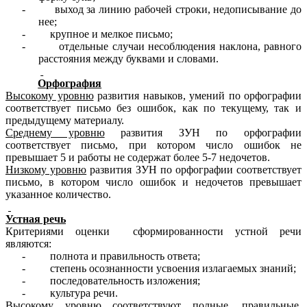
- выход за линию рабочей строки, недописывание до
нее;
- крупное и мелкое письмо;
- отдельные случаи несоблюдения наклона, равного
расстояния между буквами и словами.
Орфография
Высокому уровню
развития навыков, умений по орфографии
соответствует письмо без ошибок, как по текущему, так и
предыдущему материалу.
Среднему уровню
развития ЗУН по орфографии
соответствует письмо, при котором число ошибок не
превышает 5 и работы не содержат более 5-7 недочетов.
Низкому уровню
развития ЗУН по орфографии соответствует
письмо, в котором число ошибок и недочетов превышает
указанное количество.
Устная речь
Критериями оценки сформированности устной речи
являются:
- полнота и правильность ответа;
- степень осознанности усвоения излагаемых знаний;
- последовательность изложения;
- культура речи.
Высокому уровню
соответствуют полные, правильные,