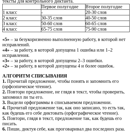
тексты для контрольного диктанта.
Первое полугодие
Второе полугодие
1 класс
-
20-30 слов
2 класс
30-35 слов
40-50 слов
3 класс
50-60 слов
60-65 слов
4 класс
65-75 слов
75-90 слов
«5»
– за безукоризненно выполненную работу, в которой нет
исправлений.
«4»
– за работу, в которой допущена 1 ошибка или 1–2
исправления.
«3»
– за работу, в которой допущены 2–3 ошибки.
«2»
– за работу, в которой допущены 4 и более ошибок.
АЛГОРИТМ СПИСЫВАНИЯ
1.
Прочитай предложение, чтобы понять и запомнить его
(орфоэпическое чтение).
2.
Повтори предложение, не глядя в текст, чтобы проверить,
запомнил ли ты его.
3.
Выдели орфограммы в списываемом предложении.
4.
Прочитай предложение так, как оно записано, то есть так,
как будешь его себе диктовать (орфографическое чтение).
5.
Повтори, глядя в текст, предложение так, как будешь его
писать.
6.
Пиши, диктуя себе, как проговаривал два последних раза.