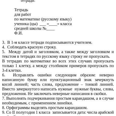
тетради:
Тетрадь
для работ
по математике (русскому языку)
ученика (цы) ___ «____» класса
средней школы №____
Ф.И.
3. В 1-м классе тетради подписываются учителем.
4. Соблюдать красную строку.
5. Между датой и заголовком, а также между заголовком и
текстом в тетрадях по русскому языку строку не пропускать.
В тетрадях по математике во всех этих случаях пропускать
только 1 клетку, а между столбиком примеров пропускать по
3-4 клетки.
6. Исправлять ошибки следующим образом: неверно
написанную букву или пунктуационный знак зачеркнуть
косой линией; часть слова, предложение – тонкой линией.
Вместо зачеркнутого написать нужные нужные буквы, слова,
предложения. Не заключать неверные написания в скобки.
7. Выполнять подчеркивания простым карандашом, а в случае
необходимым, с применением линейки.
8. Орфограммы выделять простым карандашом.
9. Со II полугодия 1 класса записывается дата: числа арабской