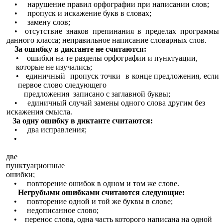
• нарушение правил орфографии при написании слов;
• пропуск и искажение букв в словах;
• замену слов;
• отсутствие знаков препинания в пределах программы
данного класса; неправильное написание словарных слов.
За ошибку в диктанте не считаются:
• ошибки на те разделы орфографии и пунктуации,
которые не изучались;
• единичный пропуск точки в конце предложения, если
первое слово следующего
предложения записано с заглавной буквы;
• единичный случай замены одного слова другим без
искажения смысла.
За одну ошибку в диктанте считаются:
• два исправления;
•
две
пунктуационные
ошибки;
• повторение ошибок в одном и том же слове.
Негрубыми ошибками считаются следующие:
• повторение одной и той же буквы в слове;
• недописанное слово;
• перенос слова, одна часть которого написана на одной