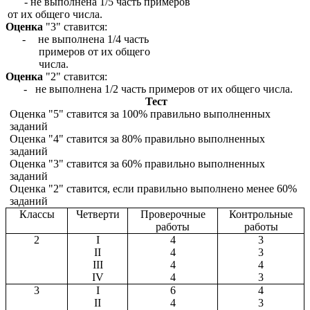
- не выполнена 1/5 часть примеров
от их общего числа.
Оценка
"3" ставится:
-
не выполнена 1/4 часть
примеров от их общего
числа.
Оценка
"2" ставится:
- не выполнена 1/2 часть примеров от их общего числа.
Тест
Оценка "5" ставится за 100% правильно выполненных
заданий
Оценка "4" ставится за 80% правильно выполненных
заданий
Оценка "3" ставится за 60% правильно выполненных
заданий
Оценка "2" ставится, если правильно выполнено менее 60%
заданий
Классы
Четверти
Проверочные
Контрольные
работы
работы
2
I
4
3
II
4
3
III
4
4
IV
4
3
3
I
6
4
II
4
3