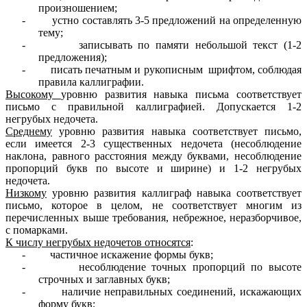
произношением;
- устно составлять 3-5 предложений на определенную
тему;
- записывать по памяти небольшой текст (1-2
предложения);
- писать печатным и рукописным шрифтом, соблюдая
правила каллиграфии.
Высокому
уровню развития навыка письма соответствует
письмо с правильной каллиграфией. Допускается 1-2
негрубых недочета.
Среднему
уровню развития навыка соответствует письмо,
если имеется 2-3 существенных недочета (несоблюдение
наклона, равного расстояния между буквами, несоблюдение
пропорций букв по высоте и ширине) и 1-2 негрубых
недочета.
Низкому
уровню развития каллиграф навыка соответствует
письмо, которое в целом, не соответствует многим из
перечисленных выше требования, небрежное, неразборчивое,
с помарками.
К числу негрубых недочетов относятся
:
- частичное искажение формы букв;
- несоблюдение точных пропорций по высоте
строчных и заглавных букв;
- наличие неправильных соединений, искажающих
форму букв;