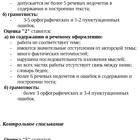
-
допускается не более 5 речевых недочетов в
содержании и построении текста;
б) грамотность:
-
3-5 орфографических и 1-2 пунктуационных
ошибок.
Оценка "2"
ставится:
а) по содержанию и речевому оформлению:
-
работа не соответствует теме;
-
имеются значительные отступления от авторской темы;
-
много фактических неточностей;
-
нарушена последовательность изложения мыслей;
-
во всех частях работы отсутствует связь между ними;
-
словарь беден;
-
более 6 речевых недочетов и ошибок в содержании и
построении теста;
б) грамотность:
-
более З орфографических и 3-4 пунктуационных
ошибок.
Контрольное
списывание
Оценка
"5"
ставится: