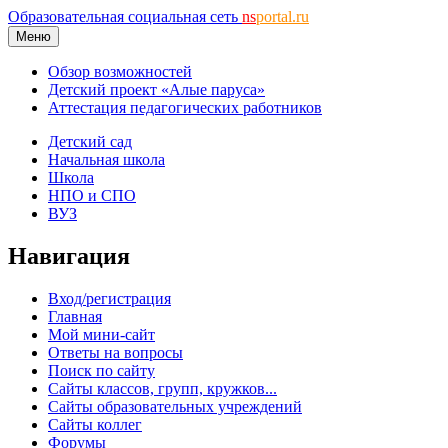
Образовательная социальная сеть
ns
portal.ru
Меню
Обзор возможностей
Детский проект «Алые паруса»
Аттестация педагогических работников
Детский сад
Начальная школа
Школа
НПО и СПО
ВУЗ
Навигация
Вход/регистрация
Главная
Мой мини-сайт
Ответы на вопросы
Поиск по сайту
Сайты классов, групп, кружков...
Сайты образовательных учреждений
Сайты коллег
Форумы