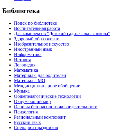
Библиотека
Поиск по библиотеке
Воспитательная работа
Для комплексов "Детский сад-начальная школа"
Здоровый образ жизни
Изобразительное искусство
Иностранный язык
Информатика
История
Логопедия
Математика
Материалы для родителей
Материалы МО
Междисциплинарное обобщение
Музыка
Общепедагогические технологии
Окружающий мир
Основы безопасности жизнедеятельности
Психология
Региональный компонент
Русский язык
Сценарии праздников