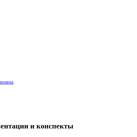
ировна
езентации и конспекты