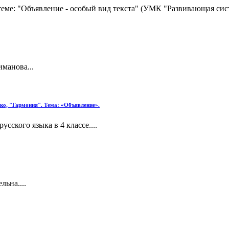
 теме: "Объявление - особый вид текста" (УМК "Развивающая сист
манова...
нко, "Гармония". Тема: «Объявление».
сского языка в 4 классе....
льна....