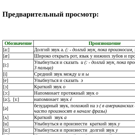
Предварительный просмотр:
Обозначение
Произношение
[a:]
Долгий звук а.
(: - долгий звук, пока произносим,
[æ]
Широко открыть рот, язык у нижних зубов и пр
Улыбнуться и сказать
и (: - долгий звук, пока пр
[i:]
3 пальца)
[i]
Средний звук между
и
и
ы
[e]
Улыбнуться и сказать
э
[ɔ]
Краткий звук
о
[ɔ:]
Напоминает протяжный звук
о
[ə:], [з:]
напоминает звук
ё
безударный звук, похожий на
э ( в американских
[ə]
часто произносят в начале фразы)
[ʌ]
Краткий звук
а
[u]
Улыбнуться и произнести краткий звук
у
[u:]
Улыбнуться и произнести долгий звук
у