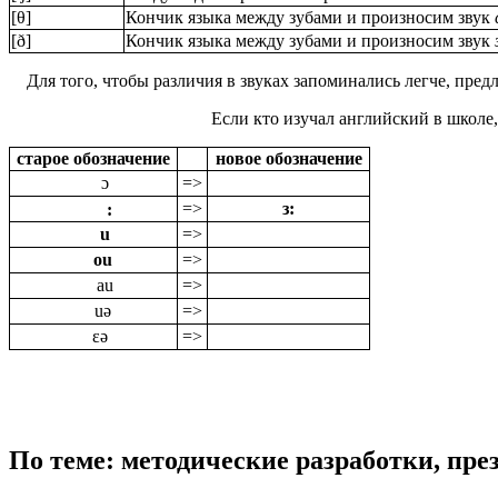
[θ]
Кончик языка между зубами и произносим звук
[ð]
Кончик языка между зубами и произносим звук
Для того, чтобы различия в звуках запоминались легче, предл
Если кто изучал английский в школе
старое обозначение
новое обозначение
ɔ
=>
=>
з:
:
u
=>
ou
=>
au
=>
uə
=>
ɛə
=>
По теме: методические разработки, пр