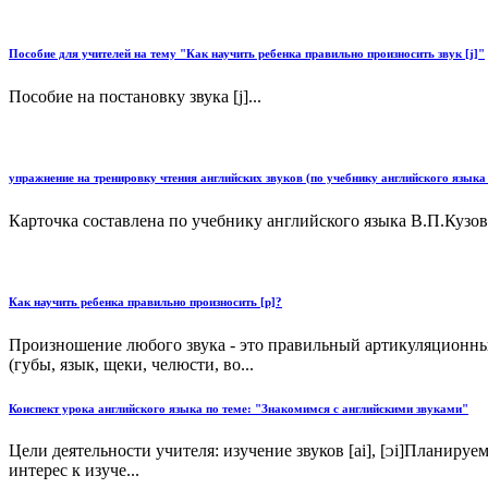
Пособие для учителей на тему "Как научить ребенка правильно произносить звук [j]"
Пособие на постановку звука [j]...
упражнение на тренировку чтения английских звуков (по учебнику английского языка 
Карточка составлена по учебнику английского языка В.П.Кузовле
Как научить ребенка правильно произносить [р]?
Произношение любого звука - это правильный артикуляционны
(губы, язык, щеки, челюсти, во...
Конспект урока английского языка по теме: "Знакомимся с английскими звуками"
Цели деятельности учителя: изучение звуков [ai], [ᴐi]Планируе
интерес к изуче...