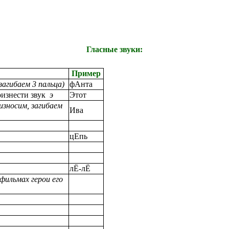
Гласные звуки:
Пример
 загибаем 3 пальца)
фАнта
оизнести звук
э
Этот
оизносим, загибаем
Ива
цЕпь
лЁ-лЁ
 фильмах герои его