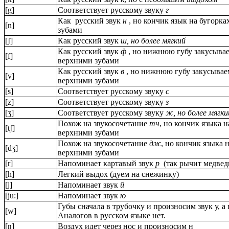
[g]
Соответствует русскому звуку
г
Как русский звук
н
, но кончик язык на бугорка
[n]
зубами
[ʃ]
Как русский звук
ш, но более мягкий
Как русский звук
ф
, но нижнюю губу закусывае
[f]
верхними зубами
Как русский звук
в
, но нижнюю губу закусывае
[v]
верхними зубами
[s]
Соответствует русскому звуку
с
[z]
Соответствует русскому звуку
з
[ʒ]
Соответствует русскому звуку
ж, но более мягки
Похож на звукосочетание
тч
, но кончик языка н
[tʃ]
верхними зубами
Похож на звукосочетание
дж
, но кончик языка н
[dʒ]
верхними зубами
[r]
Напоминает картавый звук
р
(так рычит медвед
[h]
Легкий выдох (дуем на снежинку)
[j]
Напоминает звук
й
[ju:]
Напоминает звук
ю
Губы сначала в трубочку и произносим звук у, а
[w]
Аналогов в русском языке нет.
[ŋ]
Воздух идет через нос и произносим н