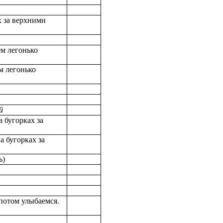
х за верхними
м легонько
м легонько
й
а бугорках за
а бугорках за
ь)
 потом улыбаемся.