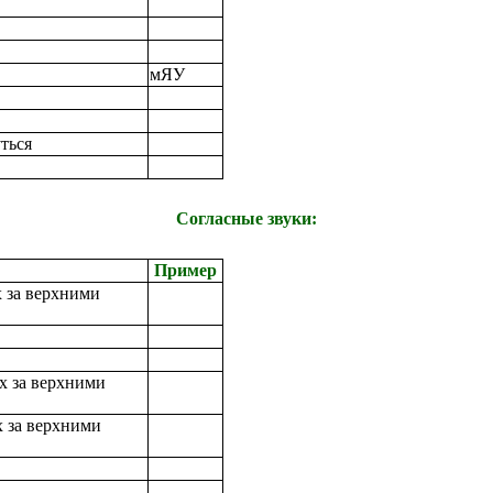
мЯУ
ться
Согласные звуки:
Пример
х за верхними
ах за верхними
х за верхними