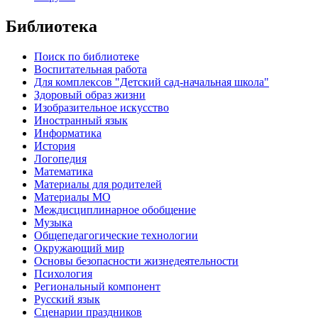
Библиотека
Поиск по библиотеке
Воспитательная работа
Для комплексов "Детский сад-начальная школа"
Здоровый образ жизни
Изобразительное искусство
Иностранный язык
Информатика
История
Логопедия
Математика
Материалы для родителей
Материалы МО
Междисциплинарное обобщение
Музыка
Общепедагогические технологии
Окружающий мир
Основы безопасности жизнедеятельности
Психология
Региональный компонент
Русский язык
Сценарии праздников