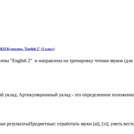
В.П.Кузовлева "English 2" (2 класс)
ва "English 2" и направлена на тренировку чтения звуков (для п
й уклад. Артикуляционный уклад - это определенное положение
мые результатыПредметные: отработать звуки [ai], [ᴐi], уметь в