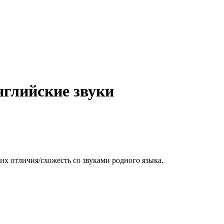
нглийские звуки
их отличия/схожесть со звуками родного языка.