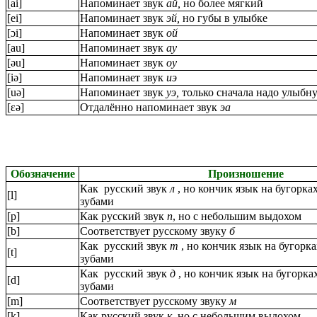
[ai]
Напоминает звук
ай,
но более мягкий
[ei]
Напоминает звук
эй,
но губы в улыбке
[ɔi]
Напоминает звук
ой
[au]
Напоминает звук
ау
[əu]
Напоминает звук
оу
[iə]
Напоминает звук
иэ
[uə]
Напоминает звук
уэ,
только сначала надо улыбну
[ɛə]
Отдалённо напоминает звук
эа
Обозначение
Произношение
Как русский звук
л
, но кончик язык на бугорка
[l]
зубами
[p]
Как русский звук
п
, но с небольшим выдохом
[b]
Соответствует русскому звуку
б
Как русский звук
т
, но кончик язык на бугорк
[t]
зубами
Как русский звук
д
, но кончик язык на бугорка
[d]
зубами
[m]
Соответствует русскому звуку
м
[k]
Как русский звук
к
, но с небольшим выдохом