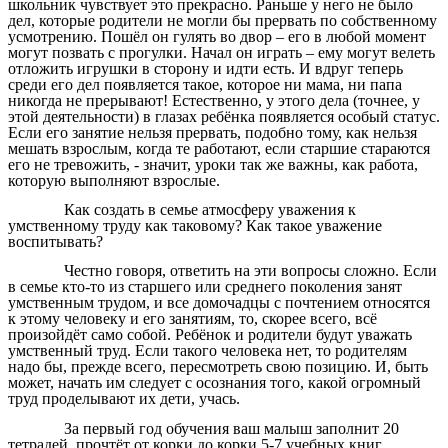
школьник чувствует это прекрасно. Раньше у него не было
дел, которые родители не могли бы прервать по собственному
усмотрению. Пошёл он гулять во двор – его в любой момент
могут позвать с прогулки. Начал он играть – ему могут велеть
отложить игрушки в сторону и идти есть. И вдруг теперь
среди его дел появляется такое, которое ни мама, ни папа
никогда не прерывают! Естественно, у этого дела (точнее, у
этой деятельности) в глазах ребёнка появляется особый статус.
Если его занятие нельзя прервать, подобно тому, как нельзя
мешать взрослым, когда те работают, если старшие стараются
его не тревожить, - значит, уроки так же важны, как работа,
которую выполняют взрослые.
Как создать в семье атмосферу уважения к
умственному труду как таковому? Как такое уважение
воспитывать?
Честно говоря, ответить на эти вопросы сложно. Если
в семье кто-то из старшего или среднего поколения занят
умственным трудом, и все домочадцы с почтением относятся
к этому человеку и его занятиям, то, скорее всего, всё
произойдёт само собой. Ребёнок и родители будут уважать
умственный труд. Если такого человека нет, то родителям
надо бы, прежде всего, пересмотреть свою позицию. И, быть
может, начать им следует с осознания того, какой огромный
труд проделывают их дети, учась.
За первый год обучения ваш малыш заполнит 20
тетрадей, прочтёт от корки до корки 5-7 учебных книг,