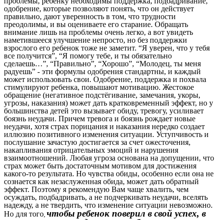
проблемы, ребенку необходимы поддержка, подбадривание,
одобрение, которые позволяют понять, что он действует
правильно, дают уверенность в том, что трудности
преодолимы, и вы оцениваете его старание. Обращать
внимание лишь на проблемы очень легко, а вот увидеть
наметившееся улучшение непросто, но без поддержки
взрослого его ребенок тоже не заметит. “Я уверен, что у тебя
все получится”, “Я помогу тебе, и ты обязательно
сделаешь…”, “Правильно”, “Хорошо”, “Молодец, ты меня
радуешь” - эти формулы одобрения стандартны, и каждый
может использовать свои. Одобрение, поддержка и похвала
стимулируют ребенка, повышают мотивацию. Жестокое
обращение (негативное подстёгивание, замечания, укоры,
угрозы, наказания) может дать кратковременный эффект, но у
большинства детей это вызывает обиду, тревогу, усиливает
боязнь неудачи. Причем тревога и боязнь рождает новые
неудачи, хотя страх порицания и наказания нередко создает
иллюзию позитивного изменения ситуации. Уступчивость и
послушание зачастую достигается за счет ожесточения,
накапливания отрицательных эмоций и нарушения
взаимоотношений. Любая угроза основана на допущении, что
страх может быть достаточным мотивом для достижения
какого-то результата. Но чувства обиды, особенно если она не
сознается как незаслуженная обида, может дать обратный
эффект. Поэтому я рекомендую Вам чаще хвалить, чем
осуждать, подбадривать, а не подчеркивать неудачи, вселять
надежду, а не твердить, что изменение ситуации невозможно.
чтобы ребенок поверил в свой успех, в
Но для того
,