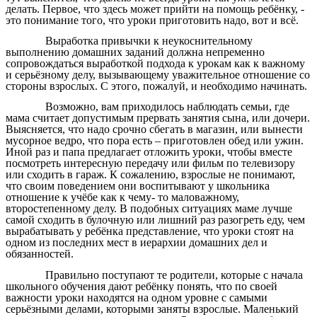
делать. Первое, что здесь может прийти на помощь ребёнку, -
это понимание того, что уроки приготовить надо, вот и всё.
Выработка привычки к неукоснительному
выполнению домашних заданий должна непременно
сопровождаться выработкой подхода к урокам как к важному
и серьёзному делу, вызывающему уважительное отношение со
стороны взрослых. С этого, пожалуй, и необходимо начинать.
Возможно, вам приходилось наблюдать семьи, где
мама считает допустимым прервать занятия сына, или дочери.
Выясняется, что надо срочно сбегать в магазин, или вынести
мусорное ведро, что пора есть – приготовлен обед или ужин.
Иной раз и папа предлагает отложить уроки, чтобы вместе
посмотреть интересную передачу или фильм по телевизору
или сходить в гараж. К сожалению, взрослые не понимают,
что своим поведением они воспитывают у школьника
отношение к учёбе как к чему- то маловажному,
второстепенному делу. В подобных ситуациях маме лучше
самой сходить в булочную или лишний раз разогреть еду, чем
вырабатывать у ребёнка представление, что уроки стоят на
одном из последних мест в иерархии домашних дел и
обязанностей.
Правильно поступают те родители, которые с начала
школьного обучения дают ребёнку понять, что по своей
важности уроки находятся на одном уровне с самыми
серьёзными делами, которыми заняты взрослые. Маленький