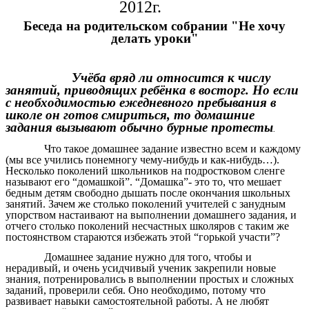
2012г.
Беседа на родительском собрании "Не хочу
делать уроки"
Учёба вряд ли относится к числу
занятий, приводящих ребёнка в восторг. Но если
с необходимостью ежедневного пребывания в
школе он готов смириться, то домашние
задания вызывают обычно бурные протесты
.
Что такое домашнее задание известно всем и каждому
(мы все учились понемногу чему-нибудь и как-нибудь…).
Несколько поколений школьников на подростковом сленге
называют его “домашкой”. “Домашка”- это то, что мешает
бедным детям свободно дышать после окончания школьных
занятий. Зачем же столько поколений учителей с занудным
упорством настаивают на выполнении домашнего задания, и
отчего столько поколений несчастных школяров с таким же
постоянством стараются избежать этой “горькой участи”?
Домашнее задание нужно для того, чтобы и
нерадивый, и очень усидчивый ученик закрепили новые
знания, потренировались в выполнении простых и сложных
заданий, проверили себя. Оно необходимо, потому что
развивает навыки самостоятельной работы. А не любят