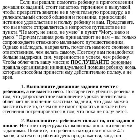
Если вы решили помогать ребенку в приготовлении
домашних заданий, стоит запастись терпением и выдумкой,
чтобы превратить занятие не в мучительную процедуру, а в
увлекательный способ общения и познания, приносящий
истинное удовольствие и пользу ребенку и вам. Представьте,
что вы вместе отправляетесь в непростое путешествие из
пункта “Не могу, не знаю, не умею” в пункт “Могу, знаю и
умею!” Причем главная роль принадлежит не вам – вы только
сопровождаете отважного маленького путешественника.
Однако наблюдать, направлять, помогать намного сложнее и
ответственнее, чем делать самому. Поэтому вам понадобится
больше выдержки, сил, уверенности в успехе, чем ребенку.
Чтобы облегчить вашу миссию
ПОСЛУШАЙТЕ
основные
правила организации индивидуальной помощи ребенку дома
,
которые способны принести ему действительно пользу, а не
вред.
Выполняйте домашние задания вместе с
ребенком, а не вместо него
. Постарайтесь убедить ребенка в
том, что добросовестное выполнение уроков значительно
облегчает выполнение классных заданий, что дома можно
выяснить все то, о чем он не смог спросить в школе и без
стеснения потренироваться в том, что пока не получается.
Выполняйте с ребенком только то, что задано в
школе
. Не стоит перегружать школьника дополнительными
заданиями. Помните, что ребенок находится в школе 4-5
часов, а затем его рабочий день продолжается, когда он