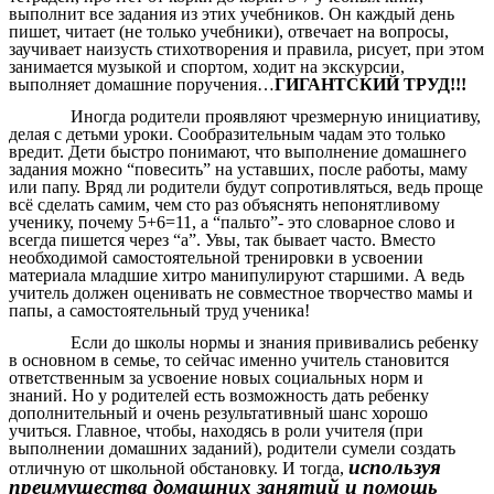
выполнит все задания из этих учебников. Он каждый день
пишет, читает (не только учебники), отвечает на вопросы,
заучивает наизусть стихотворения и правила, рисует, при этом
занимается музыкой и спортом, ходит на экскурсии,
выполняет домашние поручения…
ГИГАНТСКИЙ ТРУД!!!
Иногда родители проявляют чрезмерную инициативу,
делая с детьми уроки. Сообразительным чадам это только
вредит. Дети быстро понимают, что выполнение домашнего
задания можно “повесить” на уставших, после работы, маму
или папу. Вряд ли родители будут сопротивляться, ведь проще
всё сделать самим, чем сто раз объяснять непонятливому
ученику, почему 5+6=11, а “пальто”- это словарное слово и
всегда пишется через “а”. Увы, так бывает часто. Вместо
необходимой самостоятельной тренировки в усвоении
материала младшие хитро манипулируют старшими. А ведь
учитель должен оценивать не совместное творчество мамы и
папы, а самостоятельный труд ученика!
Если до школы нормы и знания прививались ребенку
в основном в семье, то сейчас именно учитель становится
ответственным за усвоение новых социальных норм и
знаний. Но у родителей есть возможность дать ребенку
дополнительный и очень результативный шанс хорошо
учиться. Главное, чтобы, находясь в роли учителя (при
выполнении домашних заданий), родители сумели создать
используя
отличную от школьной обстановку. И тогда,
преимущества домашних занятий и помощь