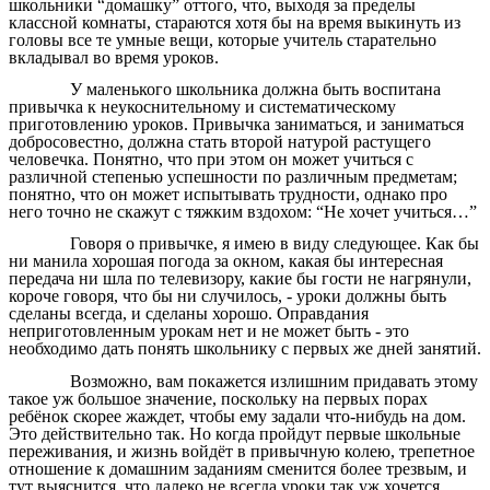
школьники “домашку” оттого, что, выходя за пределы
классной комнаты, стараются хотя бы на время выкинуть из
головы все те умные вещи, которые учитель старательно
вкладывал во время уроков.
У маленького школьника должна быть воспитана
привычка к неукоснительному и систематическому
приготовлению уроков. Привычка заниматься, и заниматься
добросовестно, должна стать второй натурой растущего
человечка. Понятно, что при этом он может учиться с
различной степенью успешности по различным предметам;
понятно, что он может испытывать трудности, однако про
него точно не скажут с тяжким вздохом: “Не хочет учиться…”
Говоря о привычке, я имею в виду следующее. Как бы
ни манила хорошая погода за окном, какая бы интересная
передача ни шла по телевизору, какие бы гости не нагрянули,
короче говоря, что бы ни случилось, - уроки должны быть
сделаны всегда, и сделаны хорошо. Оправдания
неприготовленным урокам нет и не может быть - это
необходимо дать понять школьнику с первых же дней занятий.
Возможно, вам покажется излишним придавать этому
такое уж большое значение, поскольку на первых порах
ребёнок скорее жаждет, чтобы ему задали что-нибудь на дом.
Это действительно так. Но когда пройдут первые школьные
переживания, и жизнь войдёт в привычную колею, трепетное
отношение к домашним заданиям сменится более трезвым, и
тут выяснится, что далеко не всегда уроки так уж хочется