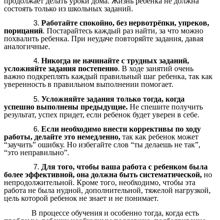
продолжает делать уроки дома. Жизнь ребенка не должна
состоять только из школьных заданий.
Работайте спокойно, без нервотрёпки, упреков,
порицаний
. Постарайтесь каждый раз найти, за что можно
похвалить ребенка. При неудаче повторяйте задания, давая
аналогичные.
Никогда не начинайте с трудных заданий,
усложняйте задания постепенно
. В ходе занятий очень
важно подкреплять каждый правильный шаг ребенка, так как
уверенность в правильном выполнении помогает.
Усложняйте задания только тогда, когда
успешно выполнены предыдущие.
Не спешите получить
результат, успех придет, если ребенок будет уверен в себе.
Если необходимо внести коррективы по ходу
работы, делайте это немедленно,
так как ребенок может
“заучить” ошибку. Но избегайте слов “ты делаешь не так”,
“это неправильно”.
Для того, чтобы ваша работа с ребенком была
более эффективной, она должна быть систематической,
но
непродолжительной. Кроме того, необходимо, чтобы эта
работа не была нудной, дополнительной, тяжелой нагрузкой,
цель которой ребенок не знает и не понимает.
В процессе обучения и особенно тогда, когда есть