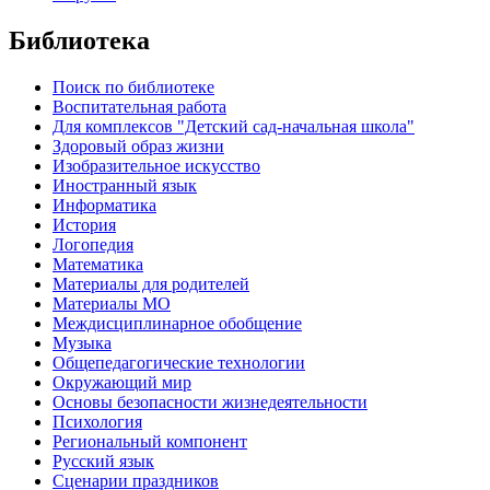
Библиотека
Поиск по библиотеке
Воспитательная работа
Для комплексов "Детский сад-начальная школа"
Здоровый образ жизни
Изобразительное искусство
Иностранный язык
Информатика
История
Логопедия
Математика
Материалы для родителей
Материалы МО
Междисциплинарное обобщение
Музыка
Общепедагогические технологии
Окружающий мир
Основы безопасности жизнедеятельности
Психология
Региональный компонент
Русский язык
Сценарии праздников