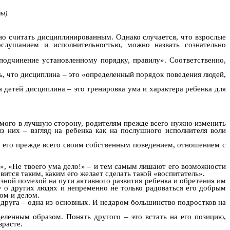
ы).
но считать дисциплинированным. Однако случается, что взрослые
слушанием и исполнительностью, можно назвать сознательно
 подчинение установленному порядку, правилу». Соответственно,
ь, что дисциплина – это «определенный порядок поведения людей,
я детей дисциплина – это тренировка ума и характера ребенка для
самого в лучшую сторону, родителям прежде всего нужно изменить
з них – взгляд на ребенка как на послушного исполнителя воли
т его прежде всего своим собственным поведением, отношением с
о!», «Не твоего ума дело!» – и тем самым лишают его возможности
вится таким, каким его желает сделать такой «воспитатель».
езной помехой на пути активного развития ребенка и обретения им
 о других людях и непременно не только радоваться его добрым
вом и делом.
 друга – одна из основных. И недаром большинство подростков на
деленным образом. Понять другого – это встать на его позицию,
зрасте.