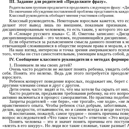
III. Задание для родителей «Продолжите фразу».
Родительским группам предлагается продолжить следующую фразу: «Д
По окончании обсуждения поставленной проблемы представитель каждой
Классный руководитель обобщает мнения участников собрания.
Классный руководитель. Некоторым взрослым кажется, что ес
делают этот вывод лишь по внешним, показным признакам. 
дисциплинированным человеком, то есть таким, у которого это ка
В «Словаре русского языка» С. И. Ожегова записано: «Дисци
дисциплинированный – это человек, подчиняющийся дисциплине,
Если обратиться за разъяснением смысла данного понятия к 
отвечающий сложившимся в обществе нормам права и морали, а т
На наш взгляд, интересна и точка зрения американского психи
того, чтобы он стал самостоятельным, умеющим владеть собой, 
IV. Сообщение классного руководителя о методах формир
1. Понимаем ли мы своих детей?
Очень часто родители не желают понять ребенка, увидеть себ
себя. Понять это нелегко. Ведь для этого потребуется преодо
взрослого.
Ребенок копирует поведение взрослых, подражает им, берет 
другими членами семьи и друг с другом.
Дети очень часто видят и то, что мы хотели бы скрыть от них
Часто родители, предъявляя требования ребенку, на его вопр
активно включиться в процесс саморазвития. Но практика подобно
Запреты родителей – «не бери», «не трогай», «не ходи», «не 
нравственного опыта. Чтобы ребенок стал добрым, заботливым,
делам, щедрости, отзывчивости, но и самим всегда и везде поступ
В воспитании, пожалуй, самое трудное – понять причины пов
вопрос исследователей «Что такое счастье?» ответили: «Это когд
Понять человека – это и значит понять причины его поступ
«влезть в его шкуру». Но люди все такие сложные, такие разные! 