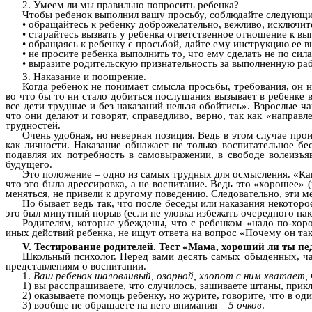
2. Умеем ли мы правильно попросить ребенка?
Чтобы ребенок выполнил вашу просьбу, соблюдайте следующи
• обращайтесь к ребенку доброжелательно, вежливо, исключит
• старайтесь вызвать у ребенка ответственное отношение к в
• обращаясь к ребенку с просьбой, дайте ему инструкцию ее 
• не просите ребенка выполнить то, что ему сделать не по сил
• выразите родительскую признательность за выполненную раб
3. Наказание и поощрение.
Когда ребенок не понимает смысла просьбы, требования, он 
во что бы то ни стало добиться послушания вызывает в ребенке 
все дети трудные и без наказаний нельзя обойтись». Взрослые ч
что они делают и говорят, справедливо, верно, так как «направ
трудностей.
Очень удобная, но неверная позиция. Ведь в этом случае про
как личности. Наказание обнажает не только воспитательное бе
подавляя их потребность в самовыражении, в свободе волеизъяв
будущего.
Это положение – одно из самых трудных для осмысления. «Как
что это была дрессировка, а не воспитание. Ведь это «хорошее» 
меняться, не привели к другому поведению. Следовательно, эти 
Но бывает ведь так, что после беседы или наказания некотор
это был минутный порыв (если не уловка избежать очередного на
Родителям, которые убеждены, что с ребенком «надо по-хоро
иных действий ребенка, не ищут ответа на вопрос «Почему он так
V. Тестирование родителей. Тест «Мама, хороший ли ты пе
Школьный психолог. Перед вами десять самых обыденных, ча
представлениям о воспитании.
1.
Ваш ребенок шаловливый, озорной, хлопот с ним хватает, 
1) вы расспрашиваете, что случилось, зашиваете штаны, прик
2) оказываете помощь ребенку, но журите, говорите, что в
3) вообще не обращаете на него внимания –
5 очков
.