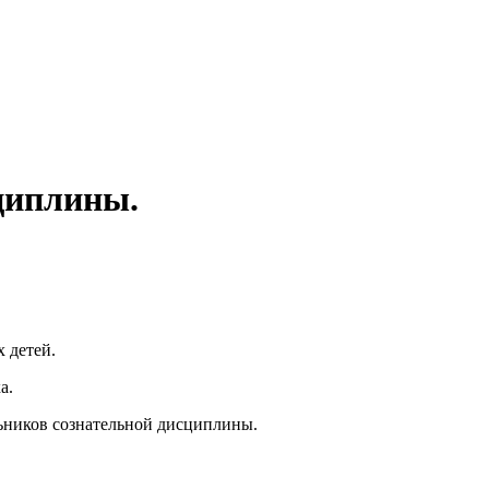
циплины.
 детей.
а.
ьников сознательной дисциплины.