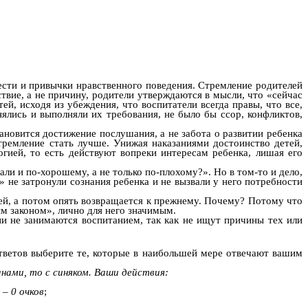
ести и привычки нравственного поведения. Стремление родителей
твие, а не причину, родители утверждаются в мысли, что «сейчас
й, исходя из убеждения, что воспитатели всегда правы, что все,
нялись и выполняли их требования, не было бы ссор, конфликтов,
ановится достижение послушания, а не забота о развитии ребенка
стремление стать лучше. Унижая наказаниями достоинство детей,
огией, то есть действуют вопреки интересам ребенка, лишая его
ли и по-хорошему, а не только по-плохому?». Но в том-то и дело,
» не затронули сознания ребенка и не вызвали у него потребности
лей, а потом опять возвращается к прежнему. Почему? Потому что
м законом», лично для него значимым.
ни не занимаются воспитанием, так как не ищут причины тех или
тветов выберите те, которые в наибольшей мере отвечают вашим
нами, то с синяком.
Ваши действия:
, –
0 очков
;