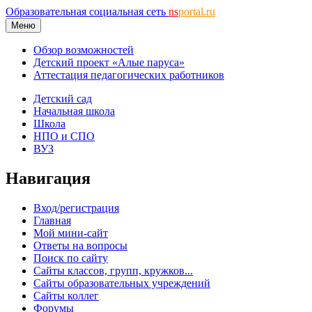
Образовательная социальная сеть
ns
portal.ru
Меню
Обзор возможностей
Детский проект «Алые паруса»
Аттестация педагогических работников
Детский сад
Начальная школа
Школа
НПО и СПО
ВУЗ
Навигация
Вход/регистрация
Главная
Мой мини-сайт
Ответы на вопросы
Поиск по сайту
Сайты классов, групп, кружков...
Сайты образовательных учреждений
Сайты коллег
Форумы