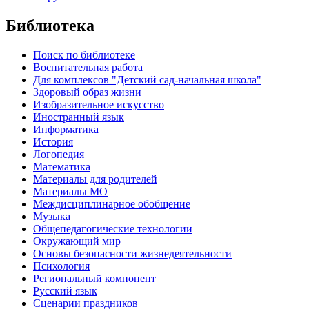
Библиотека
Поиск по библиотеке
Воспитательная работа
Для комплексов "Детский сад-начальная школа"
Здоровый образ жизни
Изобразительное искусство
Иностранный язык
Информатика
История
Логопедия
Математика
Материалы для родителей
Материалы МО
Междисциплинарное обобщение
Музыка
Общепедагогические технологии
Окружающий мир
Основы безопасности жизнедеятельности
Психология
Региональный компонент
Русский язык
Сценарии праздников