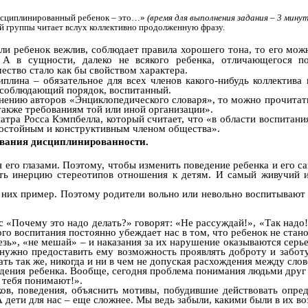
исциплинированный ребенок – это…»
(время для выполнения задания – 3 минут
 группы читает вслух коллективно продолженную фразу.
ли ребенок вежлив, соблюдает правила хорошего тона, то его мож
А в сущности, далеко не всякого ребенка, отличающегося по
чество стало как бы свойством характера.
плина – обязательное для всех членов какого-нибудь коллектива
 соблюдающий порядок, воспитанный.
мнению авторов «Энциклопедического словаря», то можно прочитат
акже требованиям той или иной организации».
атра Росса Кэмпбелла, который считает, что «в области воспитани
достойным и конструктивным членом общества».
ования дисциплинированности.
я его глазами. Поэтому, чтобы изменить поведение ребенка и его 
леть инерцию стереотипов отношения к детям. И самый живучий и
с них пример. Поэтому родители вольно или невольно воспитываю
.
ос «Почему это надо делать?» говорят: «Не рассуждай!», «Так над
го воспитания постоянно убеждает нас в том, что ребенок не стано
лезь», «не мешай» – и наказания за их нарушение оказываются серь
 нужно предоставить ему возможность проявлять доброту и заботу
ать так же, никогда и ни в чем не допуская расхождения между сло
едения ребенка. Вообще, сегодня проблема понимания людьми друг
а тебя понимают!».
ков, поведения, объяснить мотивы, побудившие действовать опре
А дети для нас – еще сложнее. Мы ведь забыли, какими были в их во