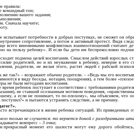
е правила:
е командный тон;
ыполнению вашего задания;
выполнения;
ам. Сначала научите;
оту.
не испытывает потребности в добрых поступках, не сможет он обр
внутреннее сопротивление, а потом и активный протест. Видя следс
аще всего виновниками конфликтных взаимоотношений считают дете
лено на пользу ребенку». И если бы дети им беспрекословно подчи
исходит подмена целей воспитания. Смыслом действий взрослых ст
ссилие родителей, но и их неуважение к ребенку, неверие в его 
ления, родители, не желая этого, растят людей с рабской психол
 же так?» – возражают обычно родители. – «Ведь мы его воспитыва
(имеются в виду беседы, нотации, поощрения), а тем более «плохое
меры не были методами воспитания.
ое время ребенок поступает в соответствии с требованиями родите
казания), не ставший осознанным мотивом поведения, «нравственны
шему, а если не понимает, то по-плохому», мы объясняем, что о
 поступил?» и пытаются устранять следствие, а не причину.
дагог?».
сто встречающихся в жизни ребенка ситуаций. Из приведенных о
чего только не случается: то вернется домой с разодранными шта
ладываете компресс –
3 очка
;
 один прекрасный момент его шалости могут ему дорого обойтись