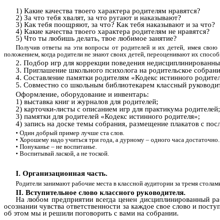
1) Какие качества твоего характера родителям нравятся?
2) За что тебя хвалят, за что ругают и наказывают?
3) Как тебя поощряют, за что? Как тебя наказывают и за что?
4) Какие качества твоего характера родителям не нравятся?
5) Что ты любишь делать, твое любимое занятие?
Получив ответы на эти вопросы от родителей и их детей, имея свою 
положением, когда родители не знают своих детей, переоценивают их способ
2. Подбор игр для коррекции поведения недисциплинированны
3. Приглашение школьного психолога на родительское собрани
4. Составление памятки родителям «Кодекс истинного родител
5. Совместно со школьным библиотекарем классный руководит
Оформление, оборудование и инвентарь:
1) выставка книг и журналов для родителей;
2) карточки-листы с описанием игр для практикума родителей;
3) памятки для родителей «Кодекс истинного родителя»;
4) запись на доске темы собрания, размещение плакатов с по
• Один добрый пример лучше ста слов.
• Хорошему надо учиться три года, а дурному – одного часа достаточно.
• Понуканье – не воспитанье.
• Воспитывай лаской, а не тоской.
I. Организационная часть.
Родители занимают рабочие места в классной аудитории за тремя столам
II. Вступительное слово классного руководителя.
На любом предприятии всегда ценен дисциплинированный раб
осознании чувства ответственности за каждое свое слово и пост
об этом мы и решили поговорить с вами на собрании.