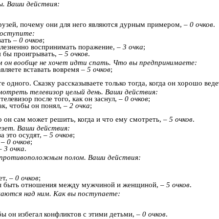
ны. Ваши действия:
друзей, почему они для него являются дурным примером, –
0 очков
.
поступите:
вать –
0 очков
;
 болезненно воспринимать поражение, –
3 очка
;
я бы проигрывать, –
5 очков
.
ам он вообще не хочет идти спать. Что вы предпринимаете:
тавляете вставать вовремя –
5 очков
;
те одного. Сказку рассказываете только тогда, когда он хорошо веде
отреть телевизор целый день. Ваши действия:
телевизор после того, как он заснул, –
0 очков
;
ак, чтобы он понял, –
2 очка
;
о он сам может решить, когда и что ему смотреть, –
5 очков
.
езет. Ваши действия:
а это осудят, –
5 очков
;
 –
0 очков
;
 –
3 очка
.
я противоположным полом. Ваши действия:
ет, –
0 очков
;
жны быть отношения между мужчиной и женщиной, –
5 очков
.
хаются над ним. Как вы поступаете:
бы он избегал конфликтов с этими детьми, –
0 очков
.