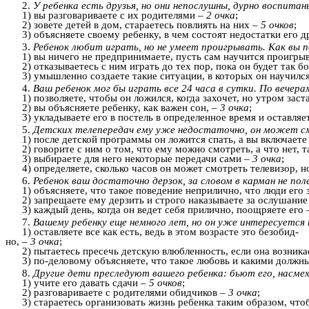
2.
У ребенка есть друзья, но они непослушны, дурно воспита
1) вы разговариваете с их родителями –
2 очка
;
2) зовете детей в дом, стараетесь повлиять на них –
5 очков
;
3) объясняете своему ребенку, в чем состоят недостатки его 
3.
Ребенок любит играть, но не умеет проигрывать.
Как вы 
1) вы ничего не предпринимаете, пусть сам научится проигры
2) отказываетесь с ним играть до тех пор, пока он будет так
3) умышленно создаете такие ситуации, в которых он научилс
4.
Ваш ребенок мог бы играть все 24 часа в сутки. По вечер
1) позволяете, чтобы он ложился, когда захочет, но утром зас
2) вы объясняете ребенку, как важен сон, –
3 очка
;
3) укладываете его в постель в определенное время и оставляе
5.
Детских телепередач ему уже недостаточно, он может см
1) после детской программы он ложится спать, а вы включаете 
2) говорите с ним о том, что ему можно смотреть, а что нет, т
3) выбираете для него некоторые передачи сами –
3 очка
;
4) определяете, сколько часов он может смотреть телевизор, н
6.
Ребенок ваш достаточно дерзок, за словом в карман не пол
1) объясняете, что такое поведение неприлично, что люди его з
2) запрещаете ему дерзить и строго наказываете за ослушание
3) каждый день, когда он ведет себя прилично, поощряете его
7.
Вашему ребенку еще немного лет, но он уже интересуетс
1) оставляете все как есть, ведь в этом возрасте это безобид-
но, –
3 очка
;
2) пытаетесь пресечь детскую влюбленность, если она возника
3) по-деловому объясняете, что такое любовь и какими дол
8.
Другие дети преследуют вашего ребенка: бьют его, насме
1) учите его давать сдачи –
5 очков
;
2) разговариваете с родителями обидчиков –
3 очка
;
3) стараетесь организовать жизнь ребенка таким образом, что