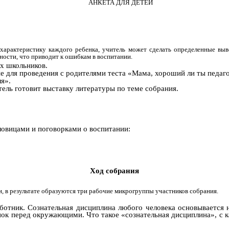
АНКЕТА ДЛЯ ДЕТЕЙ
характеристику каждого ребенка, учитель может сделать определенные выв
ности, что приводит к ошибкам в воспитании.
х школьников.
е для проведения с родителями теста «Мама, хороший ли ты педаго
я».
ель готовит выставку литературы по теме собрания.
словицами и поговорками о воспитании:
Ход собрания
и, в результате образуются три рабочие микрогруппы участников собрания.
отник. Сознательная дисциплина любого человека основывается н
упок перед окружающими. Что такое «сознательная дисциплина», с к