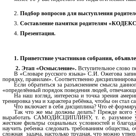
2.
Подбор вопросов для выступления родител
3.
Составление памятки родителям «КОД
4.
Презентация.
1. Приветствие участников собрания, объявл
2. Этап «Осмысление».
Вступительное слово пе
В «Словаре русского языка» С.И. Ожегова запи
порядку, правилам». Соответственно дисциплиниров
Если обратиться за разъяснением смысла данно
«определённый порядок поведения людей, отвечающи
На наш взгляд, интересна и точка зрения амери
тренировка ума и характера ребёнка, чтобы он стал
Что включает в себя дисциплина? Что её формиру
Так что же мы должны делать? Прежде всего у
выработать САМОДИСЦИПЛИНУ, т. е. разумное упр
жесткие фильтры социальных условностей и благод
научить ребенка следовать требованиям общества, 
сложная задача, настолько трудная, что можно утвер