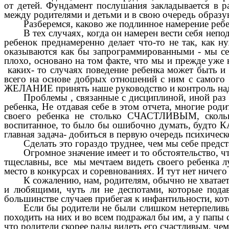
от детей. Фундамент послушания закладывается в р
между родителями и детьми и в свою очередь образ
Разберемся, каково же подлинное намерение ребе
В тех случаях, когда он намерен вести себя не
ребенок преднамеренно делает что-то не так, как 
оказываются как бы запрограммированными - мы с
плохо, основано на том факте, что мы и прежде уже 
каких- то случаях поведение ребенка может быть и
всего на основе добрых отношений с ним с самого 
ЖЕЛАНИЕ принять наше руководство и контроль над
Проблемы , связанные с дисциплиной, иной раз
ребенка, Не отдавая себе в этом отчета, многие род
своего ребенка не столько СЧАСТЛИВЫМ, сколько
воспитанное, то было бы ошибочно думать, будто К
главная задача- добиться в первую очередь психичес
Сделать это гораздо труднее, чем мы себе предс
Огромное значение имеет и то обстоятельство, 
тщеславны, все мы мечтаем видеть своего ребенка л
место в конкурсах и соревнованиях. И тут нет ничег
К сожалению, нам, родителям, обычно не хватает
и любящими, чуть ли не деспотами, которые пода
большинстве случаев прибегая к инфантильности, кото
Если бы родители не были слишком нетерпеливы
походить на них и во всем подражал бы им, а у папы 
что родители скорее рады видеть его счастливым, че