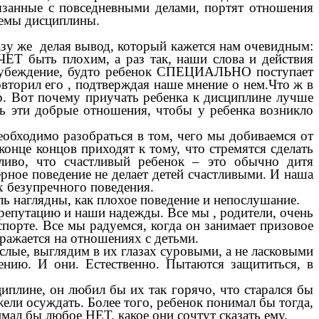
вязанные с повседневными делами, портят отношения
лемы дисциплины.
азу же делая вывод, который кажется нам очевидным:
ЧЕТ быть плохим, а раз так, наши слова и действия
е убеждение, будто ребенок СПЕЦИАЛЬНО поступает
овторил его , подтверждая наше мнение о нем.Что ж в
р. Вот почему приучать ребенка к дисциплине лучше
ть эти добрые отношения, чтобы у ребенка возникло
обходимо разобраться в том, чего мы добиваемся от
конце концов приходят к тому, что стремятся сделать
ливо, что счастливый ребенок – это обычно дитя
ное поведение не делает детей счастливыми. И наша
х безупречного поведения.
оль наглядны, как плохое поведение и непослушание.
 репутацию и наши надежды. Все мы , родители, очень
порте. Все мы радуемся, когда он занимает призовое
тражается на отношениях с детьми.
ослые, выглядим в их глазах суровыми, а не ласковыми
нию. И они. Естественно. Пытаются защититься, в
иплине, он любил бы их так горячо, что старался бы
жели осуждать. Более того, ребенок понимал бы тогда,
мал бы любое НЕТ, какое они сочтут сказать ему.