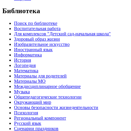
Библиотека
Поиск по библиотеке
Воспитательная работа
Для комплексов "Детский сад-начальная школа"
Здоровый образ жизни
Изобразительное искусство
Иностранный язык
Информатика
История
Логопедия
Математика
Материалы для родителей
Материалы МО
Междисциплинарное обобщение
Музыка
Общепедагогические технологии
Окружающий мир
Основы безопасности жизнедеятельности
Психология
Региональный компонент
Русский язык
Сценарии праздников