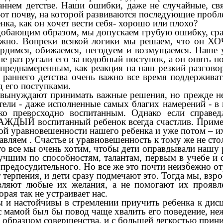
аннем детстве. Наши ошибки, даже не случайные, с
уют почву, на которой развиваются последующие проб
нка, как он хочет вести себя- хорошо или плохо?
подобающим образом, мы допускаем грубую ошибку, ср
нужно. Вопреки всякой логики мы решаем, что он ХО
ердимся, обижаемся, негодуем и возмущаемся. Наш
не раз ругали его за подобный поступок, а он опять п
 преднамеренным, как реакция на наш резкий разгово
раннего детства очень важно все время поддержива
 его поступками.
 вынуждают принимать важные решения, но прежде не
ители - даже исполненные самых благих намерений - в 
 превосходно воспитанным. Однако если справед
АЖДЫЙ воспитанный ребенок всегда счастлив. Пример
кой уравновешенности нашего ребенка и уже потом – и
тавляем . Счастье и уравновешенность к тому же не ст
что все мы очень хотим, чтобы дети оправдывали нашу
учшим по способностям, талантам, первым в учебе и с
о предосудительного. Но все же это почти неизбежно о
 терпения, и дети сразу подмечают это. Тогда мы, взр
вляют любые их желания, а не помогают их проявле
рая так не устраивает нас.
 и настойчивы в стремлении приучить ребенка к дисц
с мамой был бы повод чаще хвалить его поведение, не
м образцом совершенства, и с большей легкостью прини