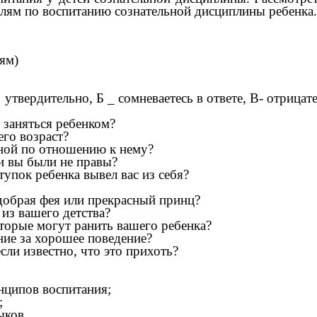
лям по воспитанию сознательной дисциплины ребенка.
ям)
е утвердительно, Б _ сомневаетесь в ответе, В- отрицат
 заняться ребенком?
его возраст?
ной по отношению к нему?
ли вы были не правы?
упок ребенка вывел вас из себя?
добрая фея или прекрасный принц?
из вашего детства?
торые могут ранить вашего ребенка?
ние за хорошее поведение?
если известно, что это прихоть?
нципов воспитания;
;
ыков.