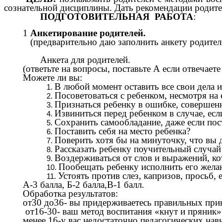
сознательной дисциплины. Дать рекомендации родите
ПОДГОТОВИТЕЛЬНАЯ РАБОТА
:
1
Анкетирование родителей.
(предварительно даю заполнить анкету родител
Анкета для родителей.
(ответьте на вопросы, поставьте А если отвечает
Можете ли вы:
В любой момент оставить все свои дела и
Посоветоваться с ребенком, несмотря на 
Признаться ребенку в ошибке, совершен
Извиниться перед ребенком в случае, ес
Сохранить самообладание, даже если пост
Поставить себя на место ребенка?
Поверить хотя бы на минуточку, что вы 
Рассказать ребенку поучительный случай 
Воздерживаться от слов и выражений, ко
Пообещать ребенку исполнить его жела
Устоять против слез, капризов, просьб, 
А-3 балла, Б-2 балла,В-1 балл.
Обработка результатов:
от30 до36- вы придерживаетесь правильных при
от16-30- ваш метод воспитания «кнут и пряник»
менее 16-у вас недостаточно педагогических нав