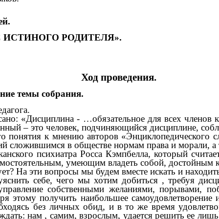
ей.
ЕКС ИСТИНОГО
РОДИТЕЛЯ».
Ход проведения.
ение темы собрания.
дагога.
сано: «Дисциплина - …обязательное для всех членов 
анный – это человек, подчиняющийся дисциплине, со
го понятия к мнению авторов «Энциклопедического с
й сложившимся в обществе нормам права и морали, а 
канского психиатра Росса Кэмпбелла, который считает
 самостоятельным, умеющим владеть собой, достойным
ет? На эти вопросы мы будем вместе искать и находит
яснить себе, чего мы хотим добиться , требуя дис
авление собственными желаниями, порывами, поб
аря этому получить наибольшее самоудовлетворение
обходясь без личных обид, и в то же время удовлетв
ждать: нам , самим, взрослым, удается решить ее лиш