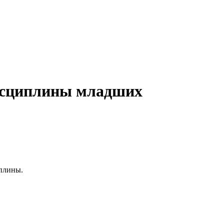
дисциплины младших
иплины.