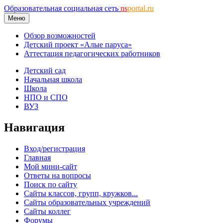
Образовательная социальная сеть
ns
portal.ru
Меню
Обзор возможностей
Детский проект «Алые паруса»
Аттестация педагогических работников
Детский сад
Начальная школа
Школа
НПО и СПО
ВУЗ
Навигация
Вход/регистрация
Главная
Мой мини-сайт
Ответы на вопросы
Поиск по сайту
Сайты классов, групп, кружков...
Сайты образовательных учреждений
Сайты коллег
Форумы