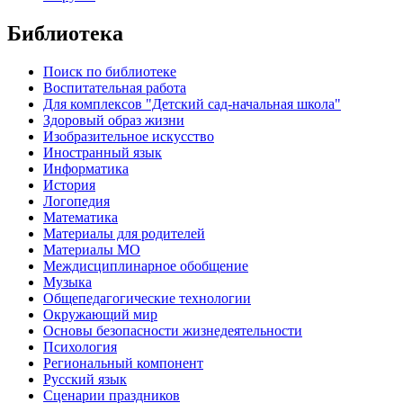
Библиотека
Поиск по библиотеке
Воспитательная работа
Для комплексов "Детский сад-начальная школа"
Здоровый образ жизни
Изобразительное искусство
Иностранный язык
Информатика
История
Логопедия
Математика
Материалы для родителей
Материалы МО
Междисциплинарное обобщение
Музыка
Общепедагогические технологии
Окружающий мир
Основы безопасности жизнедеятельности
Психология
Региональный компонент
Русский язык
Сценарии праздников