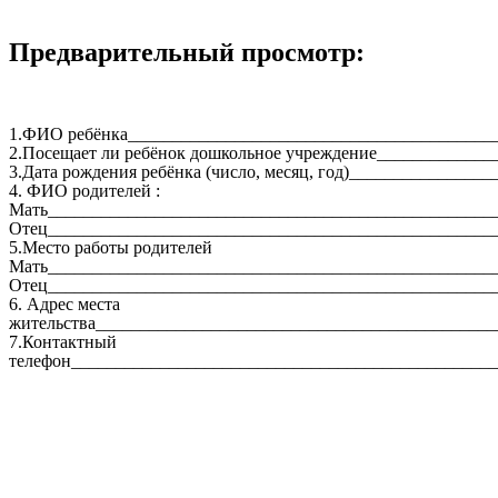
Предварительный просмотр:
1.ФИО ребёнка_________________________________________
2.Посещает ли ребёнок дошкольное учреждение_____________
3.Дата рождения ребёнка (число, месяц, год)_______________
4. ФИО родителей :
Мать__________________________________________________
Отец__________________________________________________
5.Место работы родителей
Мать__________________________________________________
Отец__________________________________________________
6. Адрес места
жительства_____________________________________________
7.Контактный
телефон________________________________________________