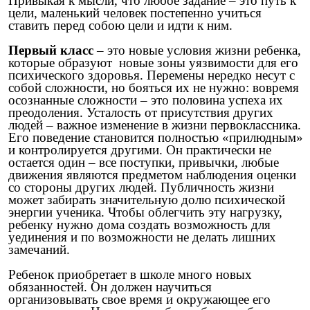
Привыкая к мысли, что любое задание – это путь к
цели, маленький человек постепенно учиться
ставить перед собою цели и идти к ним.
Первый класс
– это новые условия жизни ребенка,
которые образуют новые зоны уязвимости для его
психического здоровья. Перемены нередко несут с
собой сложности, но бояться их не нужно: вовремя
осознанные сложности – это половина успеха их
преодоления. Усталость от присутствия других
людей – важное изменение в жизни первоклассника.
Его поведение становится полностью «прилюдным»
и контролируется другими. Он практически не
остается один – все поступки, привычки, любые
движения являются предметом наблюдения оценки
со стороны других людей. Публичность жизни
может забирать значительную долю психической
энергии ученика. Чтобы облегчить эту нагрузку,
ребенку нужно дома создать возможность для
уединения и по возможности не делать лишних
замечаний.
Ребенок приобретает в школе много новых
обязанностей. Он должен научиться
организовывать свое время и окружающее его