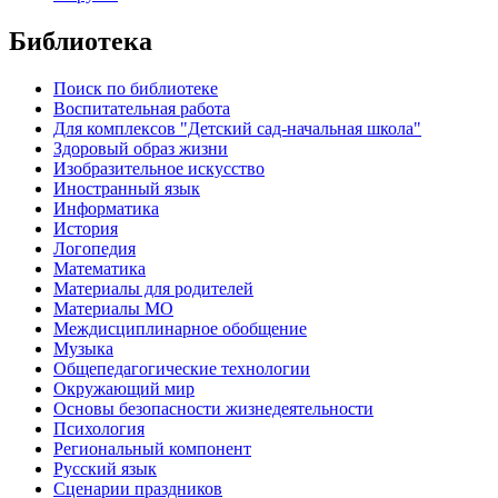
Библиотека
Поиск по библиотеке
Воспитательная работа
Для комплексов "Детский сад-начальная школа"
Здоровый образ жизни
Изобразительное искусство
Иностранный язык
Информатика
История
Логопедия
Математика
Материалы для родителей
Материалы МО
Междисциплинарное обобщение
Музыка
Общепедагогические технологии
Окружающий мир
Основы безопасности жизнедеятельности
Психология
Региональный компонент
Русский язык
Сценарии праздников