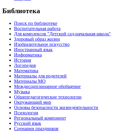
Библиотека
Поиск по библиотеке
Воспитательная работа
Для комплексов "Детский сад-начальная школа"
Здоровый образ жизни
Изобразительное искусство
Иностранный язык
Информатика
История
Логопедия
Математика
Материалы для родителей
Материалы МО
Междисциплинарное обобщение
Музыка
Общепедагогические технологии
Окружающий мир
Основы безопасности жизнедеятельности
Психология
Региональный компонент
Русский язык
Сценарии праздников