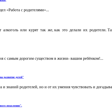
лями»
дел «Работа с родителями»...
алкоголь или курят так же, как это делали их родители. Так
 с самым дорогим существом в жизни- вашим ребёнком!...
на развитие детей"
 и знаний родителей, но и от их умения чувствовать и догадыват
вого поколения".