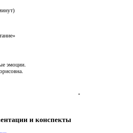
минут)
тание»
ые эмоции.
овна.
езентации и конспекты