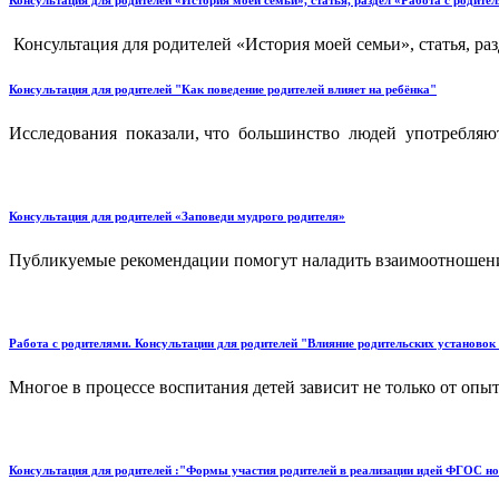
Консультация для родителей «История моей семьи», статья, раздел «Работа с родите
Консультация для родителей «История моей семьи», статья, раз
Консультация для родителей "Как поведение родителей влияет на ребёнка"
Исследования показали, что большинство людей употребляют 
Консультация для родителей «Заповеди мудрого родителя»
Публикуемые рекомендации помогут наладить взаимоотношения
Работа с родителями. Консультации для родителей "Влияние родительских установок 
Многое в процессе воспитания детей зависит не только от опыта
Консультация для родителей :"Формы участия родителей в реализации идей ФГОС но