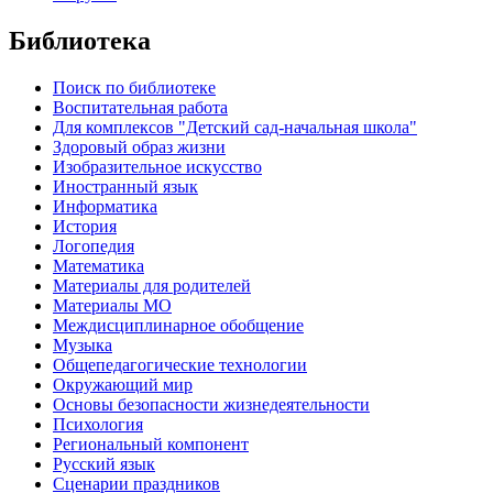
Библиотека
Поиск по библиотеке
Воспитательная работа
Для комплексов "Детский сад-начальная школа"
Здоровый образ жизни
Изобразительное искусство
Иностранный язык
Информатика
История
Логопедия
Математика
Материалы для родителей
Материалы МО
Междисциплинарное обобщение
Музыка
Общепедагогические технологии
Окружающий мир
Основы безопасности жизнедеятельности
Психология
Региональный компонент
Русский язык
Сценарии праздников