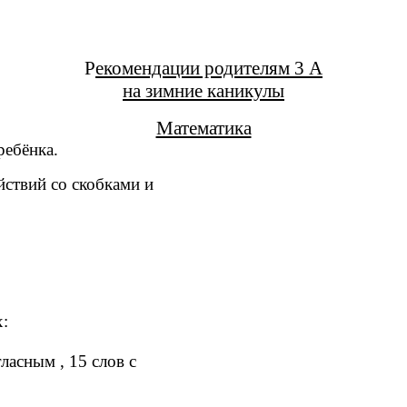
Р
екомендации родителям 3 А
на зимние каникулы
Математика
ребёнка.
йствий со скобками и
х:
ласным , 15 слов с