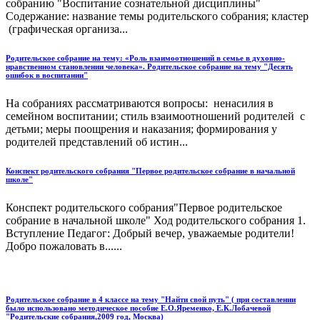
собранию "Воспитание сознательной дисциплины"
Содержание: название темы родительского собрания; кластер
(графическая организа...
Родительское собрание на тему: «Роль взаимоотношений в семье в духовно-
нравственном становлении человека». Родительское собрание на тему "Десять
ошибок в воспитании"
На собраниях рассматриваются вопросы: ненасилия в
семейном воспитании; стиль взаимоотношений родителей с
детьми; меры поощрения и наказания; формирования у
родителей представлений об истин...
Конспект родительского собрания "Первое родительское собрание в начальной
школе"
Конспект родительского собрания"Первое родительское
собрание в начальной школе" Ход родительского собрания 1.
Вступление Педагог: Добрый вечер, уважаемые родители!
Добро пожаловать в......
Родительское собрание в 4 классе на тему "Найти свой путь" ( при составлении
было использовано методическое пособие Е.О.Яременко, Е.К.Лобачевой
"Родительские собрания,2009 год, Москва)