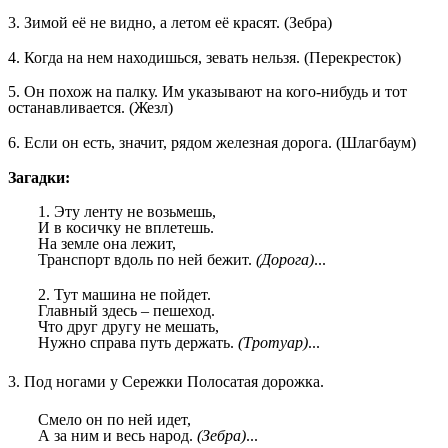
3. Зимой её не видно, а летом её красят. (Зебра)
4. Когда на нем находишься, зевать нельзя. (Перекресток)
5. Он похож на палку. Им указывают на кого-нибудь и тот
останавливается. (Жезл)
6. Если он есть, значит, рядом железная дорога. (Шлагбаум)
Загадки:
1. Эту ленту не возьмешь,
И в косичку не вплетешь.
На земле она лежит,
Транспорт вдоль по ней бежит.
(Дорога)
...
2. Тут машина не пойдет.
Главный здесь – пешеход.
Что друг другу не мешать,
Нужно справа путь держать.
(Тротуар)
...
3. Под ногами у Сережки Полосатая дорожка.
Смело он по ней идет,
А за ним и весь народ.
(Зебра)
...