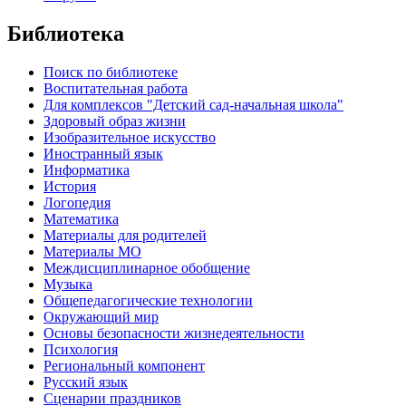
Библиотека
Поиск по библиотеке
Воспитательная работа
Для комплексов "Детский сад-начальная школа"
Здоровый образ жизни
Изобразительное искусство
Иностранный язык
Информатика
История
Логопедия
Математика
Материалы для родителей
Материалы МО
Междисциплинарное обобщение
Музыка
Общепедагогические технологии
Окружающий мир
Основы безопасности жизнедеятельности
Психология
Региональный компонент
Русский язык
Сценарии праздников