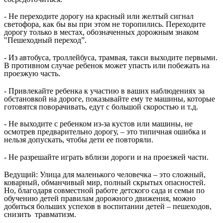
- Не переходите дорогу на красный или желтый сигнал
светофора, как бы вы при этом не торопились. Переходите
дорогу только в местах, обозначенных дорожным знаком
"Пешеходный переход”.
- Из автобуса, троллейбуса, трамвая, такси выходите первыми.
В противном случае ребенок может упасть или побежать на
проезжую часть.
- Привлекайте ребенка к участию в ваших наблюдениях за
обстановкой на дороге, показывайте ему те машины, которые
готовятся поворачивать, едут с большой скоростью и т.д.
- Не выходите с ребенком из-за кустов или машины, не
осмотрев предварительно дорогу, – это типичная ошибка и
нельзя допускать, чтобы дети ее повторяли.
- Не разрешайте играть вблизи дороги и на проезжей части.
Ведущий: Улица для маленького человечка – это сложный,
коварный, обманчивый мир, полный скрытых опасностей.
Но, благодаря совместной работе детского сада и семьи по
обучению детей правилам дорожного движения, можно
добиться больших успехов в воспитании детей – пешеходов,
снизить травматизм.