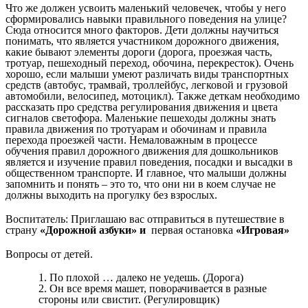
Что же должен усвоить маленький человечек, чтобы у него
сформировались навыки правильного поведения на улице?
Сюда относится много факторов. Дети должны научиться
понимать, что является участником дорожного движения,
какие бывают элементы дороги (дорога, проезжая часть,
тротуар, пешеходный переход, обочина, перекресток). Очень
хорошо, если малыши умеют различать виды транспортных
средств (автобус, трамвай, троллейбус, легковой и грузовой
автомобили, велосипед, мотоцикл). Также деткам необходимо
рассказать про средства регулирования движения и цвета
сигналов светофора. Маленькие пешеходы должны знать
правила движения по тротуарам и обочинам и правила
перехода проезжей части. Немаловажным в процессе
обучения правил дорожного движения для дошкольников
является и изучение правил поведения, посадки и высадки в
общественном транспорте. И главное, что малыши должны
запомнить и понять – это то, что они ни в коем случае не
должны выходить на прогулку без взрослых.
Воспитатель: Приглашаю вас отправиться в путешествие в
страну
«Дорожной азбуки» и
первая остановка
«Игровая»
Вопросы от детей.
По плохой … далеко не уедешь. (Дорога)
Он все время машет, поворачивается в разные
стороны или свистит. (Регулировщик)