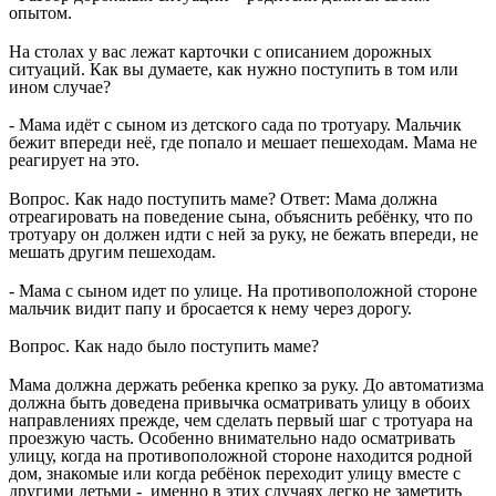
опытом.
На столах у вас лежат карточки с описанием дорожных
ситуаций. Как вы думаете, как нужно поступить в том или
ином случае?
- Мама идёт с сыном из детского сада по тротуару. Мальчик
бежит впереди неё, где попало и мешает пешеходам. Мама не
реагирует на это.
Вопрос. Как надо поступить маме? Ответ: Мама должна
отреагировать на поведение сына, объяснить ребёнку, что по
тротуару он должен идти с ней за руку, не бежать впереди, не
мешать другим пешеходам.
- Мама с сыном идет по улице. На противоположной стороне
мальчик видит папу и бросается к нему через дорогу.
Вопрос. Как надо было поступить маме?
Мама должна держать ребенка крепко за руку. До автоматизма
должна быть доведена привычка осматривать улицу в обоих
направлениях прежде, чем сделать первый шаг с тротуара на
проезжую часть. Особенно внимательно надо осматривать
улицу, когда на противоположной стороне находится родной
дом, знакомые или когда ребёнок переходит улицу вместе с
другими детьми - именно в этих случаях легко не заметить