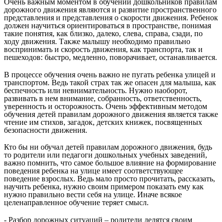
Очень важным моментом в обучении дошкольников правилам
дорожного движения являются и развитие пространственного
представления и представления о скорости движения. Ребенок
должен научиться ориентироваться в пространстве, понимая
такие понятия, как близко, далеко, слева, справа, сзади, по
ходу движения. Также малышу необходимо правильно
воспринимать и скорость движения, как транспорта, так и
пешеходов: быстро, медленно, поворачивает, останавливается.
В процессе обучения очень важно не пугать ребенка улицей и
транспортом. Ведь такой страх так же опасен для малыша, как
беспечность или невнимательность. Нужно наоборот,
развивать в нем внимание, собранность, ответственность,
уверенность и осторожность. Очень эффективным методом
обучения детей правилам дорожного движения является также
чтение им стихов, загадок, детских книжек, посвященных
безопасности движения.
Кто бы ни обучал детей правилам дорожного движения, будь
то родители или педагоги дошкольных учебных заведений,
важно помнить, что самое большое влияние на формирование
поведения ребенка на улице имеет соответствующее
поведение взрослых. Ведь мало просто прочитать, рассказать,
научить ребенка, нужно своим примером показать ему как
нужно правильно вести себя на улице. Иначе всякое
целенаправленное обучение теряет смысл.
- Разбор дорожных ситуаций – родители делятся своим